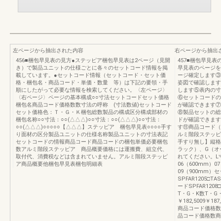
左ページから抽出された内容
右ページから抽出
456■梱包早見表の見方●ステッピア梱包早見表は2ページ（見開
457■梱包早見
き）で製品ユニットの仕様ごとに各々のセットコード情報を掲
早見表のページを
載しています。●セットコード情報（セットコード・セット価
ージ確定します③
格・梱包名・商品コード・単価・数量 等）は下記の要領・手
姿図で確認します
順にしたがって必要な情報を検索してください。〈左ページ〉
します⑤表内の寸
〈右ページ〉ページの基本構成○○寸法セットコードセット価格
⑥セットコードの
梱包名商品コード価格数数寸法の呼称 (寸法数値)セットコード
が確認できます⑦
セット価格色：Ｔ・Ｇ・Ｋ梱包総数製品の構成区分構成部材の
⑧製品セットの総
梱包名称○○寸法：○○(△△△)○○寸法：○○(△△△)○○寸法：
ドが確認できます
○○(△△△)○○○○○【△△△】ステッピア 梱包早見表○○○○手す
す⑪商品コード（
り面材の区分製品ユニットの仕様名称製品ユニットの寸法表記
ルミ階段ステッピ
セットコードの情報商品コード商品コードの梱包単価必要梱包
手すり無し】縦格
数アルミ階段ステッピア 商品概要価格には運搬費、組立代、
ラック）、G（オ
取付代、消費税などは含まれていません。アルミ階段ステッピ
れてください。L寸
ア商品概要他梱包早見表梱包明細表
06（600mm）0
09（900mm）
SPFAR1205□TA
ードSPFAR1208
T・G・K数T・G
￥182,5009￥187
商品コード価格数
品コード価格数商