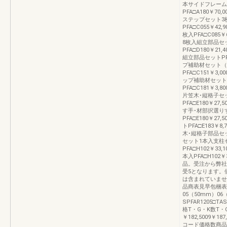
本サイドフレーム
PFA□A180￥70
ステップセット3
PFA□C055￥42,9
枚入PFA□C085￥6
8枚入組立部品セ
PFA□D180￥21,4
組立部品セットPFA□
プ補助材セット（
PFA□C151￥3,00
ップ補助材セット
PFA□C181￥3,
片笠木･縦格子セ
PFA□E180￥27,5
す手･材部択選り
PFA□E180￥27,
トPFA□E183￥8,7
木･縦格子部品セットP
セット1本入支柱
PFA□H102￥33,1
本入PFA□H102￥3
品。受注から弊社
受5となります。
は含まれていませ
品商表見早包梱表細
05（50mm）0
SPFAR1205□TA
格T・G・K数T・
￥182,5009￥1
コード価格数商品