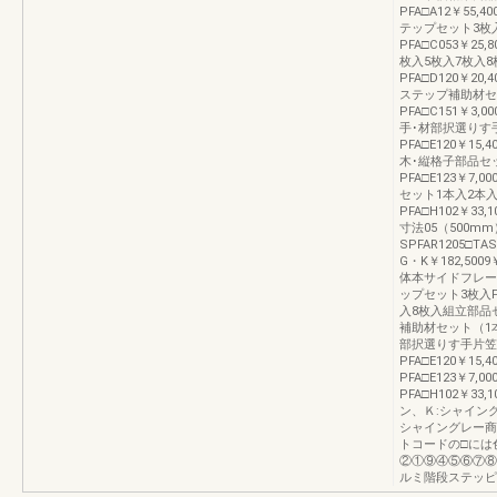
PFA□A12￥55,40
テップセット3枚
PFA□C053￥25,8
枚入5枚入7枚入
PFA□D120￥20,4
ステップ補助材セ
PFA□C151￥3,00
手･材部択選りす
PFA□E120￥15,4
木･縦格子部品セ
PFA□E123￥7,00
セット1本入2本
PFA□H102￥33,1
寸法05（500m
SPFAR1205□T
G・K￥182,50
体本サイドフレームセ
ップセット3枚入PFA
入8枚入組立部品セッ
補助材セット（1本入
部択選りす手片笠
PFA□E120￥15
PFA□E123￥7,
PFA□H102￥33
ン、Ｋ:シャイン
シャイングレー商
トコードの□には
②①⑨④⑤⑥⑦⑧
ルミ階段ステッピ