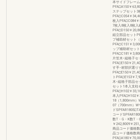
本サイドフレーム
PFA□A150￥63
ステップセット3
PFA□C054￥34,4
枚入PFA□C084￥5
7枚入8枚入8枚
PFA□D150￥20,8
組立部品セットPFA□
プ補助材セット（
PFA□C151￥3,00
ップ補助材セット
PFA□C181￥3,
片笠木･縦格子セ
PFA□E150￥21,4
す手･材部択選り
PFA□E150￥21,
トPFA□E153￥7,9
木･縦格子部品セットP
セット1本入支柱
PFA□H102￥33,1
本入PFA□H102￥3
18（1,800mm
07（700mm）
ドSPFAR1805□T
コードSPFAR180
数T・G・K数T・
￥242,8009￥251
商品コード価格数
品コード価格数商
PFA□A180￥70,0