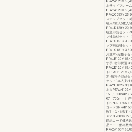
PFA□A120￥55,4
本サイドフレーム
PFA□A120￥55
PFA□C053￥25,8
ステップセット3枚入P
枚入4枚入5枚入
PFA□D120￥20,4
組立部品セットPFA□
プ補助材セット（
PFA□C151￥3,00
ップ補助材セット
PFA□C181￥3,
片笠木･縦格子セ
PFA□E120￥15,4
す手･材部択選り
PFA□E120￥15,
トPFA□E123￥7,0
木･縦格子部品セットP
セット1本入支柱
PFA□H102￥33,1
本入PFA□H102￥3
15（1,500mm
07（700mm）
ドSPFAR1505□T
コードSPFAR150
数T・G・K数T・
￥213,7009￥220
商品コード価格数
品コード価格数商
PFA□A150￥63,8