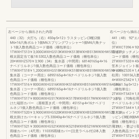
左ページから抽出された内容
右ページから抽出
440（32） 火打ち（右）450φ5×12トラスタッピン(3種)2個
441（48） 9
M6×16六角ボルト1個M6スプリングワッシャー1個M6六角ナッ
位）
ト1個入数色商品コード価格（梱包単位）
3TWXCT096￥9
1TWXHT513￥3,000GWXHG513KWXHK513BWXHB513WWXHW513（33）
雨樋アタッチメント
根太固定当て板18.5302入数色商品コード価格（梱包単位）
コード価格（梱包
20※WXHZ570￥3,900（34） 集水器（中間用）68140165φ4×16
2TWXHT533￥4
ナベドリルネジ1個入数色商品コード価格（梱包単位）
笠木ジョイント板
1TWXHT518￥1,200GWXHG518KWXHK518BWXHB518WWXHW518（35）
4※WXHZ535￥
集水器（コーナー用左）6895165φ4×16ナベドリルネジ1個入数
柱用）10015
色商品コード価格（梱包単位）
4※WXHZ542￥
1TWXHT516￥800GWXHG516KWXHK516BWXHB516WWXHW516（36）
454561.5φ5
集水器（コーナー用右）6895165φ4×16ナベドリルネジ1個入数
（梱包単位）
色商品コード価格（梱包単位）
2TWXHT543￥1,
1TWXHT517￥800GWXHG517KWXHK517BWXHB517WWXHW517（37）
つか台（70角柱用）6
けた端部カバー （屋根置き式・中間用）45151φ4×16ナベドリ
ナベドリルネジ1
ルネジ1個入数色商品コード価格（梱包単位）
2TWXHT544￥1,
1TWXHT520￥3,900GWXHG520KWXHK520BWXHB520WWXHW520（38）
笠木ジョイントブロ
根太掛けカバーキャップ5.33040φ4×16ナベドリルネジ1個入数
ッピン(3種)8個
色商品コード価格（梱包単位）
価格（梱包単位）4※
1TWXHT521￥300GWXHG521KWXHK521BWXHB521WWXHW521（39）
用 けた・妻ばり取付
雨樋カバー（4尺用）110335雨樋カバー(注意ラベル付)2本入数
入数色商品コード
色商品コード価格（梱包単位）
2TWXHT572￥3,