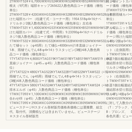
2TWXHT524￥6,700GWXHG524KWXHK524BWXHB524WWXHW524（40）
柱ジョイントカバー
根太（9尺用）端部キャップ265622入数色商品コード価格（梱包
ード価格（梱包単
単位）
2TWXHT573￥8
2TWXHT528￥420GWXHG528KWXHK528BWXHB528WWXHW528（41）
台形用雨樋カバー
けた端部カバー （柱建て式・コーナー用）1954.518φ4×16ナベ
単位）
ドリルネジ2個入数色商品コード価格（梱包単位）左右各
1TWXHT591￥5,
1TWXHT531￥1,400GWXHG531KWXHK531BWXHB531WWXHW531（42）
アルミユニット階
けた端部カバー （柱建て式・中間用）9.23390φ4×16ナベドリル
ド価格（梱包単位）
ネジ1個入数色商品コード価格（梱包単位）
テージ用けた端部カ
1TWXHT532￥300GWXHG532KWXHK532BWXHB532WWXHW532（43）
ルネジ2個φ5×16
たて樋セット（φ45用）たて樋(L=4000mm)1本直線ジョイナー
GWXHG595KW
1本、雨樋でんでん4本φ4×14トラスタッピン(3種)4本入数色商
ット（左側面用）
品コード価格（梱包単位）
トTWXHT596
1TYTAT519￥4,800GYTAG519KYTAK519BYTAB519WYTAW519（44）
水器1個出幅連結
直線ジョイナー（φ45→φ45）入数色商品コード価格（梱包単
連結部水切り部品1
位）
リルネジ4個φ5×1
2TYTAT522￥480GYTAG522KYTAK522BYTAB522WYTAW522（45）
GWXHG596KW
雨樋でんでん（φ45用）雨樋でんでん4本φ4×14トラスタッピン
ット（右側面用）
(3種)4本入数色商品コード価格（梱包単位）
トTWXHT597
4TYTAT524￥580GYTAG524KYTAK524BYTAB524WYTAW524（46）
水器1個出幅連結
排水エルボ（φ45）入数色商品コード価格（梱包単位）
連結部水切り部品1
1TWXCT093￥1,100GWXCG093KWXCK093BWXCB093WWXCW093（47）
リルネジ4個φ5×1
合わせ枡（φ45）入数色商品コード価格（梱包単位）
GWXHG597K
1TWXCT095￥290GWXCG095KWXCK095BWXCB095WWXCW095
に対して入数分の
ビューステージHスタイル形材販売価格表価格には運搬費、組立
（T：ブラック、
代、取付代、消費税などは含まれていません。ビューステージ
B：ブロンズ、 
Ｈスタイル形材販売
各色共通）ビュー