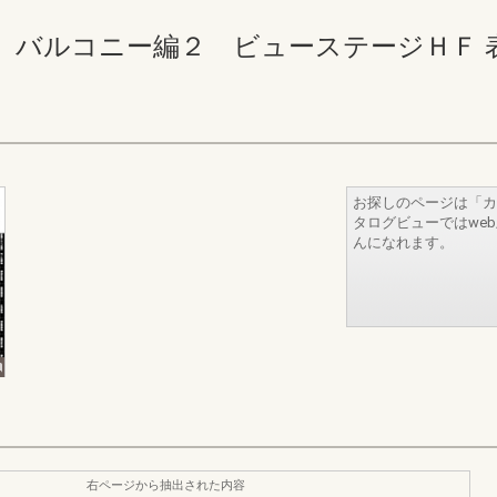
ルコニー編２ ビューステージＨＦ 表2-1
お探しのページは「カ
タログビューではwe
んになれます。
右ページから抽出された内容