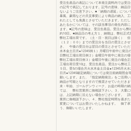
受注生産品の表記について本発注資料内では受注
の記号で表記しております。記号の意味、納品日
ないようご注意下さい。■「納期の遅延」につい
暴風、豪雨などの天災事変により商品の納入、工
れたとしても免責とさせていただきます。ただし
あたるかについては、その該当事項の発生内容に
ます。■記号の意味は、受注生産品。受注から弊
約10日。■納品日の考え方１、納期は、弊社正式
弊社工場出荷です。（土・日・祝日は除く） 但
（１２：００）までの受注分を当日の受注とさせ
き、 午後の受注分は翌日の受注とさせていただ
水木金土日月●12345例１）月曜日午前中に発注
日弊社工場出荷日例２）金曜日午前中に発注の場
弊社工場出荷日例３）金曜日午後に発注の場合正
工場出荷日受10は、受注生産品。受注から弊社
５日。受5の場合月火水木金土日金●12345月火
日月●12345確定納期については発注前納期照会
願いします。また、『指定納期発注』をご活用い
納品が可能となりますので推奨させていただきま
末・年始、ゴールデンウィーク、お盆の時期の納
ては、 弊社営業所に御相談下さい。３、大量に
は、上記納期に沿えない場合がございます。 詳
業所に御相談下さい。４、弊社指定時間を過ぎた
変更についてはお受けいたしかねます。 御了承
う、御願いいたします。