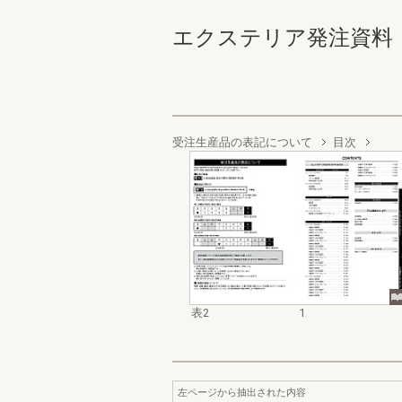
エクステリア発注資料 バ
受注生産品の表記について
目次
表2
1
左ページから抽出された内容