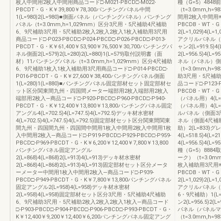
枚入中間用2枚入中間用商品コード□-M021-PBCD□-M022-
種（G=5）484
PBCDT・G・K￥39,800￥78,300パンチングパネル中間
（t=3.0mm,
1(L=980)2(L=980)■側面パネル（パンチングパネル）パンチング
間用2枚入中間用※完
パネル（t=3.0mm,h=1,029mm）区分3尺用・5尺補助4尺補助
PBCDB・WT・G
6、9尺補助3尺用・5尺補助2枚入2枚入2枚入1枚入補助用3尺用
2(L=1,029)4(L
商品コード□-P023-PBCD□-P024-PBCD□-P026-PBCD□-P013-
アクリルパネル（メー
PBCDT・G・K￥61,400￥53,900￥76,500￥30,700パンチングパ
ャン2(L=919.5)
ネル側面2(L=579)2(L=280)2(L=880)1(L=579)取付説明書（面
2(L=956.5)4(
材）11パンチングパネル（t=3.0mm,h=1,029mm）区分4尺補助
ネル（パネル）側
6、9尺補助1枚入1枚入補助用3尺用商品コード□-P014-PBCD□-
（t=3.0mm,h
P016-PBCDT・G・K￥27,600￥38,400パンチングパネル側面
助3尺用・5尺補
1(L=280)1(L=880)■パンチングパネル固定部材セット固定部材セ
品コード□-P123-PB
ット区分関東間九州・四国間メーター端部用2枚入端部用2枚入
PBCDB・WT・G・K
端部用2枚入―商品コード□-P920-PBCD□-P960-PBCD□-P940-
（パネル用）4(L=1,0
PBCDT・G・K￥12,400￥13,800￥13,800パンチングパネル固定
（パネル用）4(L=542
アングル4(L=702.5)4(L=747.5)4(L=792.5)デッキ材水密材
ルパネル（側面3尺用
4(L=702.5)4(L=747.5)4(L=792.5)固定部材セット区分関東間関東
ネル（側面4尺補助
間九州・四国間九州・四国間中間用1枚入中間用2枚入中間用1枚
助）2(L=833)
入中間用2枚入―商品コード□-P919-PBCD□-P929-PBCD□-P959-
4(L=518.5)4(L=
PBCD□-P969-PBCDT・G・K￥6,200￥12,400￥7,800￥13,800
4(L=956.5)4(L=
パンチングパネル固定アングル
種（G=5）888
2(L=868)4(L=868)2(L=913)4(L=913)デッキ材水密材
ーク）（t=3.0m
2(L=868)4(L=868)2(L=913)4(L=913)固定部材セット区分メータ
枚入補助用3尺用※完
ーメーター中間用1枚入中間用2枚入―商品コード□-P939-
PBCDB・WT・G
PBCD□-P949-PBCDT・G・K￥7,800￥13,800パンチングパネル
2(L=1,029)2(L
固定アングル2(L=958)4(L=958)デッキ材水密材
アクリルパネル（側
2(L=958)4(L=958)固定部材セット区分3尺用・5尺補助4尺補助
6・9尺補助）1(L=8
6、9尺補助3尺用・5尺補助2枚入2枚入2枚入1枚入―商品コード
ン2(L=956.5)2
□-P903-PBCD□-P904-PBCD□-P906-PBCD□-P993-PBCDT・G・
パネル（パネルマ
K￥12,400￥9,200￥12,400￥6,200パンチングパネル固定アング
（t=3.0mm,