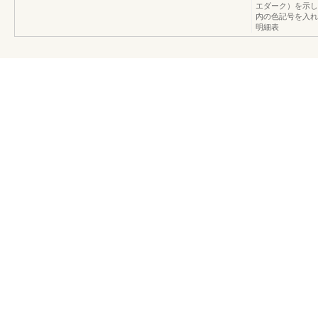
エダーク）を示し
内の色記号を入れ
明細表