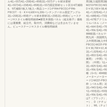
ル4(L=557)4(L=258)4(L=858)2(L=557)デッキ材水密材
用2枚入端部用2
4(L=557)4(L=258)4(L=858)2(L=557)固定部材セット区分4尺補助
M210-PBCD□-M
6、9尺補助1枚入1枚入―商品コード□-P994-PBCD□-P996-
D￥55,100￥58
PBCDT・G・K￥4,600￥6,200パンチングパネル固定アングル
4(L=1,029)4(L
2(L=258)2(L=858)デッキ材水密材2(L=258)2(L=858)ビューステ
4(L=688)4(L
ージHスタイル梱包明細表■横笠木側面パネル（縦太格子）価格
2(L=678)アク
には運搬費、組立代、取付代、消費税などは含まれていませ
リルパネル（メータ
ん。ビューステージＨスタイル梱包明細表
4(L=664.0)4(L=
4(L=956.5)4(L
888前面パネルマッ
間九州・四国間九
入中間用2枚入中間用
PBCD□-M231-P
D￥30,700￥61
2(L=1,029)4(L
2(L=853.5)4(L
東間）（中間）1(L
間）（中間）1(L=8
2(L=829.5)4(L=
2(L=956.5)4(L=
種（G=5）4848
メーターメーター
ード□-M221-PBC
枠（パネル用）2(L=
2(L=943.5)4
1(L=933)2(L=9
2(L=956.5)4(
はT（ブラック）
ー）、D（ナチュ
ト）、ML（チェ