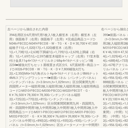
左ページから抽出された内容
右ページから抽出
394右用区分6尺用9尺用1枚入1枚入横笠木（右用）横笠木（左
395■前面パネ
用）側面格子（右用）側面格子（左用）※完成品商品コード□-
（t=3.0mm,
N046-PBCD□-N049-PBCDB・W・TG・K・D￥30,700￥47,500
用2枚入端部用2
縦格子11(L=1,020)17(L=1,020)横笠木（右用）
M310-PBCD□-M
1(L=1,738)1(L=2,638)下胴縁1(L=1,739)1(L=2,639)上胴縁（右
K￥46,100￥47
用）1(L=1,697)1(L=2,597)横笠木端部キャップ（右用）11笠木取
4(L=1,029)4(L
付け金具11φ4×13ナベドリルネジ68φ4×16ナベタッピン1種
4(L=688)4(L
2234■補強火打ちセット屋根置き式区分5、6尺面材用―商品コー
2(L=678)アク
ド□-X026-PBCDB・W・TG・K・D￥7,800補強火打ち
リルパネル（メータ
2(L=2,350)M6×16六角ボルト4φ4×16ナベドリルネジ8M6ナット
4(L=664.0)4(L=
4M6スプリングワッシャー4■前面パネル（パンチングパネル）
4(L=956.5)4(L
パンチングパネル（t=3.0mm,h=1,029mm）区分関東間九州・
888前面パネル（ブ
四国間メーター端部用2枚入端部用2枚入端部用2枚入端部用商品
分関東間関東間九
コード□-M010-PBCD□-M030-PBCD□-M020-PBCDT・G・
枚入中間用1枚入中
K￥76,500￥78,300￥78,300パンチングパネル端部
PBCD□-M312-P
2(L=725)2(L=770)2(L=815)パンチングパネル
K￥23,100￥46,
（t=3.0mm,h=1,029mm）区分関東間関東間九州・四国間九
2(L=1,029)4(L
州・四国間中間用1枚入中間用2枚入中間用1枚入中間用2枚入中
2(L=853.5)4(L
間用商品コード□-M011-PBCD□-M012-PBCD□-M031-PBCD□-
東間）（中間）1(L
M032-PBCDT・G・K￥38,300￥76,600￥39,800￥78,300パンチ
間）（中間）1(L=8
ングパネル中間1(L=890)2(L=890)1(L=935)2(L=935)パンチング
2(L=829.5)4(L=
パネル（t=3.0mm,h=1,029mm）区分メーターメーター中間用1
2(L=956.5)4(L=