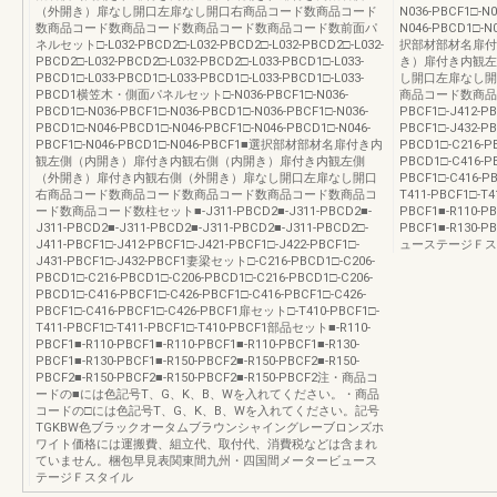
（外開き）扉なし開口左扉なし開口右商品コード数商品コード
N036-PBCF1□-N0
数商品コード数商品コード数商品コード数商品コード数前面パ
N046-PBCD1□-N
ネルセット□-L032-PBCD2□-L032-PBCD2□-L032-PBCD2□-L032-
択部材部材名扉付
PBCD2□-L032-PBCD2□-L032-PBCD2□-L033-PBCD1□-L033-
き）扉付き内観左
PBCD1□-L033-PBCD1□-L033-PBCD1□-L033-PBCD1□-L033-
し開口左扉なし開
PBCD1横笠木・側面パネルセット□-N036-PBCF1□-N036-
商品コード数商品コ
PBCD1□-N036-PBCF1□-N036-PBCD1□-N036-PBCF1□-N036-
PBCF1□-J412-PB
PBCD1□-N046-PBCD1□-N046-PBCF1□-N046-PBCD1□-N046-
PBCF1□-J432-
PBCF1□-N046-PBCD1□-N046-PBCF1■選択部材部材名扉付き内
PBCD1□-C216-P
観左側（内開き）扉付き内観右側（内開き）扉付き内観左側
PBCD1□-C416-PB
（外開き）扉付き内観右側（外開き）扉なし開口左扉なし開口
PBCF1□-C416-P
右商品コード数商品コード数商品コード数商品コード数商品コ
T411-PBCF1□-T
ード数商品コード数柱セット■-J311-PBCD2■-J311-PBCD2■-
PBCF1■-R110-PB
J311-PBCD2■-J311-PBCD2■-J311-PBCD2■-J311-PBCD2□-
PBCF1■-R1
J411-PBCF1□-J412-PBCF1□-J421-PBCF1□-J422-PBCF1□-
ューステージＦス
J431-PBCF1□-J432-PBCF1妻梁セット□-C216-PBCD1□-C206-
PBCD1□-C216-PBCD1□-C206-PBCD1□-C216-PBCD1□-C206-
PBCD1□-C416-PBCF1□-C426-PBCF1□-C416-PBCF1□-C426-
PBCF1□-C416-PBCF1□-C426-PBCF1扉セット□-T410-PBCF1□-
T411-PBCF1□-T411-PBCF1□-T410-PBCF1部品セット■-R110-
PBCF1■-R110-PBCF1■-R110-PBCF1■-R110-PBCF1■-R130-
PBCF1■-R130-PBCF1■-R150-PBCF2■-R150-PBCF2■-R150-
PBCF2■-R150-PBCF2■-R150-PBCF2■-R150-PBCF2注・商品コ
ードの■には色記号T、G、K、B、Wを入れてください。・商品
コードの□には色記号T、G、K、B、Wを入れてください。記号
TGKBW色ブラックオータムブラウンシャイングレーブロンズホ
ワイト価格には運搬費、組立代、取付代、消費税などは含まれ
ていません。梱包早見表関東間九州・四国間メータービュース
テージＦスタイル