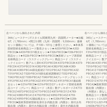
左ページから抽出された内容
右ページから抽出
344ビューステージFスタイル関東間九州・四国間メーター■出幅
345ビューステ
6尺（1,785mm）×間口5.0間（九州・四国間：9,550mm）連棟
6尺（1,785mm
セット価格については、P.100～101をご参照ください。■本体系
ト価格については、
部材部材名称商品コード数長さセット■-A033-PBCD1■-A332-
部材名称商品コード
PBCD2■-A433-PBCD1根太セット■-F326-PBCD2■-F336-PBCD1
F316-PBCD1
部品セット■-R226-PBCD1■-R416-PBCD2■床材ジョーブ床部材
称商品コード（ラ
名称商品コード（ラスティックグレー）商品コード（ラスティ
クイエロー）数アルミ床
ックイエロー）数アルミ床K-K372-PBCDK-K372-PBCD2K-K373-
PBCAK-K351-PB
PBCDK-K373-PBCD1K-K382-PBCAK-K382-PBCA8K-K383-
T010-PBCAZ-T
PBCAK-K383-PBCA4床化粧材Z-T012-PBCAZ-T022-PBCA3Z-
PBCA1Z-T030-
T010-PBCAZ-T020-PBCA18床化粧材調整材Z-T032-PBCAZ-
PBCAZ-X91
T042-PBCA2Z-T030-PBCAZ-T040-PBCA4グレーチングセットZ-
ー）商品コード（木目
X912-PBCAZ-X912-PBCA2Z-X913-PBCAZ-X913-PBCA1連結根
PBCD1Z-K751-PB
太セット■-G216-PBCD■-G216-PBCD2デッキボード部材名称商
PBCA2■面材
品コード（グレー）商品コード（木目）数デッキボードZ-K772-
観右側（内開き）
PBCDZ-K872-PBCD2Z-K773-PBCDZ-K873-PBCD1Z-K783-
（外開き）扉なし
PBCAZ-K883-PBCA1Z-K792-PBCAZ-K892-PBCA5Z-K793-
数商品コード数商
PBCAZ-K893-PBCA2連結根太セット■-G206-PBCD■-G206-
ネルセット□-L021-P
PBCD2■面材系部材部材名扉付き内観左側（内開き）扉付き内
PBCD1□-L021
観右側（内開き）扉付き内観左側（外開き）扉付き内観右側
□-N036-PBCF1□-