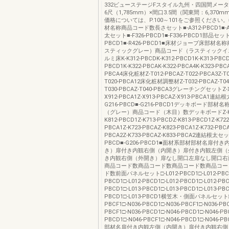
332ビューステージFスタイル九州・四国間メー
6尺（1,785mm）×間口3.5間（関東間：6,370
価格については、P.100～101をご参照ください
材名称商品コード数長さセット■-A312-PBCD1■-A3
太セット■-F326-PBCD1■-F336-PBCD1部品セット■
PBCD1■-R426-PBCD1■床材ジョーブ床部材
スティックグレー）商品コード（ラスティックイ
ルミ床K-K312-PBCDK-K312-PBCD1K-K313-PBCD
PBCD1K-K322-PBCAK-K322-PBCA4K-K323-PBCA
PBCA4床化粧材Z-T012-PBCAZ-T022-PBCA3Z-T0
T020-PBCA12床化粧材調整材Z-T032-PBCAZ-T042
T030-PBCAZ-T040-PBCA3グレーチングセットZ-X
X912-PBCA1Z-X913-PBCAZ-X913-PBCA1連
G216-PBCD■-G216-PBCD1デッキボード部材
（グレー）商品コード（木目）数デッキボードZ-K71
K812-PBCD1Z-K713-PBCDZ-K813-PBCD1Z-K722
PBCA1Z-K723-PBCAZ-K823-PBCA1Z-K732-PBCA
PBCA2Z-K733-PBCAZ-K833-PBCA2連結根太セッ
PBCD■-G206-PBCD1■面材系部材部材名扉付
き）扉付き内観右側（内開き）扉付き内観左側（
き内観右側（外開き）扉なし開口左扉なし開口右
商品コード数商品コード数商品コード数商品コー
ド数前面パネルセット□-L012-PBCD1□-L012-PBCD
PBCD1□-L012-PBCD1□-L012-PBCD1□-L012-PBC
PBCD1□-L013-PBCD1□-L013-PBCD1□-L013-PBC
PBCD1□-L013-PBCD1横笠木・側面パネルセット□-
PBCF1□-N036-PBCD1□-N036-PBCF1□-N036-PBC
PBCF1□-N036-PBCD1□-N046-PBCD1□-N046-PBC
PBCD1□-N046-PBCF1□-N046-PBCD1□-N046
部材名扉付き内観左側（内開き）扉付き内観右側