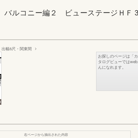
コニー編２ ビューステージＨＦ 332-33
出幅6尺・関東間
お探しのページは「カ
タログビューではwe
んになれます。
右ページから抽出された内容