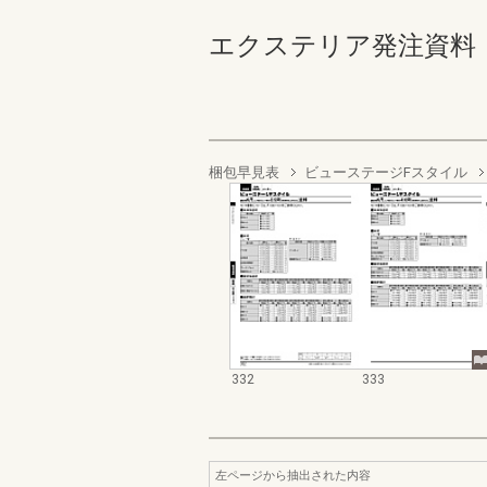
エクステリア発注資料 バル
梱包早見表
ビューステージFスタイル
332
333
左ページから抽出された内容