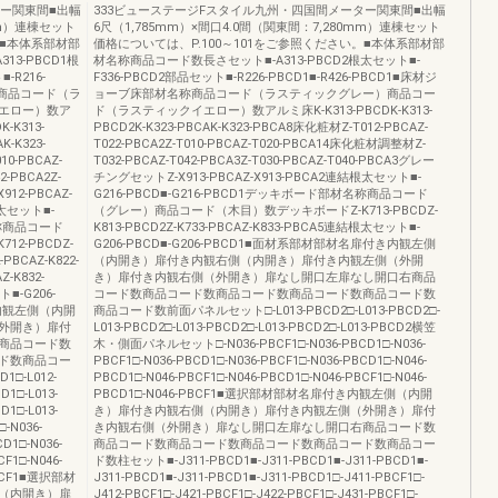
ター関東間■出幅
333ビューステージFスタイル九州・四国間メーター関東間■出幅
mm）連棟セット
6尺（1,785mm）×間口4.0間（関東間：7,280mm）連棟セット
。■本体系部材部
価格については、P.100～101をご参照ください。■本体系部材部
13-PBCD1根
材名称商品コード数長さセット■-A313-PBCD2根太セット■-
-R216-
F336-PBCD2部品セット■-R226-PBCD1■-R426-PBCD1■床材ジ
名称商品コード（ラ
ョーブ床部材名称商品コード（ラスティックグレー）商品コー
エロー）数ア
ド（ラスティックイエロー）数アルミ床K-K313-PBCDK-K313-
K-K313-
PBCD2K-K323-PBCAK-K323-PBCA8床化粧材Z-T012-PBCAZ-
K-K323-
T022-PBCA2Z-T010-PBCAZ-T020-PBCA14床化粧材調整材Z-
10-PBCAZ-
T032-PBCAZ-T042-PBCA3Z-T030-PBCAZ-T040-PBCA3グレー
-PBCA2Z-
チングセットZ-X913-PBCAZ-X913-PBCA2連結根太セット■-
912-PBCAZ-
G216-PBCD■-G216-PBCD1デッキボード部材名称商品コード
結根太セット■-
（グレー）商品コード（木目）数デッキボードZ-K713-PBCDZ-
名称商品コード
K813-PBCD2Z-K733-PBCAZ-K833-PBCA5連結根太セット■-
2-PBCDZ-
G206-PBCD■-G206-PBCD1■面材系部材部材名扉付き内観左側
-PBCAZ-K822-
（内開き）扉付き内観右側（内開き）扉付き内観左側（外開
Z-K832-
き）扉付き内観右側（外開き）扉なし開口左扉なし開口右商品
ト■-G206-
コード数商品コード数商品コード数商品コード数商品コード数
き内観左側（内開
商品コード数前面パネルセット□-L013-PBCD2□-L013-PBCD2□-
外開き）扉付
L013-PBCD2□-L013-PBCD2□-L013-PBCD2□-L013-PBCD2横笠
商品コード数
木・側面パネルセット□-N036-PBCF1□-N036-PBCD1□-N036-
ド数商品コー
PBCF1□-N036-PBCD1□-N036-PBCF1□-N036-PBCD1□-N046-
1□-L012-
PBCD1□-N046-PBCF1□-N046-PBCD1□-N046-PBCF1□-N046-
D1□-L013-
PBCD1□-N046-PBCF1■選択部材部材名扉付き内観左側（内開
D1□-L013-
き）扉付き内観右側（内開き）扉付き内観左側（外開き）扉付
N036-
き内観右側（外開き）扉なし開口左扉なし開口右商品コード数
D1□-N036-
商品コード数商品コード数商品コード数商品コード数商品コー
F1□-N046-
ド数柱セット■-J311-PBCD1■-J311-PBCD1■-J311-PBCD1■-
-PBCF1■選択部材
J311-PBCD1■-J311-PBCD1■-J311-PBCD1□-J411-PBCF1□-
（内開き）扉
J412-PBCF1□-J421-PBCF1□-J422-PBCF1□-J431-PBCF1□-