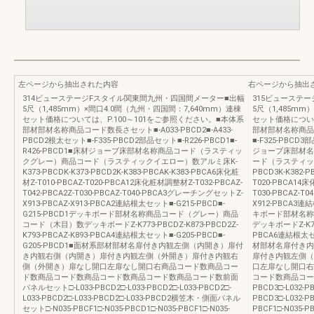
左ページから抽出された内容
右ページから抽出
314ビューステージFスタイル関東間九州・四国間メーター■出幅
315ビューステ
5尺（1,485mm）×間口4.0間（九州・四国間：7,640mm）連棟
5尺（1,485mm
セット価格については、P.100～101をご参照ください。■本体系
セット価格について
部材部材名称商品コード数長さセット■-A033-PBCD2■-A433-
部材部材名称商品コ
PBCD2根太セット■-F335-PBCD2部品セット■-R226-PBCD1■-
■-F325-PBCD3
R426-PBCD1■床材ジョーブ床部材名称商品コード（ラスティッ
ジョーブ床部材名
クグレー）商品コード（ラスティックイエロー）数アルミ床K-
ード（ラスティックイ
K373-PBCDK-K373-PBCD2K-K383-PBCAK-K383-PBCA6床化粧
PBCD3K-K382-P
材Z-T010-PBCAZ-T020-PBCA12床化粧材調整材Z-T032-PBCAZ-
T020-PBCA14床
T042-PBCA2Z-T030-PBCAZ-T040-PBCA3グレーチングセットZ-
T030-PBCAZ-T
X913-PBCAZ-X913-PBCA2連結根太セット■-G215-PBCD■-
X912-PBCA3連
G215-PBCD1デッキボード部材名称商品コード（グレー）商品
キボード部材名称
コード（木目）数デッキボードZ-K773-PBCDZ-K873-PBCD2Z-
デッキボードZ-K772-
K793-PBCAZ-K893-PBCA4連結根太セット■-G205-PBCD■-
PBCA6連結根太セッ
G205-PBCD1■面材系部材部材名扉付き内観左側（内開き）扉付
材部材名扉付き内
き内観右側（内開き）扉付き内観左側（外開き）扉付き内観右
扉付き内観左側（
側（外開き）扉なし開口左扉なし開口右商品コード数商品コー
口左扉なし開口右
ド数商品コード数商品コード数商品コード数商品コード数前面
コード数商品コード
パネルセット□-L033-PBCD2□-L033-PBCD2□-L033-PBCD2□-
PBCD3□-L032-PB
L033-PBCD2□-L033-PBCD2□-L033-PBCD2横笠木・側面パネル
PBCD3□-L032
セット□-N035-PBCF1□-N035-PBCD1□-N035-PBCF1□-N035-
PBCF1□-N035-PB