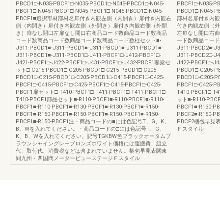
PBCD1□-N035-PBCF1□-N035-PBCD1□-N045-PBCD1□-N045-
PBCF1□-N035-PB
PBCF1□-N045-PBCD1□-N045-PBCF1□-N045-PBCD1□-N045-
PBCD1□-N045-
PBCF1■選択部材部材名扉付き内観左側（内開き）扉付き内観右
部材名扉付き内観
側（内開き）扉付き内観左側（外開き）扉付き内観右側（外開
付き内観左側（外
き）扉なし開口左扉なし開口右商品コード数商品コード数商品
左扉なし開口右商
コード数商品コード数商品コード数商品コード数柱セット■-
ード数商品コード数
J311-PBCD1■-J311-PBCD1■-J311-PBCD1■-J311-PBCD1■-
J311-PBCD2■-J3
J311-PBCD1■-J311-PBCD1□-J411-PBCF1□-J412-PBCF1□-
J311-PBCD2□-J4
J421-PBCF1□-J422-PBCF1□-J431-PBCF1□-J432-PBCF1妻梁セ
J422-PBCF1□-J
ット□-C215-PBCD1□-C205-PBCD1□-C215-PBCD1□-C205-
PBCD1□-C205-P
PBCD1□-C215-PBCD1□-C205-PBCD1□-C415-PBCF1□-C425-
PBCD1□-C205-PB
PBCF1□-C415-PBCF1□-C425-PBCF1□-C415-PBCF1□-C425-
PBCF1□-C425-P
PBCF1扉セット□-T410-PBCF1□-T411-PBCF1□-T411-PBCF1□-
T410-PBCF1□-T
T410-PBCF1部品セット■-R110-PBCF1■-R110-PBCF1■-R110-
ット■-R110-PBCF1
PBCF1■-R110-PBCF1■-R130-PBCF1■-R130-PBCF1■-R150-
PBCF1■-R130-PB
PBCF1■-R150-PBCF1■-R150-PBCF1■-R150-PBCF1■-R150-
PBCF2■-R150-PB
PBCF1■-R150-PBCF1注・商品コードの■には色記号T、G、K、
PBCF2梱包早
B、Wを入れてください。・商品コードの□には色記号T、G、
Ｆスタイル
K、B、Wを入れてください。記号TGKBW色ブラックオータムブ
ラウンシャイングレーブロンズホワイト価格には運搬費、組立
代、取付代、消費税などは含まれていません。梱包早見表関東
間九州・四国間メータービューステージＦスタイル