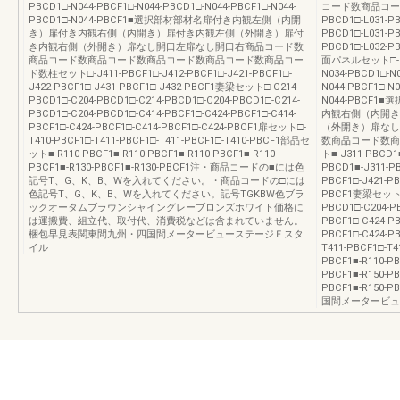
PBCD1□-N044-PBCF1□-N044-PBCD1□-N044-PBCF1□-N044-
コード数商品コード
PBCD1□-N044-PBCF1■選択部材部材名扉付き内観左側（内開
PBCD1□-L031-PB
き）扉付き内観右側（内開き）扉付き内観左側（外開き）扉付
PBCD1□-L031-PB
き内観右側（外開き）扉なし開口左扉なし開口右商品コード数
PBCD1□-L032-
商品コード数商品コード数商品コード数商品コード数商品コー
面パネルセット□-N03
ド数柱セット□-J411-PBCF1□-J412-PBCF1□-J421-PBCF1□-
N034-PBCD1□-N
J422-PBCF1□-J431-PBCF1□-J432-PBCF1妻梁セット□-C214-
N044-PBCF1□-N0
PBCD1□-C204-PBCD1□-C214-PBCD1□-C204-PBCD1□-C214-
N044-PBCF
PBCD1□-C204-PBCD1□-C414-PBCF1□-C424-PBCF1□-C414-
内観右側（内開き
PBCF1□-C424-PBCF1□-C414-PBCF1□-C424-PBCF1扉セット□-
（外開き）扉なし
T410-PBCF1□-T411-PBCF1□-T411-PBCF1□-T410-PBCF1部品セ
数商品コード数商
ット■-R110-PBCF1■-R110-PBCF1■-R110-PBCF1■-R110-
ト■-J311-PBCD1■
PBCF1■-R130-PBCF1■-R130-PBCF1注・商品コードの■には色
PBCD1■-J311-PB
記号T、G、K、B、Wを入れてください。・商品コードの□には
PBCF1□-J421-PB
色記号T、G、K、B、Wを入れてください。記号TGKBW色ブラ
PBCF1妻梁セット□-
ックオータムブラウンシャイングレーブロンズホワイト価格に
PBCD1□-C204-P
は運搬費、組立代、取付代、消費税などは含まれていません。
PBCF1□-C424-PB
梱包早見表関東間九州・四国間メータービューステージＦスタ
PBCF1□-C424-P
イル
T411-PBCF1□-T
PBCF1■-R110-PB
PBCF1■-R150-PB
PBCF1■-R150
国間メータービュ