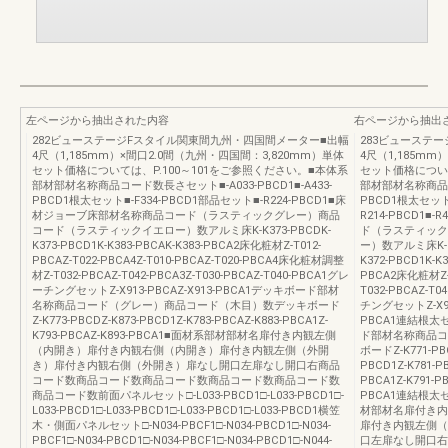
左ページから抽出された内容
右ページから抽出
282ビューステージFスタイル関東間九州・四国間メーター■出幅
283ビューステ
4尺（1,185mm）×間口2.0間（九州・四国間：3,820mm）単体
4尺（1,185mm
セット価格については、P.100～101をご参照ください。■本体系
セット価格について
部材部材名称商品コード数長さセット■-A033-PBCD1■-A433-
部材部材名称商品コー
PBCD1根太セット■-F334-PBCD1部品セット■-R224-PBCD1■床
PBCD1根太セット■
材ジョーブ床部材名称商品コード（ラスティックグレー）商品
R214-PBCD1
コード（ラスティックイエロー）数アルミ床K-K373-PBCDK-
ド（ラスティック
K373-PBCD1K-K383-PBCAK-K383-PBCA2床化粧材Z-T012-
ー）数アルミ床K-K37
PBCAZ-T022-PBCA4Z-T010-PBCAZ-T020-PBCA4床化粧材調整
K372-PBCD1K-K3
材Z-T032-PBCAZ-T042-PBCA3Z-T030-PBCAZ-T040-PBCA1グレ
PBCA2床化粧材Z-
ーチングセットZ-X913-PBCAZ-X913-PBCA1デッキボード部材
T032-PBCAZ-T0
名称商品コード（グレー）商品コード（木目）数デッキボード
チングセットZ-X911-
Z-K773-PBCDZ-K873-PBCD1Z-K783-PBCAZ-K883-PBCA1Z-
PBCA1連結根太セッ
K793-PBCAZ-K893-PBCA1■面材系部材部材名扉付き内観左側
ド部材名称商品コ
（内開き）扉付き内観右側（内開き）扉付き内観左側（外開
ボードZ-K771-PBC
き）扉付き内観右側（外開き）扉なし開口左扉なし開口右商品
PBCD1Z-K781-PB
コード数商品コード数商品コード数商品コード数商品コード数
PBCA1Z-K791-PB
商品コード数前面パネルセット□-L033-PBCD1□-L033-PBCD1□-
PBCA1連結根太セッ
L033-PBCD1□-L033-PBCD1□-L033-PBCD1□-L033-PBCD1横笠
材部材名扉付き内
木・側面パネルセット□-N034-PBCF1□-N034-PBCD1□-N034-
扉付き内観左側（
PBCF1□-N034-PBCD1□-N034-PBCF1□-N034-PBCD1□-N044-
口左扉なし開口右