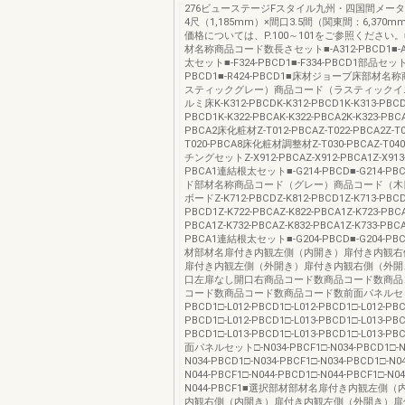
276ビューステージFスタイル九州・四国間メー
4尺（1,185mm）×間口3.5間（関東間：6,370
価格については、P.100～101をご参照ください
材名称商品コード数長さセット■-A312-PBCD1■-A3
太セット■-F324-PBCD1■-F334-PBCD1部品セット■
PBCD1■-R424-PBCD1■床材ジョーブ床部材
スティックグレー）商品コード（ラスティックイ
ルミ床K-K312-PBCDK-K312-PBCD1K-K313-PBCD
PBCD1K-K322-PBCAK-K322-PBCA2K-K323-PBCA
PBCA2床化粧材Z-T012-PBCAZ-T022-PBCA2Z-T0
T020-PBCA8床化粧材調整材Z-T030-PBCAZ-T04
チングセットZ-X912-PBCAZ-X912-PBCA1Z-X913-
PBCA1連結根太セット■-G214-PBCD■-G214-P
ド部材名称商品コード（グレー）商品コード（木
ボードZ-K712-PBCDZ-K812-PBCD1Z-K713-PBCD
PBCD1Z-K722-PBCAZ-K822-PBCA1Z-K723-PBCA
PBCA1Z-K732-PBCAZ-K832-PBCA1Z-K733-PBCA
PBCA1連結根太セット■-G204-PBCD■-G204-P
材部材名扉付き内観左側（内開き）扉付き内観右
扉付き内観左側（外開き）扉付き内観右側（外開
口左扉なし開口右商品コード数商品コード数商品
コード数商品コード数商品コード数前面パネルセット□
PBCD1□-L012-PBCD1□-L012-PBCD1□-L012-PBC
PBCD1□-L012-PBCD1□-L013-PBCD1□-L013-PBC
PBCD1□-L013-PBCD1□-L013-PBCD1□-L013
面パネルセット□-N034-PBCF1□-N034-PBCD1□-N0
N034-PBCD1□-N034-PBCF1□-N034-PBCD1□-N0
N044-PBCF1□-N044-PBCD1□-N044-PBCF1□-N04
N044-PBCF1■選択部材部材名扉付き内観左側
内観右側（内開き）扉付き内観左側（外開き）扉