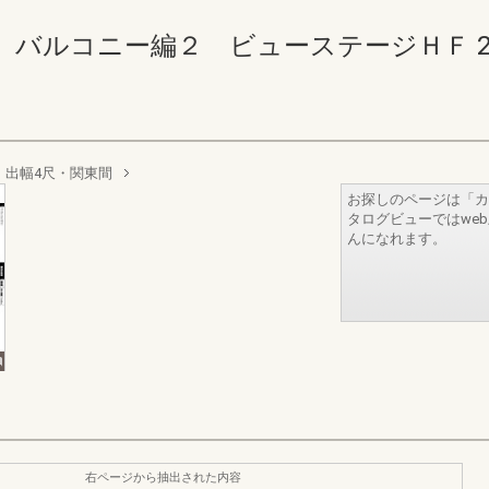
コニー編２ ビューステージＨＦ 276-27
出幅4尺・関東間
お探しのページは「カ
タログビューではwe
んになれます。
右ページから抽出された内容