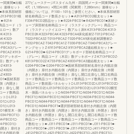
ター関東間■出幅
277ビューステージFスタイル九州・四国間メーター関東間■出幅
mm）連棟セット
4尺（1,185mm）×間口4.0間（関東間：7,280mm）連棟セット
。■本体系部材部
価格については、P.100～101をご参照ください。■本体系部材部
13-PBCD1根
材名称商品コード数長さセット■-A313-PBCD2根太セット■-
-R214-
F334-PBCD2部品セット■-R224-PBCD1■-R424-PBCD1■床材ジ
名称商品コード（ラ
ョーブ床部材名称商品コード（ラスティックグレー）商品コー
エロー）数ア
ド（ラスティックイエロー）数アルミ床K-K313-PBCDK-K313-
K-K313-
PBCD2K-K323-PBCAK-K323-PBCA4床化粧材Z-T012-PBCAZ-
K-K323-
T022-PBCA3Z-T010-PBCAZ-T020-PBCA9床化粧材調整材Z-
10-PBCAZ-
T032-PBCAZ-T042-PBCA1Z-T030-PBCAZ-T040-PBCA3グレー
0-PBCA3グレー
チングセットZ-X913-PBCAZ-X913-PBCA2連結根太セット■-
PBCAZ-X913-
G214-PBCD■-G214-PBCD1デッキボード部材名称商品コード
BCD1デッキボー
（グレー）商品コード（木目）数デッキボードZ-K713-PBCDZ-
目）数デッキ
K813-PBCD2Z-K733-PBCAZ-K833-PBCA3連結根太セット■-
Z-K813-
G204-PBCD■-G204-PBCD1■面材系部材部材名扉付き内観左側
Z-K823-
（内開き）扉付き内観右側（内開き）扉付き内観左側（外開
Z-K833-
き）扉付き内観右側（外開き）扉なし開口左扉なし開口右商品
BCD1■面材系部
コード数商品コード数商品コード数商品コード数商品コード数
側（内開き）
商品コード数前面パネルセット□-L013-PBCD2□-L013-PBCD2□-
き）扉なし開
L013-PBCD2□-L013-PBCD2□-L013-PBCD2□-L013-PBCD2横笠
コード数商品
木・側面パネルセット□-N034-PBCF1□-N034-PBCD1□-N034-
-L012-
PBCF1□-N034-PBCD1□-N034-PBCF1□-N034-PBCD1□-N044-
D1□-L012-
PBCD1□-N044-PBCF1□-N044-PBCD1□-N044-PBCF1□-N044-
D1□-L013-
PBCD1□-N044-PBCF1■選択部材部材名扉付き内観左側（内開
-PBCD1横笠木・側
き）扉付き内観右側（内開き）扉付き内観左側（外開き）扉付
34-PBCF1□-
き内観右側（外開き）扉なし開口左扉なし開口右商品コード数
44-PBCD1□-
商品コード数商品コード数商品コード数商品コード数商品コー
4-PBCD1□-
ド数柱セット■-J311-PBCD1■-J311-PBCD1■-J311-PBCD1■-
（内開き）扉付き
J311-PBCD1■-J311-PBCD1■-J311-PBCD1□-J411-PBCF1□-
付き内観右側
J412-PBCF1□-J421-PBCF1□-J422-PBCF1□-J431-PBCF1□-