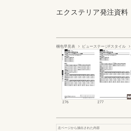
エクステリア発注資料 バル
梱包早見表
ビューステージFスタイル
276
277
左ページから抽出された内容