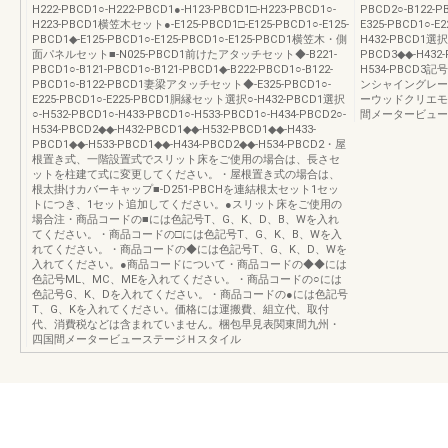
H222-PBCD1○-H222-PBCD1●-H123-PBCD1□-H223-PBCD1○-
PBCD2○-B122
H223-PBCD1横笠木セット●-E125-PBCD1□-E125-PBCD1○-E125-
E325-PBCD1○-
PBCD1◆-E125-PBCD1○-E125-PBCD1○-E125-PBCD1横笠木・側
H432-PBCD1選択○
面パネルセット■-N025-PBCD1前けたアタッチセット◆-B221-
PBCD3◆◆-H432-
PBCD1○-B121-PBCD1○-B121-PBCD1◆-B222-PBCD1○-B122-
H534-PBCD
PBCD1○-B122-PBCD1妻梁アタッチセット◆-E325-PBCD1○-
ンシャイングレー
E225-PBCD1○-E225-PBCD1胴縁セット選択○-H432-PBCD1選択
ーウッドクリエモ
○-H532-PBCD1○-H433-PBCD1○-H533-PBCD1○-H434-PBCD2○-
間メータービュー
H534-PBCD2◆◆-H432-PBCD1◆◆-H532-PBCD1◆◆-H433-
PBCD1◆◆-H533-PBCD1◆◆-H434-PBCD2◆◆-H534-PBCD2・屋
根置き式、一階設置式でスリット床をご使用の場合は、長さセ
ットを柱建て式に変更してください。・屋根置き式の場合は、
根太掛けカバーキャップ■-D251-PBCHを連結根太セット1セッ
トにつき、1セット追加してください。●スリット床をご使用の
場合注・商品コードの■には色記号T、G、K、D、B、Wを入れ
てください。・商品コードの□には色記号T、G、K、B、Wを入
れてください。・商品コードの◆には色記号T、G、K、D、Wを
入れてください。●商品コードについて・商品コードの◆◆には
色記号ML、MC、MEを入れてください。・商品コードの○には
色記号G、K、Dを入れてください。・商品コードの●には色記号
T、G、Kを入れてください。価格には運搬費、組立代、取付
代、消費税などは含まれていません。梱包早見表関東間九州・
四国間メータービューステージＨスタイル