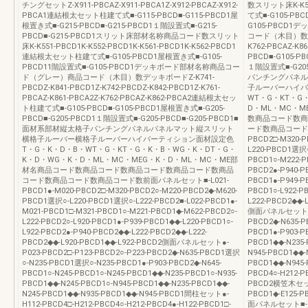
チングセットZ-X911-PBCAZ-X911-PBCA1Z-X912-PBCAZ-X912-
数スリット床K-K5
PBCA1連結根太セット柱建て式■-G115-PBCD■-G115-PBCD1屋
て式■-G105-PB
根置き式■-G215-PBCD■-G215-PBCD1１階設置式■-G215-
G105-PBCD
PBCD■-G215-PBCD1スリット床部材名称商品コード数スリット
コード（木目）数デッキ
床K-K551-PBCD1K-K552-PBCD1K-K561-PBCD1K-K562-PBCD1
K762-PBCAZ-
連結根太セット柱建て式■-G105-PBCD1屋根置き式■-G105-
PBCD■-G105-P
PBCD11階設置式■-G105-PBCD1デッキボード部材名称商品コー
１階設置式■-G20
ド（グレー）商品コード（木目）数デッキボードZ-K741-
パンチングパネル
PBCDZ-K841-PBCD1Z-K742-PBCDZ-K842-PBCD1Z-K761-
子ルーバーハイパ
PBCAZ-K861-PBCA2Z-K762-PBCAZ-K862-PBCA2連結根太セッ
WT・G・KT・G
ト柱建て式■-G105-PBCD■-G105-PBCD1屋根置き式■-G205-
D・ML・MC・M
PBCD■-G205-PBCD1１階設置式■-G205-PBCD■-G205-PBCD1■
数商品コード数商
面材系部材縦太格子パンチングパネルパネルマット縦スリット
ード数商品コード数前
横格子ルーバー横格子ルーバーハイパーティション面材設定色
PBCD2□-M320-P
T・G・K・D・B・WT・G・KT・G・K・B・WG・K・DT・G・
L220-PBCD1選択○
K・D・WG・K・D・ML・MC・MEG・K・D・ML・MC・ME部
PBCD1○-M222-P
材名商品コード数商品コード数商品コード数商品コード数商品
PBCD2●-P940-P
コード数商品コード数商品コード数前面パネルセット■-L021-
PBCD1●-P949-P
PBCD1●-M020-PBCD2□-M320-PBCD2○-M220-PBCD2◆-M620-
PBCD1○-L922-P
PBCD1選択○-L220-PBCD1選択○-L222-PBCD2■-L022-PBCD1●-
L222-PBCD2◆◆-
M021-PBCD1□-M321-PBCD1○-M221-PBCD1◆-M622-PBCD2○-
側面パネルセット●-P0
L222-PBCD2○-L920-PBCD1●-P939-PBCD1◆◆-L220-PBCD1○-
PBCD2◆-N635-
L922-PBCD2●-P940-PBCD2◆◆-L222-PBCD2◆◆-L222-
PBCD1●-P903-P
PBCD2◆◆-L920-PBCD1◆◆-L922-PBCD2側面パネルセット●-
PBCD1◆◆-N235-
P023-PBCD2□-P123-PBCD2○-P223-PBCD2◆-N635-PBCD1選択
N945-PBCD1◆◆-
○-N235-PBCD1選択○-N235-PBCD1●-P903-PBCD2◆-N645-
PBCD1◆◆-N945
PBCD1○-N245-PBCD1○-N245-PBCD1◆◆-N235-PBCD1○-N935-
PBCD4○-H212-P
PBCD1◆◆-N245-PBCD1○-N945-PBCD1◆◆-N235-PBCD1◆◆-
PBCD2横笠木セット●
N245-PBCD1◆◆-N935-PBCD1◆◆-N945-PBCD1間柱セット●-
PBCD1◆-E125-
H112-PBCD4□-H212-PBCD4○-H212-PBCD4●-H122-PBCD1□-
面パネルセット■-N