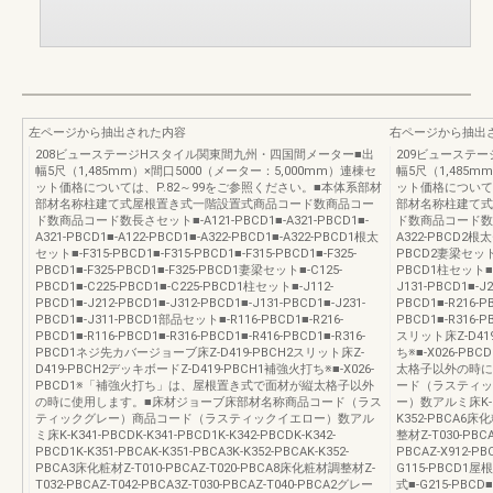
左ページから抽出された内容
右ページから抽出
208ビューステージHスタイル関東間九州・四国間メーター■出
209ビューステ
幅5尺（1,485mm）×間口5000（メーター：5,000mm）連棟セ
幅5尺（1,485m
ット価格については、P.82～99をご参照ください。■本体系部材
ット価格について
部材名称柱建て式屋根置き式一階設置式商品コード数商品コー
部材名称柱建て式
ド数商品コード数長さセット■-A121-PBCD1■-A321-PBCD1■-
ド数商品コード数長さセ
A321-PBCD1■-A122-PBCD1■-A322-PBCD1■-A322-PBCD1根太
A322-PBCD2根太セ
セット■-F315-PBCD1■-F315-PBCD1■-F315-PBCD1■-F325-
PBCD2妻梁セット■-
PBCD1■-F325-PBCD1■-F325-PBCD1妻梁セット■-C125-
PBCD1柱セット■-J1
PBCD1■-C225-PBCD1■-C225-PBCD1柱セット■-J112-
J131-PBCD1■-J
PBCD1■-J212-PBCD1■-J312-PBCD1■-J131-PBCD1■-J231-
PBCD1■-R216-PB
PBCD1■-J311-PBCD1部品セット■-R116-PBCD1■-R216-
PBCD1■-R316
PBCD1■-R116-PBCD1■-R316-PBCD1■-R416-PBCD1■-R316-
スリット床Z-D41
PBCD1ネジ先カバージョーブ床Z-D419-PBCH2スリット床Z-
ち※■-X026-
D419-PBCH2デッキボードZ-D419-PBCH1補強火打ち※■-X026-
太格子以外の時に
PBCD1※「補強火打ち」は、屋根置き式で面材が縦太格子以外
ード（ラスティッ
の時に使用します。■床材ジョーブ床部材名称商品コード（ラス
ー）数アルミ床K-K34
ティックグレー）商品コード（ラスティックイエロー）数アル
K352-PBCA6床化
ミ床K-K341-PBCDK-K341-PBCD1K-K342-PBCDK-K342-
整材Z-T030-PB
PBCD1K-K351-PBCAK-K351-PBCA3K-K352-PBCAK-K352-
PBCAZ-X912-
PBCA3床化粧材Z-T010-PBCAZ-T020-PBCA8床化粧材調整材Z-
G115-PBCD1屋
T032-PBCAZ-T042-PBCA3Z-T030-PBCAZ-T040-PBCA2グレー
式■-G215-PB