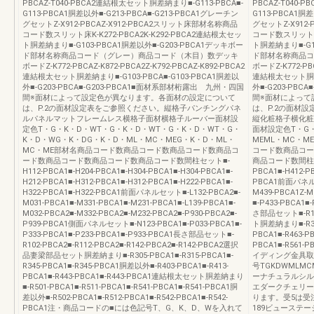
PBCAZ-T040-PBCA2連結根太セット胴差納まり■-G113-PBCA■-
PBCAZ-T040-
G113-PBCA1胴差以外■-G213-PBCA■-G213-PBCA1グレーチン
G113-PBCA1胴差
グセットZ-X912-PBCAZ-X912-PBCA2スリット床部材名称商品
グセットZ-X912
コード数スリット床K-K272-PBCA2K-K292-PBCA2連結根太セッ
コード数スリット床K
ト胴差納まり■-G103-PBCA1胴差以外■-G203-PBCA1デッキボー
ト胴差納まり■-G1
ド部材名称商品コード（グレー）商品コード（木目）数デッキ
ド部材名称商品コ
ボードZ-K772-PBCAZ-K872-PBCA2Z-K792-PBCAZ-K892-PBCA2
ボードZ-K772-PBC
連結根太セット胴差納まり■-G103-PBCA■-G103-PBCA1胴差以
連結根太セット胴差納
外■-G203-PBCA■-G203-PBCA1■面材系部材桁露出 九州・四国
外■-G203-PB
間※面材によって設定色が異なります。各面材の設定について
間※面材によって
は、P.2の面材設定表をご参照ください。縦格子パンチングパネ
は、P.2の面材
ルパネルマットフレームレス横格子面材横格子ルーバー面材設
縦化粧格子横化粧
定色T・G・K・D・WT・G・K・D・WT・G・K・D・WT・G・
面材設定色T・G・
K・D・WG・K・DG・K・D・ML・MC・MEG・K・D・ML・
MEML・MC・M
MC・ME部材名商品コード数商品コード数商品コード数商品コ
コード数商品コー
ード数商品コード数商品コード数商品コード数間柱セット■-
商品コード数間柱セット
H112-PBCA1■-H204-PBCA1■-H304-PBCA1■-H304-PBCA1■-
PBCA1■-H412-PB
H212-PBCA1■-H312-PBCA1■-H312-PBCA1■-H222-PBCA1■-
PBCA1前面パネルセ
H322-PBCA1■-H322-PBCA1前面パネルセット■-L132-PBCA2■-
M439-PBCA1Z
M031-PBCA1■-M331-PBCA1■-M231-PBCA1■-L139-PBCA1■-
■-P433-PBCA1■
M032-PBCA2■-M332-PBCA2■-M232-PBCA2■-P930-PBCA2■-
さ部品セット■-R1
P939-PBCA1側面パネルセット■-N123-PBCA1■-P033-PBCA1■-
ト胴差納まり■-R361
P333-PBCA1■-P233-PBCA1■-P933-PBCA1長さ部品セット■-
PBCA1■-R463
R102-PBCA2■-R112-PBCA2■-R142-PBCA2■-R142-PBCA2選択
PBCA1■-R561-
品妻梁部品セット胴差納まり■-R305-PBCA1■-R315-PBCA1■-
イディング金具取付ネ
R345-PBCA1■-R345-PBCA1胴差以外■-R403-PBCA1■-R413-
号TGKDWML
PBCA1■-R443-PBCA1■-R443-PBCA1連結根太セット胴差納まり
ーナチュラルシル
■-R501-PBCA1■-R511-PBCA1■-R541-PBCA1■-R541-PBCA1胴
エダークチェリー
差以外■-R502-PBCA1■-R512-PBCA1■-R542-PBCA1■-R542-
ります。受5は受
PBCA1注・商品コードの■には色記号T、G、K、D、Wを入れて
189ビューステ