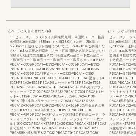
左ページから抽出された内容
右ページから抽出
188ビューステージSスタイル関東間九州・四国間メーター桁露
ビューステージS
出桁隠し■出幅3尺（885mm）×間口3.0間（九州・四国間：
隠し■出幅3尺（8
5,730mm）連棟セット価格については、P.68～81をご参照くだ
5,730mm）連
さい。■本体系部材桁露出 九州・四国間部材名称胴差納まり柱
さい。■本体系部
芯納まり柱建て式屋根置き式一階設置式商品コード数商品コー
芯納まり柱建て式
ド数商品コード数商品コード数商品コード数長さセット■-B132-
ド数商品コード数
PBCA1■-B332-PBCA1■-B332-PBCA1■-B332-PBCA1■-B332-
PBCA1■-B432-PB
PBCA1■-B135-PBCA1■-B335-PBCA1■-B335-PBCA1■-B335-
PBCA1■-B235-PB
PBCA1■-B335-PBCA1妻梁セット■-C123-PBCA1■-C303-
PBCA1■-B435-
PBCA1■-C303-PBCA1■-C303-PBCA1■-C303-PBCA1梁セット■-
PBCA1■-C403-P
E223-PBCA2■-E323-PBCA2根太セット■-F123-PBCA2■-F323-
E223-PBCA2■-E
PBCA2■-F523-PBCA2■-F523-PBCA2■-F523-PBCA2先付けブラ
PBCA2■-F523-P
ケットセットZ-Z102-PBCA2Z-Z232-PBCA1Z-Z301-PBCA1柱セ
ケットセットZ-Z102
ット■-J112-PBCA1■-J202-PBCA2■-J302-PBCA2■-J131-
ット■-J112-PBCA1
PBCA1間柱補強ブラケットセットZ-R631-PBCA1Z-R632-
PBCA1間柱補強ブラ
PBCA1Z-R632-PBCA1Z-R632-PBCA1Z-R632-PBCA1仮置き金具
PBCA1Z-R632-
セット■-X990-PBCA2縦樋セット■-R910-PBCA1■-R910-
セット■-X990-PB
PBCA1■-R910-PBCA1■床材ジョーブ床部材名称商品コード（ラ
PBCA1■-R91
スティックグレー）商品コード（ラスティックイエロー）数ア
スティックグレー
ルミ床K-K372-PBCAK-K372-PBCA2K-K382-PBCAK-K382-PBCA2
ルミ床K-K372-PBC
床化粧材Z-T012-PBCAZ-T022-PBCA2Z-T010-PBCAZ-T020-
床化粧材Z-T012-PB
PBCA5床化粧材調整材Z-T032-PBCAZ-T042-PBCA2Z-T030-
PBCA5床化粧材調整材