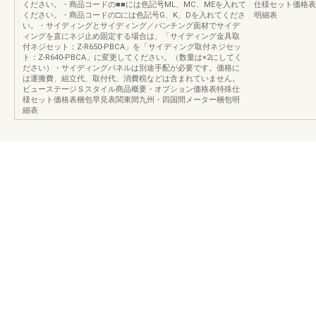
ください。・商品コードの■■には色記号ML、MC、MEを入れて
仕様セット価格表
ください。・商品コードの□には色記号G、K、Dを入れてくださ
明細表
い。・サイディングとサイディング／パンチング面材でサイデ
ィングを直にネジ止め固定する場合は、「サイディング金具取
付ネジセット：Z-R650-PBCA」を「サイディング取付ネジセッ
ト：Z-R640-PBCA」に変更してください。（数量は×2にしてく
ださい）・サイディングパネルは別途手配が必要です。価格に
は運搬費、組立代、取付代、消費税などは含まれていません。
ビューステージＳスタイル商品概要・オプション価格表特殊仕
様セット価格表梱包早見表関東間九州・四国間メーター梱包明
細表