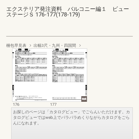
エクステリア発注資料 バルコニー編１ ビュー
ステージＳ 176-177(178-179)
梱包早見表
出幅3尺・九州・四国間
176
177
お探しのページは「カタログビュー」でごらんいただけます。カ
タログビューではweb上でパラパラめくりながらカタログをごら
んになれます。