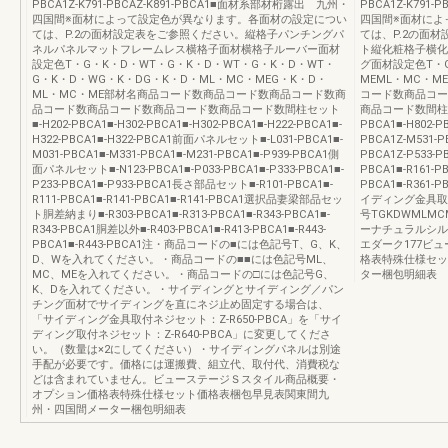
PBCA1Z-K791-PBCAZ-K891-PBCA1■面材系部材桁露出 九州・
PBCA1Z-K791
四国間※面材によって設定色が異なります。各面材の設定につい
四国間※面材によ
ては、P.2の面材設定表をご参照ください。縦格子パンチングパ
ては、P.2の面
ネルパネルマットフレームレス横格子面材横格子ルーバー面材
ト縦化粧格子横化
設定色T・G・K・D・WT・G・K・D・WT・G・K・D・WT・
グ面材設定色T・G
G・K・D・WG・K・DG・K・D・ML・MC・MEG・K・D・
MEML・MC・M
ML・MC・ME部材名商品コード数商品コード数商品コード数商
コード数商品コー
品コード数商品コード数商品コード数商品コード数間柱セット
商品コード数間柱セット
■-H202-PBCA1■-H302-PBCA1■-H302-PBCA1■-H222-PBCA1■-
PBCA1■-H802-
H322-PBCA1■-H322-PBCA1前面パネルセット■-L031-PBCA1■-
PBCA1Z-M531-
M031-PBCA1■-M331-PBCA1■-M231-PBCA1■-P939-PBCA1側
PBCA1Z-P533-
面パネルセット■-N123-PBCA1■-P033-PBCA1■-P333-PBCA1■-
PBCA1■-R16
P233-PBCA1■-P933-PBCA1長さ部品セット■-R101-PBCA1■-
PBCA1■-R361-
R111-PBCA1■-R141-PBCA1■-R141-PBCA1選択品妻梁部品セッ
イディング金具取付ネ
ト胴差納まり■-R303-PBCA1■-R313-PBCA1■-R343-PBCA1■-
号TGKDWML
R343-PBCA1胴差以外■-R403-PBCA1■-R413-PBCA1■-R443-
ーナチュラルシル
PBCA1■-R443-PBCA1注・商品コードの■には色記号T、G、K、
エダーク177ビ
D、Wを入れてください。・商品コードの■■には色記号ML、
格表特殊仕様セッ
MC、MEを入れてください。・商品コードの□には色記号G、
ター梱包明細表
K、Dを入れてください。・サイディングとサイディング／パン
チング面材でサイディングを直にネジ止め固定する場合は、
「サイディング金具取付ネジセット：Z-R650-PBCA」を「サイ
ディング取付ネジセット：Z-R640-PBCA」に変更してくださ
い。（数量は×2にしてください）・サイディングパネルは別途
手配が必要です。価格には運搬費、組立代、取付代、消費税な
どは含まれていません。ビューステージＳスタイル商品概要・
オプション価格表特殊仕様セット価格表梱包早見表関東間九
州・四国間メーター梱包明細表