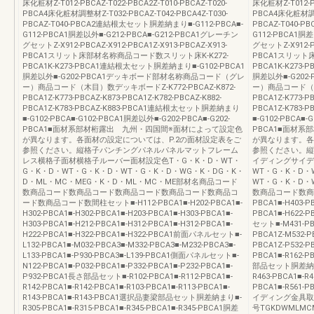
床化粧材Z-T012-PBCAZ-T022-PBCA2Z-T010-PBCAZ-T020-
床化粧材Z-T012-PB
PBCA4床化粧材調整材Z-T032-PBCAZ-T042-PBCA4Z-T030-
PBCA4床化粧材調整材
PBCAZ-T040-PBCA2連結根太セット胴差納まり■-G112-PBCA■-
PBCAZ-T040-
G112-PBCA1胴差以外■-G212-PBCA■-G212-PBCA1グレーチン
G112-PBCA1胴差
グセットZ-X912-PBCAZ-X912-PBCA1Z-X913-PBCAZ-X913-
グセットZ-X912-PB
PBCA1スリット床部材名称商品コード数スリット床K-K272-
PBCA1スリット
PBCA1K-K273-PBCA1連結根太セット胴差納まり■-G102-PBCA1
PBCA1K-K273
胴差以外■-G202-PBCA1デッキボード部材名称商品コード（グレ
胴差以外■-G20
ー）商品コード（木目）数デッキボードZ-K772-PBCAZ-K872-
ー）商品コード（木目
PBCA1Z-K773-PBCAZ-K873-PBCA1Z-K782-PBCAZ-K882-
PBCA1Z-K773-PB
PBCA1Z-K783-PBCAZ-K883-PBCA1連結根太セット胴差納まり
PBCA1Z-K783
■-G102-PBCA■-G102-PBCA1胴差以外■-G202-PBCA■-G202-
■-G102-PBCA■-
PBCA1■面材系部材桁露出 九州・四国間※面材によって設定色
PBCA1■面材
が異なります。各面材の設定については、P.2の面材設定表をご
が異なります。各
参照ください。縦格子パンチングパネルパネルマットフレーム
参照ください。縦
レス横格子面材横格子ルーバー面材設定色T・G・K・D・WT・
イディングサイデ
G・K・D・WT・G・K・D・WT・G・K・D・WG・K・DG・K・
WT・G・K・D・
D・ML・MC・MEG・K・D・ML・MC・ME部材名商品コード
WT・G・K・D
数商品コード数商品コード数商品コード数商品コード数商品コ
数商品コード数商品
ード数商品コード数間柱セット■-H112-PBCA1■-H202-PBCA1■-
PBCA1■-H403-PB
H302-PBCA1■-H302-PBCA1■-H203-PBCA1■-H303-PBCA1■-
PBCA1■-H622-
H303-PBCA1■-H212-PBCA1■-H312-PBCA1■-H312-PBCA1■-
セット■-M431-PBC
H222-PBCA1■-H322-PBCA1■-H322-PBCA1前面パネルセット■-
PBCA1Z-M532-
L132-PBCA1■-M032-PBCA3■-M332-PBCA3■-M232-PBCA3■-
PBCA1Z-P532-
L133-PBCA1■-P930-PBCA3■-L139-PBCA1側面パネルセット■-
PBCA1■-R162-
N122-PBCA1■-P032-PBCA1■-P332-PBCA1■-P232-PBCA1■-
部品セット胴差納まり■
P932-PBCA1長さ部品セット■-R102-PBCA1■-R112-PBCA1■-
R463-PBCA1■
R142-PBCA1■-R142-PBCA1■-R103-PBCA1■-R113-PBCA1■-
PBCA1■-R561-
R143-PBCA1■-R143-PBCA1選択品妻梁部品セット胴差納まり■-
イディング金具取付ネ
R305-PBCA1■-R315-PBCA1■-R345-PBCA1■-R345-PBCA1胴差
号TGKDWML