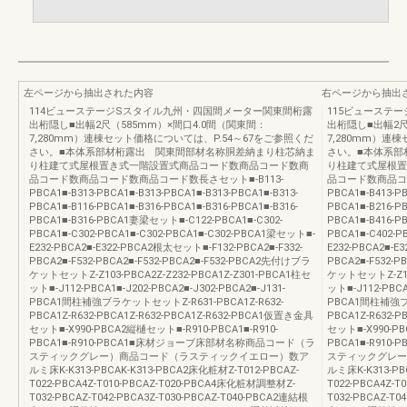
左ページから抽出された内容
右ページから抽出
114ビューステージSスタイル九州・四国間メーター関東間桁露
115ビューステ
出桁隠し■出幅2尺（585mm）×間口4.0間（関東間：
出桁隠し■出幅2尺
7,280mm）連棟セット価格については、P.54～67をご参照くだ
7,280mm）連
さい。■本体系部材桁露出 関東間部材名称胴差納まり柱芯納ま
さい。■本体系部
り柱建て式屋根置き式一階設置式商品コード数商品コード数商
り柱建て式屋根置
品コード数商品コード数商品コード数長さセット■-B113-
品コード数商品コー
PBCA1■-B313-PBCA1■-B313-PBCA1■-B313-PBCA1■-B313-
PBCA1■-B413-PB
PBCA1■-B116-PBCA1■-B316-PBCA1■-B316-PBCA1■-B316-
PBCA1■-B216-PB
PBCA1■-B316-PBCA1妻梁セット■-C122-PBCA1■-C302-
PBCA1■-B416-
PBCA1■-C302-PBCA1■-C302-PBCA1■-C302-PBCA1梁セット■-
PBCA1■-C402-P
E232-PBCA2■-E322-PBCA2根太セット■-F132-PBCA2■-F332-
E232-PBCA2■-E
PBCA2■-F532-PBCA2■-F532-PBCA2■-F532-PBCA2先付けブラ
PBCA2■-F532-P
ケットセットZ-Z103-PBCA2Z-Z232-PBCA1Z-Z301-PBCA1柱セ
ケットセットZ-Z103
ット■-J112-PBCA1■-J202-PBCA2■-J302-PBCA2■-J131-
ット■-J112-PBCA1
PBCA1間柱補強ブラケットセットZ-R631-PBCA1Z-R632-
PBCA1間柱補強ブラ
PBCA1Z-R632-PBCA1Z-R632-PBCA1Z-R632-PBCA1仮置き金具
PBCA1Z-R632-
セット■-X990-PBCA2縦樋セット■-R910-PBCA1■-R910-
セット■-X990-PB
PBCA1■-R910-PBCA1■床材ジョーブ床部材名称商品コード（ラ
PBCA1■-R91
スティックグレー）商品コード（ラスティックイエロー）数ア
スティックグレー
ルミ床K-K313-PBCAK-K313-PBCA2床化粧材Z-T012-PBCAZ-
ルミ床K-K313-PB
T022-PBCA4Z-T010-PBCAZ-T020-PBCA4床化粧材調整材Z-
T022-PBCA4Z-
T032-PBCAZ-T042-PBCA3Z-T030-PBCAZ-T040-PBCA2連結根
T032-PBCAZ-T0