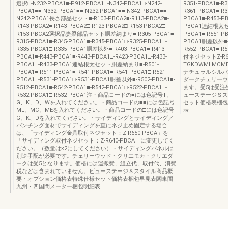
選択□-N232-PBCA1■-P912-PBCA1□-N342-PBCA1□-N242-
R351-PBCA1■-R3
PBCA1■■-N332-PBCA1■■-N232-PBCA1■■-N342-PBCA1■■-
R361-PBCA1■-R
N242-PBCA1長さ部品セット■-R103-PBCA2■-R113-PBCA2■-
PBCA1■-R453-PB
R143-PBCA2■-R143-PBCA2□-R123-PBCA2□-R153-PBCA2□-
PBCA1連結根太セッ
R153-PBCA2選択品妻梁部品セット胴差納まり■-R305-PBCA1■-
PBCA1■-R551-PB
R315-PBCA1■-R345-PBCA1■-R345-PBCA1□-R325-PBCA1□-
PBCA1胴差以外■-R5
R335-PBCA1□-R335-PBCA1胴差以外■-R403-PBCA1■-R413-
R552-PBCA1■-
PBCA1■-R443-PBCA1■-R443-PBCA1□-R423-PBCA1□-R433-
付ネジセットZ-R65
PBCA1□-R433-PBCA1連結根太セット胴差納まり■-R501-
TGKDWMLM
PBCA1■-R511-PBCA1■-R541-PBCA1■-R541-PBCA1□-R521-
ナチュラルシルバ
PBCA1□-R531-PBCA1□-R531-PBCA1胴差以外■-R502-PBCA1■-
ダークチェリーウ
R512-PBCA1■-R542-PBCA1■-R542-PBCA1□-R522-PBCA1□-
ます。受5は受注
R532-PBCA1□-R532-PBCA1注・商品コードの■には色記号T、
ューステージＳス
G、K、D、Wを入れてください。・商品コードの■■には色記号
セット価格表梱包
ML、MC、MEを入れてください。・商品コードの□には色記号
表
G、K、Dを入れてください。・サイディングとサイディング／
パンチング面材でサイディングを直にネジ止め固定する場合
は、「サイディング金具取付ネジセット：Z-R650-PBCA」を
「サイディング取付ネジセット：Z-R640-PBCA」に変更してく
ださい。（数量は×2にしてください）・サイディングパネルは
別途手配が必要です。チェリーウッド・クリエモカ・クリエダ
ークは受5となります。価格には運搬費、組立代、取付代、消費
税などは含まれていません。ビューステージＳスタイル商品概
要・オプション価格表特殊仕様セット価格表梱包早見表関東間
九州・四国間メーター梱包明細表