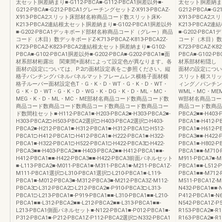
太セット胴差納まり■-G112-PBCA■-G112-PBCA1胴差以外■-
太セット胴差納まり■-
G212-PBCA■-G212-PBCA1グレーチングセットZ-X913-PBCAZ-
G212-PBCA■-G
X913-PBCA2スリット床部材名称商品コード数スリット床K-
X913-PBCA
K213-PBCA2連結根太セット胴差納まり■-G102-PBCA1胴差以外
K213-PBCA2
■-G202-PBCA1デッキボード部材名称商品コード（グレー）商品
■-G202-PB
コード（木目）数デッキボードZ-K713-PBCAZ-K813-PBCA2Z-
コード（木目）数デッキ
K723-PBCAZ-K823-PBCA2連結根太セット胴差納まり■-G102-
K723-PBCAZ-
PBCA■-G102-PBCA1胴差以外■-G202-PBCA■-G202-PBCA1■面
PBCA■-G102-P
材系部材桁露出 関東間※面材によって設定色が異なります。各
材系部材桁隠し 
面材の設定については、P.2の面材設定表をご参照ください。縦
面材の設定につい
格子パンチングパネルパネルマットフレームレス横格子面材横
スリット横スリッ
格子ルーバー面材設定色T・G・K・D・WT・G・K・D・WT・
ィング／パンチン
G・K・D・WT・G・K・D・WG・K・DG・K・D・ML・MC・
WML・MC・ME
MEG・K・D・ML・MC・ME部材名商品コード数商品コード数
W部材名商品コー
商品コード数商品コード数商品コード数商品コード数商品コー
商品コード数商品コー
ド数間柱セット■-H112-PBCA1■-H203-PBCA2■-H303-PBCA2■-
PBCA2■■-H403-P
H303-PBCA2□-H503-PBCA2選択□-H403-PBCA2選択□-H403-
PBCA1■-H412-PB
PBCA2■-H212-PBCA1■-H312-PBCA1■-H312-PBCA1□-H512-
PBCA1■-H612-PB
PBCA1□-H412-PBCA1□-H412-PBCA1■-H222-PBCA1■-H322-
PBCA3■■-H422-P
PBCA1■-H322-PBCA1□-H522-PBCA1□-H422-PBCA3□-H422-
PBCA1■-H802-
PBCA3■■-H403-PBCA2■■-H403-PBCA2■■-H412-PBCA1■■-
PBCA1■■-M710-
H412-PBCA1■■-H422-PBCA3■■-H422-PBCA3前面パネルセット
M911-PBCA7■-M
■-L113-PBCA2■-M011-PBCA1■-M311-PBCA1■-M211-PBCA1Z-
PBCA1■■-L512-P
M111-PBCA1選択□-L310-PBCA1選択□-L210-PBCA1■-L119-
PBCA1■■-M712-
PBCA1■-M012-PBCA3■-M312-PBCA3■-M212-PBCA3Z-M112-
M511-PBCA1Z-
PBCA3□-L312-PBCA2□-L212-PBCA2■-P910-PBCA3□-L313-
N432-PBCA1■■-N
PBCA1□-L213-PBCA1■-P919-PBCA1■■-L310-PBCA1■■-L210-
P412-PBCA1■-N6
PBCA1■■-L312-PBCA2■■-L212-PBCA2■■-L313-PBCA1■■-
N542-PBCA1Z-
L213-PBCA1側面パネルセット■-N122-PBCA1■-P012-PBCA1■-
R153-PBCA2■-R1
P312-PBCA1■-P212-PBCA1Z-P112-PBCA2選択□-N332-PBCA1
R163-PBCA2