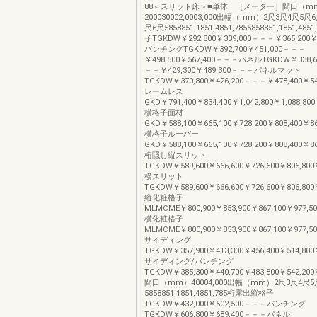
88＜スリット床＞■単体 ［メーター］間口（m
200030002,0003,000出幅（mm）2尺3尺4尺5尺
尺6尺5858851,1851,4851,7855858851,1851,4
子TGKDW￥292,800￥339,000－－－￥365,200
パンチングTGKDW￥392,700￥451,000－－－
￥498,500￥567,400－－－パネルTGKDW￥338,6
－－￥429,300￥489,300－－－パネルマット
TGKDW￥370,800￥426,200－－－￥478,400￥
レームレス
GKD￥791,400￥834,400￥1,042,800￥1,088,800￥
横格子面材
GKD￥588,100￥665,100￥728,200￥808,400￥86
横格子ルーバー
GKD￥588,100￥665,100￥728,200￥808,400￥86
桁隠し縦スリット
TGKDW￥589,600￥666,600￥726,600￥806,800￥
横スリット
TGKDW￥589,600￥666,600￥726,600￥806,800￥
縦化粧格子
MLMCME￥800,900￥853,900￥867,100￥977,500￥
横化粧格子
MLMCME￥800,900￥853,900￥867,100￥977,500￥
サイディング
TGKDW￥357,900￥413,300￥456,400￥514,800￥
サイディング/パンチング
TGKDW￥385,300￥440,700￥483,800￥542,200￥
間口（mm）40004,000出幅（mm）2尺3尺4尺5
5858851,1851,4851,785桁露出縦格子
TGKDW￥432,000￥502,500－－－パンチング
TGKDW￥606,800￥689,400－－－パネル