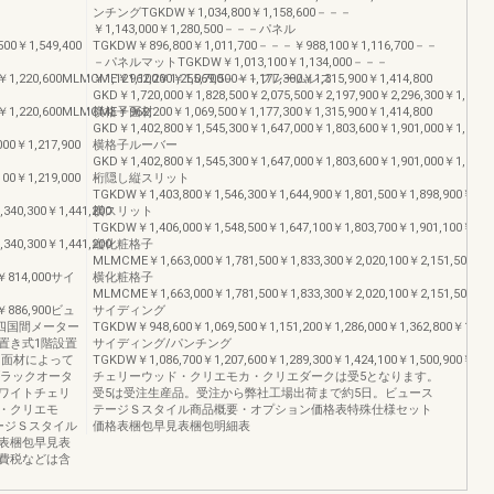
ンチングTGKDW￥1,034,800￥1,158,600－－－
￥1,143,000￥1,280,500－－－パネル
500￥1,549,400
TGKDW￥896,800￥1,011,700－－－￥988,100￥1,116,700－－
－パネルマットTGKDW￥1,013,100￥1,134,000－－－
￥1,220,600MLMCME￥962,200￥1,069,500￥1,177,300￥1,315,900￥1,414,800
￥1,121,100￥1,255,700－－－フレームレス
GKD￥1,720,000￥1,828,500￥2,075,500￥2,197,900￥2,296,300￥1,886,2
￥1,220,600MLMCME￥962,200￥1,069,500￥1,177,300￥1,315,900￥1,414,800
横格子面材
GKD￥1,402,800￥1,545,300￥1,647,000￥1,803,600￥1,901,000￥1,542,
00￥1,217,900
横格子ルーバー
GKD￥1,402,800￥1,545,300￥1,647,000￥1,803,600￥1,901,000￥1,542,
00￥1,219,000
桁隠し縦スリット
TGKDW￥1,403,800￥1,546,300￥1,644,900￥1,801,500￥1,898,900￥1,54
340,300￥1,441,200
横スリット
TGKDW￥1,406,000￥1,548,500￥1,647,100￥1,803,700￥1,901,100￥1,54
340,300￥1,441,200
縦化粧格子
MLMCME￥1,663,000￥1,781,500￥1,833,300￥2,020,100￥2,151,500￥1,8
0￥814,000サイ
横化粧格子
MLMCME￥1,663,000￥1,781,500￥1,833,300￥2,020,100￥2,151,500￥1,8
0￥886,900ビュ
サイディング
四国間メーター
TGKDW￥948,600￥1,069,500￥1,151,200￥1,286,000￥1,362,800￥1,043,
置き式1階設置
サイディング/パンチング
●面材によって
TGKDW￥1,086,700￥1,207,600￥1,289,300￥1,424,100￥1,500,900￥1,20
ブラックオータ
チェリーウッド・クリエモカ・クリエダークは受5となります。
ワイトチェリ
受5は受注生産品。受注から弊社工場出荷まで約5日。ビュース
・クリエモ
テージＳスタイル商品概要・オプション価格表特殊仕様セット
ージＳスタイル
価格表梱包早見表梱包明細表
表梱包早見表
費税などは含