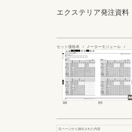
エクステリア発注資料 バ
セット価格表
メーターモジュール
88
89
左ページから抽出された内容