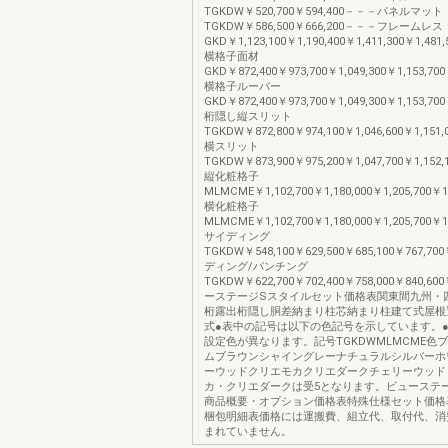
TGKDW￥520,700￥594,400－－－パネルマット
TGKDW￥586,500￥666,200－－－フレームレス
GKD￥1,123,100￥1,190,400￥1,411,300￥1,481,
横格子面材
GKD￥872,400￥973,700￥1,049,300￥1,153,700
横格子ルーバー
GKD￥872,400￥973,700￥1,049,300￥1,153,700
桁隠し縦スリット
TGKDW￥872,800￥974,100￥1,046,600￥1,151,0
横スリット
TGKDW￥873,900￥975,200￥1,047,700￥1,152,1
縦化粧格子
MLMCME￥1,102,700￥1,180,000￥1,205,700￥1,
横化粧格子
MLMCME￥1,102,700￥1,180,000￥1,205,700￥1,
サイディング
TGKDW￥548,100￥629,500￥685,100￥767,70
ディング/パンチング
TGKDW￥622,700￥702,400￥758,000￥840,60
ーステージSスタイルセット価格表関東間九州・
桁露出桁隠し胴差納まり柱芯納まり柱建て式屋根
式●表中の記号は以下の色記号を示しています。
設定色が異なります。記号TGKDWMLMCME色
ムブラウンシャイングレーナチュラルシルバーホ
ーウッドクリエモカクリエダークチェリーウッド
カ・クリエダークは受5となります。ビューステ
商品概要・オプション価格表特殊仕様セット価格
梱包明細表価格には運搬費、組立代、取付代、消
まれていません。