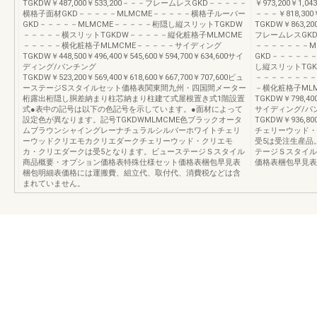
TGKDW￥487,000￥533,200－－－フレームレスGKD－－－－－
￥973,200￥1,0
横格子面材GKD－－－－－MLMCME－－－－－横格子ルーバー
－－－￥818,30
GKD－－－－－MLMCME－－－－－桁隠し縦スリットTGKDW
TGKDW￥863,20
－－－－－横スリットTGKDW－－－－－縦化粧格子MLMCME
フレームレスGK
－－－－－横化粧格子MLMCME－－－－－サイディング
－－－－－－－M
TGKDW￥448,500￥496,400￥545,600￥594,700￥634,600サイ
GKD－－－－－
ディング/パンチング
し縦スリットTG
TGKDW￥523,200￥569,400￥618,600￥667,700￥707,600ビュ
－－－－－－－－
ーステージSスタイルセット価格表関東間九州・四国間メーター
－横化粧格子ML
桁露出桁隠し胴差納まり柱芯納まり柱建て式屋根置き式1階設置
TGKDW￥798,400￥
式●表中の記号は以下の色記号を示しています。●面材によって
サイディング/パ
設定色が異なります。記号TGKDWMLMCME色ブラックオータ
TGKDW￥936,800￥
ムブラウンシャイングレーナチュラルシルバーホワイトチェリ
チェリーウッド・
ーウッドクリエモカクリエダークチェリーウッド・クリエモ
受5は受注生産品
カ・クリエダークは受5となります。ビューステージＳスタイル
テージＳスタイル
商品概要・オプション価格表特殊仕様セット価格表梱包早見表
価格表梱包早見表
梱包明細表価格には運搬費、組立代、取付代、消費税などは含
まれていません。