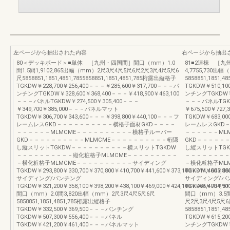
左ページから抽出された内容
右ページから抽出
80＜デッキボード＞■単体 ［九州・四国間］間口（mm）1.0
81■2連棟 ［九
間1.5間1,9102,865出幅（mm）2尺3尺4尺5尺6尺2尺3尺4尺5尺6
4,7755,730
尺5858851,1851,4851,7855858851,1851,4851,785桁露出縦格子
5858851,1851,4
TGKDW￥228,700￥256,400－－－￥285,600￥317,700－－－パ
TGKDW￥510,10
ンチングTGKDW￥328,600￥368,400－－－￥418,900￥463,100
ンチングTGKDW￥70
－－－パネルTGKDW￥274,500￥305,400－－－
－－－パネルTGKDW
￥349,700￥385,000－－－パネルマット
￥675,500￥72
TGKDW￥306,700￥343,600－－－￥398,800￥440,100－－－フ
TGKDW￥683,00
レームレスGKD－－－－－－－－－－横格子面材GKD－－－－
レームレスGKD
－－－－－－MLMCME－－－－－－－－－－横格子ルーバー
－－－－－－ML
GKD－－－－－－－－－－MLMCME－－－－－－－－－－桁隠
GKD－－－－－
し縦スリットTGKDW－－－－－－－－－－横スリットTGKDW
し縦スリットTG
－－－－－－－－－－縦化粧格子MLMCME－－－－－－－－－
－－－－－－－－
－横化粧格子MLMCME－－－－－－－－－－サイディング
－横化粧格子ML
TGKDW￥293,800￥330,700￥370,800￥410,700￥441,600￥373,100￥414,400￥460
TGKDW￥643,800
サイディング/パンチング
サイディング/パ
TGKDW￥321,200￥358,100￥398,200￥438,100￥469,000￥424,100￥465,400￥511
TGKDW￥734,900￥
間口（mm）2.0間3,820出幅（mm）2尺3尺4尺5尺6尺
間口（mm）3.5間4
5858851,1851,4851,785桁露出縦格子
尺2尺3尺4尺5尺6
TGKDW￥332,500￥369,500－－－パンチング
5858851,1851,4
TGKDW￥507,300￥556,400－－－パネル
TGKDW￥615,20
TGKDW￥421,200￥461,400－－－パネルマット
ンチングTGKDW￥8