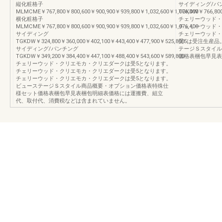
縦化粧格子
サイディング/パ
MLMCME￥767,800￥800,600￥900,900￥939,800￥1,032,600￥1,076,400
TGKDW￥766,800￥
横化粧格子
チェリーウッド・
MLMCME￥767,800￥800,600￥900,900￥939,800￥1,032,600￥1,076,400
チェリーウッド・
サイディング
チェリーウッド・
TGKDW￥324,800￥360,000￥402,100￥443,400￥477,900￥525,800
受5は受注生産品
サイディング/パンチング
テージＳスタイル
TGKDW￥349,200￥384,400￥447,100￥488,400￥543,600￥589,800
価格表梱包早見表
チェリーウッド・クリエモカ・クリエダークは受5となります。
チェリーウッド・クリエモカ・クリエダークは受5となります。
チェリーウッド・クリエモカ・クリエダークは受5となります。
ビューステージＳスタイル商品概要・オプション価格表特殊仕
様セット価格表梱包早見表梱包明細表価格には運搬費、組立
代、取付代、消費税などは含まれていません。