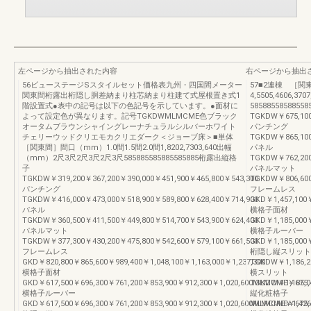
左ページから抽出された内容
右ページから抽出
56ビューステージSスタイルセット価格表九州・四国間メーター
57■2連棟 ［関東
関東間桁露出桁隠し胴差納まり柱芯納まり柱建て式屋根置き式1
4,5505,4606
階設置式●表中の記号は以下の色記号を示しています。●面材に
585885585885
よって設定色が異なります。記号TGKDWMLMCME色ブラック
TGKDW￥675,100
オータムブラウンシャイングレーナチュラルシルバーホワイト
パンチング
チェリーウッドクリエモカクリエダーク＜ジョーブ床＞■単体
TGKDW￥865,100￥
［関東間］間口（mm）1.0間1.5間2.0間1,8202,7303,640出幅
パネル
（mm）2尺3尺2尺3尺2尺3尺585885585885585885桁露出縦格
TGKDW￥762,200￥
子
パネルマット
TGKDW￥319,200￥367,200￥390,000￥451,900￥465,800￥543,300
TGKDW￥806,600￥
パンチング
フレームレス
TGKDW￥416,000￥473,000￥518,900￥589,800￥628,400￥714,900
GKD￥1,457,100￥
パネル
横格子面材
TGKDW￥360,500￥411,500￥449,800￥514,700￥543,900￥624,400
GKD￥1,185,000￥
パネルマット
横格子ルーバー
TGKDW￥377,300￥430,200￥475,800￥542,600￥579,100￥661,500
GKD￥1,185,000￥
フレームレス
桁隠し縦スリット
GKD￥820,800￥865,600￥989,400￥1,048,100￥1,163,000￥1,237,300
TGKDW￥1,186,20
横格子面材
横スリット
GKD￥617,500￥696,300￥761,200￥853,900￥912,300￥1,020,600MLMCME￥675,4
TGKDW￥1,185,00
横格子ルーバー
縦化粧格子
GKD￥617,500￥696,300￥761,200￥853,900￥912,300￥1,020,600MLMCME￥675,4
MLMCME￥1,426,8