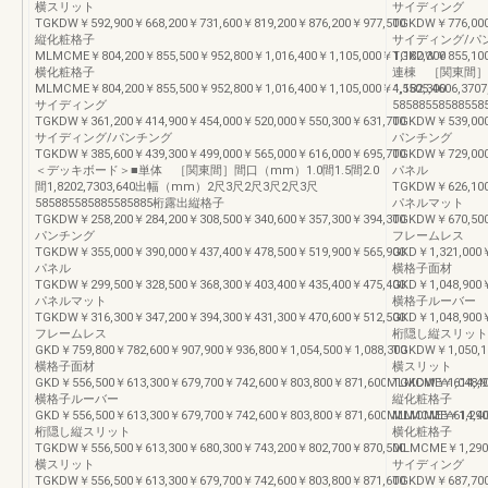
横スリット
サイディング
TGKDW￥592,900￥668,200￥731,600￥819,200￥876,200￥977,500
TGKDW￥776,000￥
縦化粧格子
サイディング/パ
MLMCME￥804,200￥855,500￥952,800￥1,016,400￥1,105,000￥1,182,300
TGKDW￥855,100￥
横化粧格子
連棟 ［関東間］間口
MLMCME￥804,200￥855,500￥952,800￥1,016,400￥1,105,000￥1,182,300
4,5505,4606
サイディング
585885585885
TGKDW￥361,200￥414,900￥454,000￥520,000￥550,300￥631,700
TGKDW￥539,000
サイディング/パンチング
パンチング
TGKDW￥385,600￥439,300￥499,000￥565,000￥616,000￥695,700
TGKDW￥729,000
＜デッキボード＞■単体 ［関東間］間口（mm）1.0間1.5間2.0
パネル
間1,8202,7303,640出幅（mm）2尺3尺2尺3尺2尺3尺
TGKDW￥626,100
585885585885585885桁露出縦格子
パネルマット
TGKDW￥258,200￥284,200￥308,500￥340,600￥357,300￥394,300
TGKDW￥670,500
パンチング
フレームレス
TGKDW￥355,000￥390,000￥437,400￥478,500￥519,900￥565,900
GKD￥1,321,000￥
パネル
横格子面材
TGKDW￥299,500￥328,500￥368,300￥403,400￥435,400￥475,400
GKD￥1,048,900￥
パネルマット
横格子ルーバー
TGKDW￥316,300￥347,200￥394,300￥431,300￥470,600￥512,500
GKD￥1,048,900￥
フレームレス
桁隠し縦スリット
GKD￥759,800￥782,600￥907,900￥936,800￥1,054,500￥1,088,300
TGKDW￥1,050,10
横格子面材
横スリット
GKD￥556,500￥613,300￥679,700￥742,600￥803,800￥871,600MLMCME￥614,40
TGKDW￥1,048,90
横格子ルーバー
縦化粧格子
GKD￥556,500￥613,300￥679,700￥742,600￥803,800￥871,600MLMCME￥614,40
MLMCME￥1,290,7
桁隠し縦スリット
横化粧格子
TGKDW￥556,500￥613,300￥680,300￥743,200￥802,700￥870,500
MLMCME￥1,290,7
横スリット
サイディング
TGKDW￥556,500￥613,300￥679,700￥742,600￥803,800￥871,600
TGKDW￥687,700