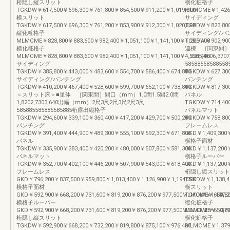
桁隠し縦スリット
横化粧格子
TGKDW￥617,500￥696,300￥761,800￥854,500￥911,200￥1,019,500
MLMCME￥1,426,8
横スリット
サイディング
TGKDW￥617,500￥696,300￥761,200￥853,900￥912,300￥1,020,600
TGKDW￥823,800￥
縦化粧格子
サイディング/パ
MLMCME￥828,800￥883,600￥982,400￥1,051,100￥1,141,100￥1,225,400
TGKDW￥902,900￥
横化粧格子
連棟 ［関東間］間口
MLMCME￥828,800￥883,600￥982,400￥1,051,100￥1,141,100￥1,225,400
4,5505,4606
サイディング
585885585885
TGKDW￥385,800￥443,000￥483,600￥554,700￥586,400￥674,800
TGKDW￥627,300
サイディング/パンチング
パンチング
TGKDW￥410,200￥467,400￥528,600￥599,700￥652,100￥738,800
TGKDW￥817,300￥
＜スリット床＞■単体 ［関東間］間口（mm）1.0間1.5間2.0間
パネル
1,8202,7303,640出幅（mm）2尺3尺2尺3尺2尺3尺
TGKDW￥714,400￥
585885585885585885桁露出縦格子
パネルマット
TGKDW￥294,600￥339,100￥360,400￥417,200￥429,700￥500,200
TGKDW￥758,800￥
パンチング
フレームレス
TGKDW￥391,400￥444,900￥489,300￥555,100￥592,300￥671,800
GKD￥1,409,300￥
パネル
横格子面材
TGKDW￥335,900￥383,400￥420,200￥480,000￥507,800￥581,300
GKD￥1,137,200￥
パネルマット
横格子ルーバー
TGKDW￥352,700￥402,100￥446,200￥507,900￥543,000￥618,400
GKD￥1,137,200￥
フレームレス
桁隠し縦スリット
GKD￥796,200￥837,500￥959,800￥1,013,400￥1,126,900￥1,194,200
TGKDW￥1,138,40
横格子面材
横スリット
GKD￥592,900￥668,200￥731,600￥819,200￥876,200￥977,500MLMCME￥650,800
TGKDW￥1,137,20
横格子ルーバー
縦化粧格子
GKD￥592,900￥668,200￥731,600￥819,200￥876,200￥977,500MLMCME￥650,800
MLMCME￥1,379,0
桁隠し縦スリット
横化粧格子
TGKDW￥592,900￥668,200￥732,200￥819,800￥875,100￥976,400
MLMCME￥1,379,0