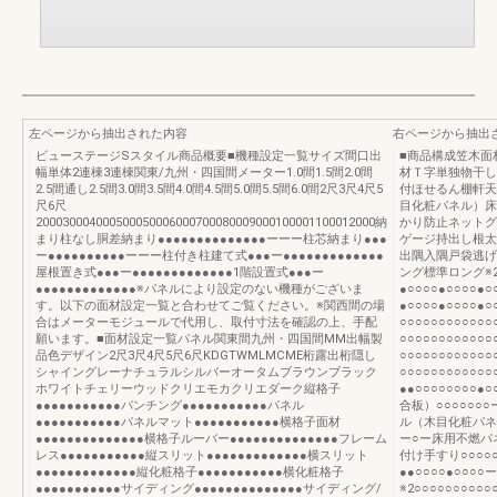
左ページから抽出された内容
右ページから抽出
ビューステージSスタイル商品概要■機種設定一覧サイズ間口出
■商品構成笠木面
幅単体2連棟3連棟関東/九州・四国間メーター1.0間1.5間2.0間
材Ｔ字単独物干し
2.5間通し2.5間3.0間3.5間4.0間4.5間5.0間5.5間6.0間2尺3尺4尺5
付ほせるん棚軒天
尺6尺
目化粧パネル）床
200030004000500050006000700080009000100001100012000納
かり防止ネットグ
まり柱なし胴差納まり●●●●●●●●●●●●●●ーーー柱芯納まり●●●
ゲージ持出し根太
ー●●●●●●●●●●ーーー柱付き柱建て式●●●ー●●●●●●●●●●●●●
出隅入隅戸袋逃げ
屋根置き式●●●ー●●●●●●●●●●●●●1階設置式●●●ー
ング標準ロング※
●●●●●●●●●●●●●※パネルにより設定のない機種がございま
●○○○○●○○○○●
す。以下の面材設定一覧と合わせてご覧ください。※関西間の場
●○○○○●○○○○●
合はメーターモジュールで代用し、取付寸法を確認の上、手配
○○○○○○○○○○○
願います。■面材設定一覧パネル関東間九州・四国間MM出幅製
○○○○○○○○○○
品色デザイン2尺3尺4尺5尺6尺KDGTWMLMCME桁露出桁隠し
○○○○○○○○○○○
シャイングレーナチュラルシルバーオータムブラウンブラック
○○○○○○○○○○
ホワイトチェリーウッドクリエモカクリエダーク縦格子
●●○○○○○○○○
●●●●●●●●●●●パンチング●●●●●●●●●●●パネル
合板）○○○○○○○
●●●●●●●●●●●パネルマット●●●●●●●●●●●横格子面材
ル（木目化粧パネル）
●●●●●●●●●●●●●●横格子ルーバー●●●●●●●●●●●●●●フレーム
ー○ー床用不燃パネル
レス●●●●●●●●●●●縦スリット●●●●●●●●●●●●●横スリット
付け手すり○○○○○
●●●●●●●●●●●●●縦化粧格子●●●●●●●●●●●横化粧格子
●●○○○○●○○○
●●●●●●●●●●●サイディング●●●●●●●●●●●●●●サイディング/
※2○○○○○○○○○