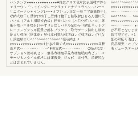
パンチング●●●●●●●●●●●●●●■推奨クリエ色対比表面材本体チ
○○○○○○○○○○
ェリーウッドシャイングレークリエモカナチュラルシルバーク
○○○○○○○○○○
リエダークシャイングレー■オプション設定一覧Ｔ字単独物干し
○○○○○○○○○○
収納式物干し壁付け物干し壁付け物干し柱取付ほせるん棚軒天
○○○○○○○ーー
パネル（アルミ樹脂複合板）軒天パネル（木目化粧パネル）床
○○○○○○○○○○
用不燃パネル後付け手すり目隠しパネル足掛かり防止ネットグ
○○○○○○○○○○
レーチングデッキ雨受け部材ブラケット取付ゲージ持出し根太
は不可となります
納まり横樋（躯体側）屋根取付部品標準ロング標準ロング柱な
応可能です。※2
し胴差納まり○○○○○○○○○○○○○○○柱芯納まり
別の対応可否は、
○○○○○○○○○○○○○○○柱付き柱建て式○○○○○○○○○○○○○○○屋根
商品概要・オプシ
置き式○○○○○○○○○○○○○1F設置式○○○○○○○○○○○○2商品概要・
表ビューステージ
オプション価格表セット価格表梱包早見表梱包明細表ビュース
テージＳスタイル価格には運搬費、組立代、取付代、消費税な
どは含まれていません。