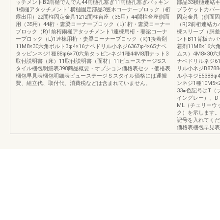
ッチメントB2雨樋でんでん44雨樋孔塞ぎ11雨樋孔塞ぎパッキン
部品33横樋連結
1横樋アタッチメント1横樋固定部品3笠木コーナーブロック（桁
ブラケットカバー
露出用）22間柱固定金具1212間柱台座（35用）44間柱台座側面
固定金具（側面固
用（35用）44桁・妻梁コーナーブロック（L)1桁・妻梁コーナー
（R)2前桁連結
ブロック（R)1前桁雨樋アタッチメント1連棟用桁・妻梁コーナ
棟スリーブ（胴差
ーブロック（L)1連棟用桁・妻梁コーナーブロック（R)1接着剤
ントB11背板カバ
11M8×30六角ボルト3φ4×16ナベドリル小ネジ6367φ4×65ナベ
着剤11M8×16
タッピンネジ1種88φ6×70六角タッピンネジ1種44M8用ナット3
ムス）4M8×30六
取付説明書（床）11取付説明書（面材）11ビューステージSス
ナベドリルネジ619
タイル梱包明細表398商品概要・オプション価格表セット価格表
リル小ネジB8788
梱包早見表梱包明細表ビューステージＳスタイル価格には運搬
ル小ネジE5388φ
費、組立代、取付代、消費税などは含まれていません。
ンネジ1種10M5
33●色記号はT
イングレー）、D
ML（チェリーウ
ク）を示します。
記号を入れてくだ
価格表梱包早見表