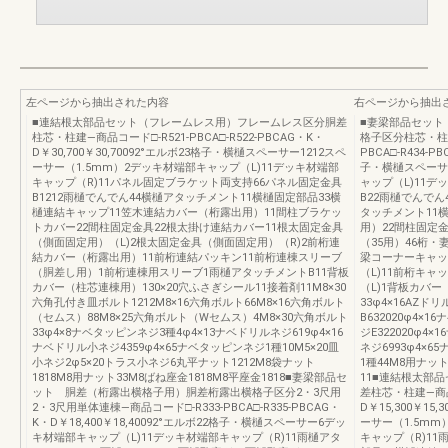
左ページから抽出された内容
右ページから抽出
■連結根太部品セット（フレームレス用）フレームレス区分胴差
■妻梁部品セット
柱芯・柱建―商品コード□-R521-PBCA□-R522-PBCAG・K・
格子区分柱芯・柱建
D￥30,700￥30,70092°エルボ23格子・横樋スペーサー1212スペ
PBCA□-R434-P
ーサー（1.5mm）2デッキ材端部キャップ（L)11デッキ材端部
子・横樋スペーサ
キャップ（R)11パネル固定ブラケット両支持66パネル固定金具
ャップ（L)11デ
B1212雨樋でんでん44横樋アタッチメント11横樋固定部品33横
B22雨樋でんでん
樋連結キャップ11笠木連結カバー（桁露出用）11間柱ブラケッ
タッチメント11
トカバー22間柱固定金具22根太掛け連結カバー11根太固定金具
用）22間柱固定金
（側面固定用）（L)2根太固定金具（側面固定用）（R)2前桁連
（35用）46桁・
結カバー（桁露出用）11前桁連結パッキン11前桁連棟スリーブ
梁コーナーキャッ
（胴差し用）1前桁連棟用スリーブ1雨樋アタッチメントB11背板
（L)11前桁キャ
カバー（柱芯連棟用）130×20穴ふさぎシール11接着剤11M8×30
（L)1背板カバー
六角孔付き皿ボルト1212M8×16六角ボルト66M8×16六角ボルト
33φ4×16AZド
（セムス）88M8×25六角ボルト（Wセムス）4M8×30六角ボルト
B632020φ4×
33φ4×8ナベタッピンネジ3種4φ4×13ナベドリルネジ619φ4×16
ジE322020φ4
ナベドリル小ネジ4359φ4×65ナベタッピンネジ1種10M5×20皿
ネジ6993φ4×
小ネジ2φ5×20トラス小ネジ6丸平ナット1212M8袋ナット
1種44M8用ナッ
1818M8用ナット33M8ばね座金1818M8平座金1818■妻梁部品セ
11■連結根太部
ット 胴差（桁露出横格子用）胴差桁露出横格子区分2・3尺用
差柱芯・柱建―商品コー
2・3尺用単体連棟―商品コード□-R333-PBCA□-R335-PBCAG・
D￥15,300￥1
K・D￥18,400￥18,40092°エルボ22格子・横樋スペーサー6デッ
ーサー（1.5mm
キ材端部キャップ（L)11デッキ材端部キャップ（R)11雨樋アタ
キャップ（R)11