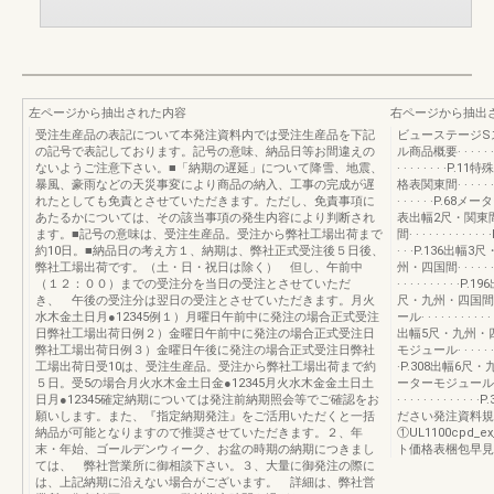
左ページから抽出された内容
右ページから抽出
受注生産品の表記について本発注資料内では受注生産品を下記
ビューステージS
の記号で表記しております。記号の意味、納品日等お間違えの
ル商品概要· · · · · · · 
ないようご注意下さい。■「納期の遅延」について降雪、地震、
· · · · · · · ·P.1
暴風、豪雨などの天災事変により商品の納入、工事の完成が遅
格表関東間· · · · · · · ·
れたとしても免責とさせていただきます。ただし、免責事項に
· · · · · ·P.68メー
あたるかについては、その該当事項の発生内容により判断され
表出幅2尺・関東間· · ·
ます。■記号の意味は、受注生産品。受注から弊社工場出荷まで
間· · · · · · · · 
約10日。■納品日の考え方１、納期は、弊社正式受注後５日後、
· · ·P.136出幅3尺・関東
弊社工場出荷です。（土・日・祝日は除く） 但し、午前中
州・四国間· · · · ·
（１２：００）までの受注分を当日の受注とさせていただ
· · · · · · · · · ·
き、 午後の受注分は翌日の受注とさせていただきます。月火
尺・九州・四国間· · ·
水木金土日月●12345例１）月曜日午前中に発注の場合正式受注
ール· · · · · · · · · 
日弊社工場出荷日例２）金曜日午前中に発注の場合正式受注日
出幅5尺・九州・四国間· ·
弊社工場出荷日例３）金曜日午後に発注の場合正式受注日弊社
モジュール· · · · · · ·
工場出荷日受10は、受注生産品。受注から弊社工場出荷まで約
·P.308出幅6尺・九州・四
５日。受5の場合月火水木金土日金●12345月火水木金金土日土
ーターモジュール· · · 
日月●12345確定納期については発注前納期照会等でご確認をお
· · · · · · · 
願いします。また、『指定納期発注』をご活用いただくと一括
ださい発注資料規
納品が可能となりますので推奨させていただきます。２、年
①UL1100cpd
末・年始、ゴールデンウィーク、お盆の時期の納期につきまし
ト価格表梱包早見
ては、 弊社営業所に御相談下さい。３、大量に御発注の際に
は、上記納期に沿えない場合がございます。 詳細は、弊社営