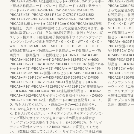
PBCA2K-K282-PBCA2連結根太セット■-G306-PBCA1デッキボー
PBCA2Z-K792-
ド部材名称商品コード（グレー）商品コード（木目）数デッキ
PBCA■-G30
ボードZ-K771-PBCAZ-K871-PBCA1Z-K772-PBCAZ-K872-
よって設定色が異
PBCA1Z-K781-PBCAZ-K881-PBCA1Z-K782-PBCAZ-K882-
材設定表をご参照
PBCA1Z-K791-PBCAZ-K891-PBCA2Z-K792-PBCAZ-K892-
横化粧格子サイデ
PBCA2連結根太セット■-G306-PBCA■-G306-PBCA1■面材系部
T・G・K・D・W
材桁隠し 九州・四国間※面材によって設定色が異なります。各
MET・G・K・
面材の設定については、P.2の面材設定表をご参照ください。縦
ード数商品コード
スリット横スリット縦化粧格子横化粧格子サイディングサイデ
柱セット■-H603-PB
ィング／パンチング面材設定色T・G・K・D・WT・G・K・D・
PBCA1■-H622-PB
WML・MC・MEML・MC・MET・G・K・D・WT・G・K・D・
PBCA1前面パネルセ
W部材名商品コード数商品コード数商品コード数商品コード数
M439-PBCA1Z
商品コード数商品コード数間柱セット■-H602-PBCA1■-H401-
■-P405-PBCA1■-
PBCA1■-H603-PBCA1■-H412-PBCA1■-H612-PBCA1■-H602-
P505-PBCA1Z-P
PBCA1■-H622-PBCA1■-H622-PBCA1■-H802-PBCA1前面パネル
部品セット■-R162
セット■-M431-PBCA1■-M931-PBCA4■-M432-PBCA1■-M439-
R464-PBCA1■-
PBCA1Z-M532-PBCA2側面パネルセット■-P405-PBCA1■-P405-
PBCA1■-R56
PBCA1■-P433-PBCA1■-P433-PBCA1Z-P505-PBCA1Z-P505-
PBCA2Z-R65
PBCA1Z-P533-PBCA1Z-P533-PBCA1長さ部品セット■-R161-
ムブラウンシャイ
PBCA1■-R161-PBCA1■-R162-PBCA1■-R162-PBCA1妻梁部品セ
ーウッドクリエモ
ット■-R464-PBCA1■-R464-PBCA1連結根太部品セット■-R562-
カ・クリエダーク
PBCA1■-R562-PBCA1サイディング金具取付ネジセットZ-R650-
ら弊社工場出荷ま
PBCA2Z-R650-PBCA2注・商品コードの■には色記号T、G、K、
要・オプション価
D、Wを入れてください。・商品コードの■■には色記号ML、
九州・四国間メー
MC、MEを入れてください。・商品コードの□には色記号G、
K、Dを入れてください。・サイディングとサイディング／パン
チング面材でサイディングを直にネジ止め固定する場合は、
「サイディング金具取付ネジセット：Z-R650-PBCA」を「サイ
ディング取付ネジセット：Z-R640-PBCA」に変更してくださ
い。（数量は×2にしてください）・サイディングパネルは別途