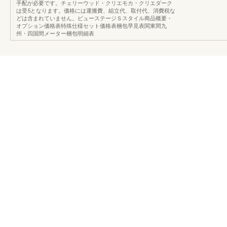
手配が必要です。チェリーウッド・クリエモカ・クリエダーク
は受5となります。価格には運搬費、組立代、取付代、消費税な
どは含まれていません。ビューステージＳスタイル商品概要・
オプション価格表特殊仕様セット価格表梱包早見表関東間九
州・四国間メーター梱包明細表