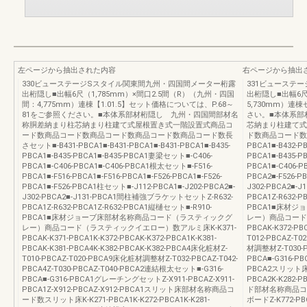
左ページから抽出された内容
右ページから抽出
330ビューステージSスタイル関東間九州・四国間メーター桁露
331ビューステ
出桁隠し■出幅6尺（1,785mm）×間口2.5間（R）（九州・四国
出桁隠し■出幅6尺
間：4,775mm）連棟【1.01.5】セット価格については、P.68～
5,730mm）連
81をご参照ください。■本体系部材桁隠し 九州・四国間部材名
さい。■本体系部
称胴差納まり柱芯納まり柱建て式屋根置き式一階設置式商品コ
芯納まり柱建て式
ード数商品コード数商品コード数商品コード数商品コード数長
ド数商品コード数
さセット■-B431-PBCA1■-B431-PBCA1■-B431-PBCA1■-B435-
PBCA1■-B432-PB
PBCA1■-B435-PBCA1■-B435-PBCA1妻梁セット■-C406-
PBCA1■-B435-
PBCA1■-C406-PBCA1■-C406-PBCA1根太セット■-F516-
PBCA1■-C406-P
PBCA1■-F516-PBCA1■-F516-PBCA1■-F526-PBCA1■-F526-
PBCA2■-F526-P
PBCA1■-F526-PBCA1柱セット■-J112-PBCA1■-J202-PBCA2■-
J302-PBCA2■
J302-PBCA2■-J131-PBCA1間柱補強ブラケットセットZ-R632-
PBCA1Z-R632-P
PBCA1Z-R632-PBCA1Z-R632-PBCA1縦樋セット■-R910-
PBCA1■床材
PBCA1■床材ジョーブ床部材名称商品コード（ラスティックグ
レー）商品コード
レー）商品コード（ラスティックイエロー）数アルミ床K-K371-
PBCAK-K372-PB
PBCAK-K371-PBCA1K-K372-PBCAK-K372-PBCA1K-K381-
T012-PBCAZ-T0
PBCAK-K381-PBCA4K-K382-PBCAK-K382-PBCA4床化粧材Z-
材調整材Z-T030-
T010-PBCAZ-T020-PBCA9床化粧材調整材Z-T032-PBCAZ-T042-
PBCA■-G316-P
PBCA4Z-T030-PBCAZ-T040-PBCA2連結根太セット■-G316-
PBCA2スリット
PBCA■-G316-PBCA1グレーチングセットZ-X911-PBCAZ-X911-
PBCA2K-K282
PBCA1Z-X912-PBCAZ-X912-PBCA1スリット床部材名称商品コ
ド部材名称商品コ
ード数スリット床K-K271-PBCA1K-K272-PBCA1K-K281-
ボードZ-K772-PBC