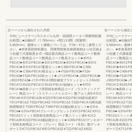
左ページから抽出された内容
右ページから抽出
318ビューステージSスタイル九州・四国間メーター関東間桁露
319ビューステ
出桁隠し■出幅6尺（1,785mm）×間口3.0間（関東間：
出桁隠し■出幅6尺
5,460mm）連棟セット価格については、P.54～67をご参照くだ
5,460mm）連
さい。■本体系部材桁露出 関東間部材名称胴差納まり柱芯納ま
さい。■本体系部
り柱建て式屋根置き式一階設置式商品コード数商品コード数商
り柱建て式屋根置
品コード数商品コード数商品コード数長さセット■-B312-
品コード数商品コー
PBCA1■-B312-PBCA1■-B312-PBCA1■-B315-PBCA1■-B315-
PBCA1■-B412-PB
PBCA1■-B315-PBCA1妻梁セット■-C306-PBCA1■-C306-
PBCA1■-B415-
PBCA1■-C306-PBCA1根太セット■-F526-PBCA2■-F526-
PBCA1■-C406-P
PBCA2■-F526-PBCA2柱セット■-J112-PBCA1■-J202-PBCA2■-
PBCA2■-F526-P
J302-PBCA2■-J131-PBCA1間柱補強ブラケットセットZ-R632-
J302-PBCA2■
PBCA1Z-R632-PBCA1Z-R632-PBCA1縦樋セット■-R910-
PBCA1Z-R632-P
PBCA1■床材ジョーブ床部材名称商品コード（ラスティックグ
PBCA1■床材
レー）商品コード（ラスティックイエロー）数アルミ床K-K312-
レー）商品コード
PBCAK-K312-PBCA2K-K322-PBCAK-K322-PBCA8床化粧材Z-
PBCAK-K312-PB
T012-PBCAZ-T022-PBCA4Z-T010-PBCAZ-T020-PBCA10床化粧
T012-PBCAZ-T0
材調整材Z-T030-PBCAZ-T040-PBCA2連結根太セット■-G316-
材調整材Z-T030-
PBCA■-G316-PBCA1グレーチングセットZ-X912-PBCAZ-X912-
PBCA■-G316-P
PBCA2スリット床部材名称商品コード数スリット床K-K212-
PBCA2スリット
PBCA2K-K222-PBCA4連結根太セット■-G306-PBCA1デッキボー
PBCA2K-K222
ド部材名称商品コード（グレー）商品コード（木目）数デッキ
ド部材名称商品コ
ボードZ-K712-PBCAZ-K812-PBCA2Z-K722-PBCAZ-K822-
ボードZ-K712-PBC