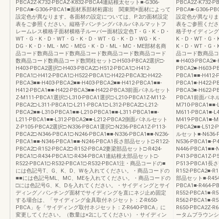
PBCA2Z-K732-PBCAZ-K832-PBCA4連結根太セット■-G306-
PBCA2Z-K732-
PBCA■-G306-PBCA1■面材系部材桁露出 関東間※面材によって
PBCA■-G30
設定色が異なります。各面材の設定については、P.2の面材設定
設定色が異なりま
表をご参照ください。縦格子パンチングパネルパネルマットフ
表をご参照くださ
レームレス横格子面材横格子ルーバー面材設定色T・G・K・D・
格子サイディング
WT・G・K・D・WT・G・K・D・WT・G・K・D・WG・K・
K・D・WT・G・
DG・K・D・ML・MC・MEG・K・D・ML・MC・ME部材名商
K・D・WT・G
品コード数商品コード数商品コード数商品コード数商品コード
品コード数商品コ
数商品コード数商品コード数間柱セット□-H503-PBCA2選択□-
■-H403-PBCA2■-
H403-PBCA2選択□-H403-PBCA2□-H512-PBCA1□-H412-
PBCA2■-H603-PB
PBCA1□-H412-PBCA1□-H522-PBCA1□-H422-PBCA3□-H422-
PBCA1■■-H412-P
PBCA3■■-H403-PBCA2■■-H403-PBCA2■■-H412-PBCA1■■-
PBCA1■-H422-PB
H412-PBCA1■■-H422-PBCA3■■-H422-PBCA3前面パネルセット
PBCA3■-H622-PB
Z-M111-PBCA1選択□-L310-PBCA1選択□-L210-PBCA1Z-M112-
PBCA1前面パネルセッ
PBCA2□-L311-PBCA1□-L211-PBCA1□-L312-PBCA2□-L212-
M710-PBCA1■■-
PBCA2■■-L310-PBCA1■■-L210-PBCA1■■-L311-PBCA1■■-
M611-PBCA1■-L4
L211-PBCA1■■-L312-PBCA2■■-L212-PBCA2側面パネルセット
M419-PBCA1■-M
Z-P105-PBCA2選択□-N336-PBCA1選択□-N236-PBCA1Z-P113-
PBCA2■■-L512
PBCA2□-N346-PBCA1□-N246-PBCA1■■-N336-PBCA1■■-N236-
ルセット■-N636-PB
PBCA1■■-N346-PBCA1■■-N246-PBCA1長さ部品セット□-R122-
N536-PBCA1■-P4
PBCA2□-R152-PBCA2□-R152-PBCA2妻梁部品セット□-R424-
N446-PBCA1■■-N
PBCA1□-R434-PBCA1□-R434-PBCA1連結根太部品セット□-
P413-PBCA1Z-P5
R522-PBCA1□-R532-PBCA1□-R532-PBCA1注・商品コードの■
P513-PBCA1長さ
には色記号T、G、K、D、Wを入れてください。・商品コードの
R152-PBCA2■-R
■■には色記号ML、MC、MEを入れてください。・商品コードの
部品セット■-R454-P
□には色記号G、K、Dを入れてください。・サイディングとサイ
PBCA1■-R464-
ディング／パンチング面材でサイディングを直にネジ止め固定
R552-PBCA1■-R5
する場合は、「サイディング金具取付ネジセット：Z-R650-
R562-PBCA1
PBCA」を「サイディング取付ネジセット：Z-R640-PBCA」に
R650-PBCA2Z
変更してください。（数量は×2にしてください）・サイディン
ータムブラウンシ