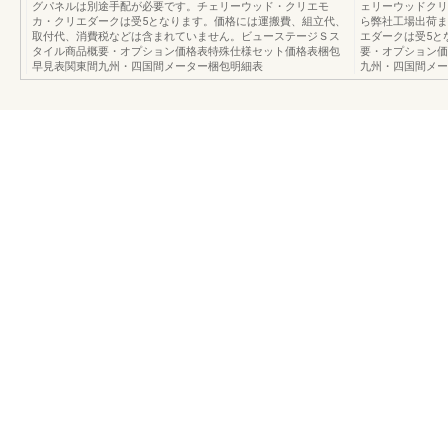
グパネルは別途手配が必要です。チェリーウッド・クリエモ
ェリーウッドクリ
カ・クリエダークは受5となります。価格には運搬費、組立代、
ら弊社工場出荷ま
取付代、消費税などは含まれていません。ビューステージＳス
エダークは受5と
タイル商品概要・オプション価格表特殊仕様セット価格表梱包
要・オプション価
早見表関東間九州・四国間メーター梱包明細表
九州・四国間メー