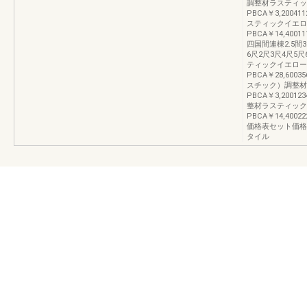
調整材ラスティック
PBCA￥3,200
スティックイエロー1
PBCA￥14,400
四国間連棟2.5間3.
6尺2尺3尺4尺5
ティックイエロー10
PBCA￥28,6003
スチック）調整材ラ
PBCA￥3,2001
整材ラスティックイ
PBCA￥14,400
価格表セット価格
タイル