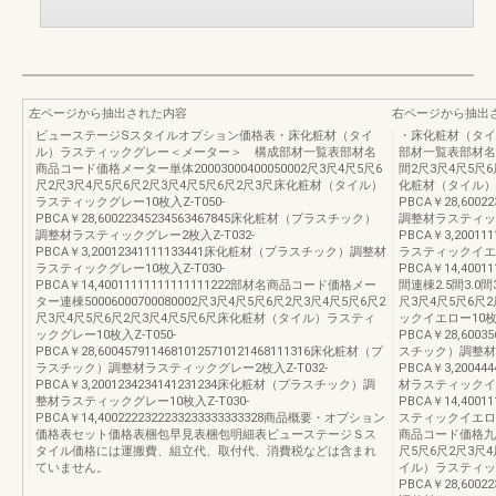
左ページから抽出された内容
右ページから抽出
ビューステージSスタイルオプション価格表・床化粧材（タイ
・床化粧材（タイ
ル）ラスティックグレー＜メーター＞ 構成部材一覧表部材名
部材一覧表部材名商
商品コード価格メーター単体20003000400050002尺3尺4尺5尺6
間2尺3尺4尺5尺6
尺2尺3尺4尺5尺6尺2尺3尺4尺5尺6尺2尺3尺床化粧材（タイル）
化粧材（タイル）ラ
ラスティックグレー10枚入Z-T050-
PBCA￥28,600
PBCA￥28,60022345234563467845床化粧材（プラスチック）
調整材ラスティック
調整材ラスティックグレー2枚入Z-T032-
PBCA￥3,200
PBCA￥3,20012341111133441床化粧材（プラスチック）調整材
ラスティックイエロー
ラスティックグレー10枚入Z-T030-
PBCA￥14,400
PBCA￥14,40011111111111111222部材名商品コード価格メー
間連棟2.5間3.0間
ター連棟50006000700080002尺3尺4尺5尺6尺2尺3尺4尺5尺6尺2
尺3尺4尺5尺6尺
尺3尺4尺5尺6尺2尺3尺4尺5尺6尺床化粧材（タイル）ラスティ
ックイエロー10枚入
ックグレー10枚入Z-T050-
PBCA￥28,6003
PBCA￥28,60045791146810125710121468111316床化粧材（プ
スチック）調整材ラ
ラスチック）調整材ラスティックグレー2枚入Z-T032-
PBCA￥3,2004
PBCA￥3,2001234234141231234床化粧材（プラスチック）調
材ラスティックイエロ
整材ラスティックグレー10枚入Z-T030-
PBCA￥14,400
PBCA￥14,4002222322233233333333328商品概要・オプション
スティックイエロ
価格表セット価格表梱包早見表梱包明細表ビューステージＳス
商品コード価格九州・
タイル価格には運搬費、組立代、取付代、消費税などは含まれ
尺5尺6尺2尺3尺
ていません。
イル）ラスティック
PBCA￥28,600