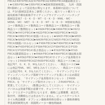
PBCAZ-K873-PBCA2Z-K793-PBCAZ-K893-PBCA4連結根太セッ
ト■-G305-PBCA■-G305-PBCA1■面材系部材桁隠し 九州・四国
間※面材によって設定色が異なります。各面材の設定について
は、P.2の面材設定表をご参照ください。縦スリット横スリット
縦化粧格子横化粧格子サイディングサイディング／パンチング
面材設定色T・G・K・D・WT・G・K・D・WML・MC・
MEML・MC・MET・G・K・D・WT・G・K・D・W部材名商品
コード数商品コード数商品コード数商品コード数商品コード数
商品コード数間柱セット■-H604-PBCA2■-H404-PBCA1■-H612-
PBCA1■-H412-PBCA1■-H622-PBCA1■-H602-PBCA1■-H622-
PBCA1■-H802-PBCA1前面パネルセット■-M431-PBCA2■-M931-
PBCA7■-M432-PBCA2■-M439-PBCA1Z-M531-PBCA1Z-M532-
PBCA3側面パネルセット■-P404-PBCA1■-P404-PBCA1■-P433-
PBCA1■-P433-PBCA1Z-P504-PBCA1Z-P504-PBCA1Z-P533-
PBCA1Z-P533-PBCA1長さ部品セット■-R163-PBCA2■-R163-
PBCA2妻梁部品セット■-R464-PBCA1■-R464-PBCA1連結根太部
品セット■-R562-PBCA1■-R562-PBCA1サイディング金具取付ネ
ジセットZ-R650-PBCA2Z-R650-PBCA2注・商品コードの■には
色記号T、G、K、D、Wを入れてください。・商品コードの■■
には色記号ML、MC、MEを入れてください。・商品コードの□
には色記号G、K、Dを入れてください。・サイディングとサイ
ディング／パンチング面材でサイディングを直にネジ止め固定
する場合は、「サイディング金具取付ネジセット：Z-R650-
PBCA」を「サイディング取付ネジセット：Z-R640-PBCA」に
変更してください。（数量は×2にしてください）・サイディン
グパネルは別途手配が必要です。チェリーウッド・クリエモ
カ・クリエダークは受5となります。価格には運搬費、組立代、
取付代、消費税などは含まれていません。ビューステージＳス
タイル商品概要・オプション価格表特殊仕様セット価格表梱包
早見表関東間九州・四国間メーター梱包明細表