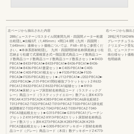
左ページから抽出された内容
右ページから抽出
288ビューステージSスタイル関東間九州・四国間メーター桁露
289記号TGKD
出桁隠し■出幅5尺（1,485mm）×間口4.0間（九州・四国間：
グレーナチュラル
7,640mm）連棟セット価格については、P.68～81をご参照くだ
クリエダーク受5
さい。■本体系部材桁隠し 九州・四国間部材名称胴差納まり柱
日。ビューステー
芯納まり柱建て式屋根置き式一階設置式商品コード数商品コー
殊仕様セット価格
ド数商品コード数商品コード数商品コード数長さセット■-B433-
包明細表
PBCA1■-B433-PBCA1■-B433-PBCA1■-B436-PBCA1■-B436-
PBCA1■-B436-PBCA1妻梁セット■-C405-PBCA1■-C405-
PBCA1■-C405-PBCA1根太セット■-F535-PBCA2■-F535-
PBCA2■-F535-PBCA2柱セット■-J112-PBCA1■-J202-PBCA2■-
J302-PBCA2■-J131-PBCA1間柱補強ブラケットセットZ-R632-
PBCA1Z-R632-PBCA1Z-R632-PBCA1縦樋セット■-R910-
PBCA1■床材ジョーブ床部材名称商品コード（ラスティックグ
レー）商品コード（ラスティックイエロー）数アルミ床K-K373-
PBCAK-K373-PBCA2K-K383-PBCAK-K383-PBCA6床化粧材Z-
T012-PBCAZ-T022-PBCA4Z-T010-PBCAZ-T020-PBCA12床化粧
材調整材Z-T032-PBCAZ-T042-PBCA4Z-T030-PBCAZ-T040-
PBCA3連結根太セット■-G315-PBCA■-G315-PBCA1グレーチン
グセットZ-X913-PBCAZ-X913-PBCA2スリット床部材名称商品
コード数スリット床K-K273-PBCA2K-K283-PBCA2K-K293-
PBCA2連結根太セット■-G305-PBCA1デッキボード部材名称商
品コード（グレー）商品コード（木目）数デッキボードZ-K773-