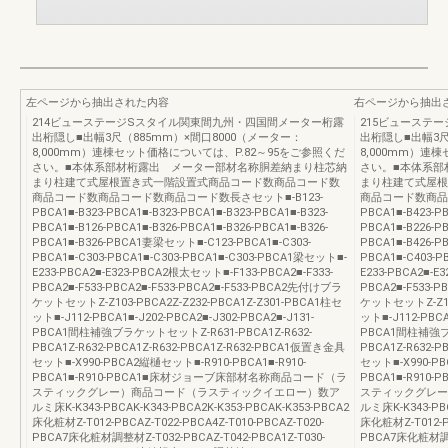
左ページから抽出された内容
右ページから抽出
214ビューステージSスタイル関東間九州・四国間メーター桁露
215ビューステ
出桁隠し■出幅3尺（885mm）×間口8000（メーター：
出桁隠し■出幅3尺
8,000mm）連棟セット価格については、P.82～95をご参照くだ
8,000mm）連
さい。■本体系部材桁露出 メーター部材名称胴差納まり柱芯納
さい。■本体系部
まり柱建て式屋根置き式一階設置式商品コード数商品コード数
まり柱建て式屋根
商品コード数商品コード数商品コード数長さセット■-B123-
商品コード数商品コ
PBCA1■-B323-PBCA1■-B323-PBCA1■-B323-PBCA1■-B323-
PBCA1■-B423-PB
PBCA1■-B126-PBCA1■-B326-PBCA1■-B326-PBCA1■-B326-
PBCA1■-B226-PB
PBCA1■-B326-PBCA1妻梁セット■-C123-PBCA1■-C303-
PBCA1■-B426-
PBCA1■-C303-PBCA1■-C303-PBCA1■-C303-PBCA1梁セット■-
PBCA1■-C403-P
E233-PBCA2■-E323-PBCA2根太セット■-F133-PBCA2■-F333-
E233-PBCA2■-E
PBCA2■-F533-PBCA2■-F533-PBCA2■-F533-PBCA2先付けブラ
PBCA2■-F533-P
ケットセットZ-Z103-PBCA2Z-Z232-PBCA1Z-Z301-PBCA1柱セ
ケットセットZ-Z103
ット■-J112-PBCA1■-J202-PBCA2■-J302-PBCA2■-J131-
ット■-J112-PBCA1
PBCA1間柱補強ブラケットセットZ-R631-PBCA1Z-R632-
PBCA1間柱補強ブラ
PBCA1Z-R632-PBCA1Z-R632-PBCA1Z-R632-PBCA1仮置き金具
PBCA1Z-R632-
セット■-X990-PBCA2縦樋セット■-R910-PBCA1■-R910-
セット■-X990-PB
PBCA1■-R910-PBCA1■床材ジョーブ床部材名称商品コード（ラ
PBCA1■-R91
スティックグレー）商品コード（ラスティックイエロー）数ア
スティックグレー
ルミ床K-K343-PBCAK-K343-PBCA2K-K353-PBCAK-K353-PBCA2
ルミ床K-K343-PBC
床化粧材Z-T012-PBCAZ-T022-PBCA4Z-T010-PBCAZ-T020-
床化粧材Z-T012-PB
PBCA7床化粧材調整材Z-T032-PBCAZ-T042-PBCA1Z-T030-
PBCA7床化粧材調整材