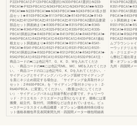
P223-PBCA1Z-P123-PBCA2選択□-N333-PBCA1選択□-N233-
R163-PBCA2
PBCA1■-P923-PBCA1□-N343-PBCA1□-N243-PBCA1■■-N333-
R351-PBCA1■-R3
PBCA1■■-N233-PBCA1■■-N343-PBCA1■■-N243-PBCA1長さ部
R361-PBCA1胴差以
品セット■-R103-PBCA2■-R113-PBCA2■-R143-PBCA2■-R143-
PBCA1■-R453-
PBCA2□-R123-PBCA2□-R153-PBCA2□-R153-PBCA2選択品妻梁
ット胴差納まり■-R55
部品セット胴差納まり■-R305-PBCA1■-R315-PBCA1■-R345-
R551-PBCA1■-R
PBCA1■-R345-PBCA1□-R325-PBCA1□-R335-PBCA1□-R335-
PBCA1■-R552-PB
PBCA1胴差以外■-R403-PBCA1■-R413-PBCA1■-R443-PBCA1■-
PBCA1■-R56
R443-PBCA1□-R423-PBCA1□-R433-PBCA1□-R433-PBCA1連結
PBCA2Z-R65
根太セット胴差納まり■-R501-PBCA1■-R511-PBCA1■-R541-
ムブラウンシャイ
PBCA1■-R541-PBCA1□-R521-PBCA1□-R531-PBCA1□-R531-
ーウッドクリエモ
PBCA1胴差以外■-R502-PBCA1■-R512-PBCA1■-R542-PBCA1■-
カ・クリエダーク
R542-PBCA1□-R522-PBCA1□-R532-PBCA1□-R532-PBCA1注・
ら弊社工場出荷ま
商品コードの■には色記号T、G、K、D、Wを入れてくださ
要・オプション価
い。・商品コードの■■には色記号ML、MC、MEを入れてくださ
九州・四国間メー
い。・商品コードの□には色記号G、K、Dを入れてください。・
サイディングとサイディング／パンチング面材でサイディング
を直にネジ止め固定する場合は、「サイディング金具取付ネジ
セット：Z-R650-PBCA」を「サイディング取付ネジセット：Z-
R640-PBCA」に変更してください。（数量は×2にしてくださ
い）・サイディングパネルは別途手配が必要です。チェリーウ
ッド・クリエモカ・クリエダークは受5となります。価格には運
搬費、組立代、取付代、消費税などは含まれていません。ビュ
ーステージＳスタイル商品概要・オプション価格表特殊仕様セ
ット価格表梱包早見表関東間九州・四国間メーター梱包明細表