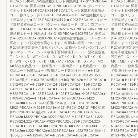
PBCAZ-T040-PBCA3連結根太セット胴差納まり■-G113-PBCA■-
PBCAZ-T040-
G113-PBCA1胴差以外■-G213-PBCA■-G213-PBCA1グレーチン
G113-PBCA1胴差
グセットZ-X913-PBCAZ-X913-PBCA2スリット床部材名称商品
グセットZ-X913
コード数スリット床K-K243-PBCA2K-K263-PBCA2連結根太セッ
コード数スリット床K
ト胴差納まり■-G103-PBCA1胴差以外■-G203-PBCA1デッキボー
ト胴差納まり■-G1
ド部材名称商品コード（グレー）商品コード（木目）数デッキ
ド部材名称商品コ
ボードZ-K743-PBCAZ-K843-PBCA2Z-K763-PBCAZ-K863-PBCA2
ボードZ-K743-PBC
連結根太セット胴差納まり■-G103-PBCA■-G103-PBCA1胴差以
連結根太セット胴差納
外■-G203-PBCA■-G203-PBCA1■面材系部材桁露出 メーター※
外■-G203-PBC
面材によって設定色が異なります。各面材の設定については、
面材によって設定
P.2の面材設定表をご参照ください。縦格子パンチングパネルパ
P.2の面材設定
ネルマットフレームレス横格子面材横格子ルーバー面材設定色
粧格子横化粧格子
T・G・K・D・WT・G・K・D・WT・G・K・D・WT・G・K・
設定色T・G・K・
D・WG・K・DG・K・D・ML・MC・MEG・K・D・ML・MC・
MC・MET・G・
ME部材名商品コード数商品コード数商品コード数商品コード数
商品コード数商品
商品コード数商品コード数商品コード数間柱セット■-H112-
ド数間柱セット■-H40
PBCA1■-H203-PBCA2■-H303-PBCA2■-H303-PBCA2□-H503-
PBCA2■■-H403-P
PBCA2選択□-H403-PBCA2選択□-H403-PBCA2■-H212-PBCA1■-
PBCA1■-H412-PB
H312-PBCA1■-H312-PBCA1□-H512-PBCA1□-H412-PBCA1□-
PBCA1■-H412-PB
H412-PBCA1■-H222-PBCA1■-H322-PBCA1■-H322-PBCA1□-
PBCA3■■-H422-P
H522-PBCA1□-H422-PBCA3□-H422-PBCA3■■-H403-PBCA2■■-
PBCA1前面パネルセッ
H403-PBCA2■■-H412-PBCA1■■-H412-PBCA1■■-H422-
M720-PBCA1■■-
PBCA3■■-H422-PBCA3前面パネルセット■-L123-PBCA2■-
M621-PBCA1■-L4
M021-PBCA1■-M321-PBCA1■-M221-PBCA1Z-M121-PBCA1選
M422-PBCA2■-M
択□-L320-PBCA1選択□-L220-PBCA1■-L129-PBCA1■-M022-
PBCA3■■-L523-
PBCA3■-M322-PBCA3■-M222-PBCA3Z-M122-PBCA3□-L322-
PBCA3側面パネルセッ
PBCA2□-L222-PBCA2■-P920-PBCA3□-L323-PBCA1□-L223-
N733-PBCA1■■-N
PBCA1■-P929-PBCA1■■-L320-PBCA1■■-L220-PBCA1■■-L322-
N643-PBCA1■-N4
PBCA2■■-L222-PBCA2■■-L323-PBCA1■■-L223-PBCA1側面パ
P523-PBCA1Z-
ネルセット■-N123-PBCA1■-P023-PBCA1■-P323-PBCA1■-
R153-PBCA2■-R1