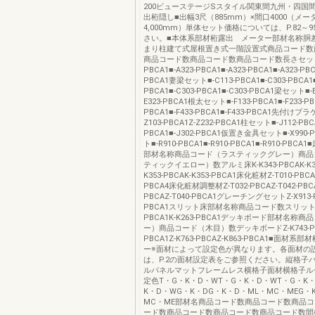
200ビューステージSスタイル関東間九州・四国
出桁隠し■出幅3尺（885mm）×間口4000（メー
4,000mm）単体セット価格については、P.82～
さい。■本体系部材桁露出 メーター部材名称胴
まり柱建て式屋根置き式一階設置式商品コード数
商品コード数商品コード数商品コード数長さセット■-
PBCA1■-A323-PBCA1■-A323-PBCA1■-A323-PBC
PBCA1妻梁セット■-C113-PBCA1■-C303-PBCA1■
PBCA1■-C303-PBCA1■-C303-PBCA1梁セット■-E
E323-PBCA1根太セット■-F133-PBCA1■-F233-PBC
PBCA1■-F433-PBCA1■-F433-PBCA1先付け
Z103-PBCA1Z-Z232-PBCA1柱セット■-J112-PBCA
PBCA1■-J302-PBCA1仮置き金具セット■-X990
ト■-R910-PBCA1■-R910-PBCA1■-R910-PB
部材名称商品コード（ラスティックグレー）商品
ティックイエロー）数アルミ床K-K343-PBCAK-K343
K353-PBCAK-K353-PBCA1床化粧材Z-T010-PBCAZ
PBCA4床化粧材調整材Z-T032-PBCAZ-T042-PBCA
PBCAZ-T040-PBCA1グレーチングセットZ-X913-P
PBCA1スリット床部材名称商品コード数スリット床K
PBCA1K-K263-PBCA1デッキボード部材名称
ー）商品コード（木目）数デッキボードZ-K743-PBC
PBCA1Z-K763-PBCAZ-K863-PBCA1■面材
ー※面材によって設定色が異なります。各面材の
は、P.2の面材設定表をご参照ください。縦格子
ルパネルマットフレームレス横格子面材横格子ル
定色T・G・K・D・WT・G・K・D・WT・G・K
K・D・WG・K・DG・K・D・ML・MC・MEG・
MC・ME部材名商品コード数商品コード数商品
ード数商品コード数商品コード数商品コード数間柱