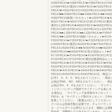
H204-PBCA1■-H304-PBCA1■-H304-PBCA1□-H
□-H404-PBCA1選択□-H404-PBCA1■-H222-PBCA1
PBCA1■-H322-PBCA1□-H522-PBCA1□-H422-PBC
PBCA3■■-H404-PBCA1■■-H404-PBCA1■■-H422
H422-PBCA3前面パネルセット■-L023-PBCA1■-M0
M321-PBCA1■-M221-PBCA1Z-M121-PBCA1選択□
選択□-L220-PBCA1■-M022-PBCA1■-M322-PBCA
PBCA1Z-M122-PBCA1□-L323-PBCA1□-L223-PBC
PBCA1■■-L320-PBCA1■■-L220-PBCA1■-P929-P
PBCA1■■-L223-PBCA1側面パネルセット■-N123-
P023-PBCA1■-P323-PBCA1■-P223-PBCA1Z-P
□-N333-PBCA1選択□-N233-PBCA1■-P923-PBCA1
PBCA1□-N243-PBCA1■■-N333-PBCA1■■-N233-
N343-PBCA1■■-N243-PBCA1長さ部品セット■-R1
R113-PBCA1■-R143-PBCA1■-R143-PBCA1□-R12
R153-PBCA1□-R153-PBCA1選択品妻梁部品セ
R303-PBCA1■-R313-PBCA1■-R343-PBCA1■-R34
R323-PBCA1□-R333-PBCA1□-R333-PBCA1胴差以
PBCA1■-R413-PBCA1■-R443-PBCA1■-R443-PBC
PBCA1□-R433-PBCA1□-R433-PBCA1注・商
記号T、G、K、D、Wを入れてください。・商品
は色記号ML、MC、MEを入れてください。・商
は色記号G、K、Dを入れてください。・サイデ
ィング／パンチング面材でサイディングを直にネ
る場合は、「サイディング金具取付ネジセット：Z-R
PBCA」を「サイディング取付ネジセット：Z-R640
変更してください。（数量は×2にしてください
グパネルは別途手配が必要です。チェリーウッド
カ・クリエダークは受5となります。価格には運
取付代、消費税などは含まれていません。ビュー