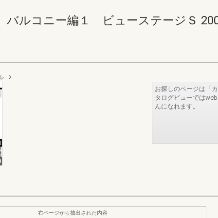
コニー編１ ビューステージＳ 200-201(
ル
お探しのページは「カ
タログビューではwe
んになれます。
右ページから抽出された内容