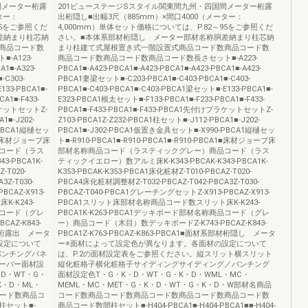
間メーター桁露
201ビューステージSスタイル関東間九州・四国間メーター桁露
ター：
出桁隠し■出幅3尺（885mm）×間口4000（メーター：
95をご参照くだ
4,000mm）単体セット価格については、P.82～95をご参照くだ
差納まり柱芯納
さい。■本体系部材桁隠し メーター部材名称胴差納まり柱芯納
商品コード数
まり柱建て式屋根置き式一階設置式商品コード数商品コード数
A123-
商品コード数商品コード数商品コード数長さセット■-A223-
A1■-A323-
PBCA1■-A423-PBCA1■-A423-PBCA1■-A423-PBCA1■-A423-
-C303-
PBCA1妻梁セット■-C203-PBCA1■-C403-PBCA1■-C403-
133-PBCA1■-
PBCA1■-C403-PBCA1■-C403-PBCA1梁セット■-E133-PBCA1■-
A1■-F433-
E323-PBCA1根太セット■-F133-PBCA1■-F233-PBCA1■-F433-
ブラケットセットZ-
PBCA1■-F433-PBCA1■-F433-PBCA1先付けブラケットセットZ-
1■-J202-
Z103-PBCA1Z-Z232-PBCA1柱セット■-J112-PBCA1■-J202-
-PBCA1縦樋セッ
PBCA1■-J302-PBCA1仮置き金具セット■-X990-PBCA1縦樋セッ
CA1■床材ジョーブ床
ト■-R910-PBCA1■-R910-PBCA1■-R910-PBCA1■床材ジョーブ床
コード（ラス
部材名称商品コード（ラスティックグレー）商品コード（ラス
-PBCA1K-
ティックイエロー）数アルミ床K-K343-PBCAK-K343-PBCA1K-
-T020-
K353-PBCAK-K353-PBCA1床化粧材Z-T010-PBCAZ-T020-
3Z-T030-
PBCA4床化粧材調整材Z-T032-PBCAZ-T042-PBCA3Z-T030-
BCAZ-X913-
PBCAZ-T040-PBCA1グレーチングセットZ-X913-PBCAZ-X913-
-K243-
PBCA1スリット床部材名称商品コード数スリット床K-K243-
商品コード（グレ
PBCA1K-K263-PBCA1デッキボード部材名称商品コード（グレ
AZ-K843-
ー）商品コード（木目）数デッキボードZ-K743-PBCAZ-K843-
系部材桁露出 メータ
PBCA1Z-K763-PBCAZ-K863-PBCA1■面材系部材桁隠し メータ
設定について
ー※面材によって設定色が異なります。各面材の設定について
パンチングパネ
は、P.2の面材設定表をご参照ください。縦スリット横スリット
ーバー面材設
縦化粧格子横化粧格子サイディングサイディング／パンチング
・D・WT・G・
面材設定色T・G・K・D・WT・G・K・D・WML・MC・
K・D・ML・
MEML・MC・MET・G・K・D・WT・G・K・D・W部材名商品
コード数商品コ
コード数商品コード数商品コード数商品コード数商品コード数
セット■-
商品コード数間柱セット■-H404-PBCA1■-H404-PBCA1■■-H404-