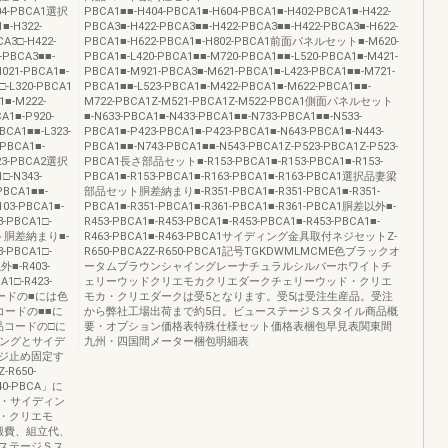
504-PBCA1選択
PBCA1■■-H404-PBCA1■-H604-PBCA1■-H402-PBCA1■-H422-
■-H322-
PBCA3■-H422-PBCA3■■-H422-PBCA3■■-H422-PBCA3■-H622-
A3□-H422-
PBCA1■-H622-PBCA1■-H802-PBCA1前面パネルセット■-M620-
-PBCA3■■-
PBCA1■-L420-PBCA1■■-M720-PBCA1■■-L520-PBCA1■-M421-
21-PBCA1■-
PBCA1■-M921-PBCA3■-M621-PBCA1■-L423-PBCA1■■-M721-
-L320-PBCA1
PBCA1■■-L523-PBCA1■-M422-PBCA1■-M622-PBCA1■■-
1■-M222-
M722-PBCA1Z-M521-PBCA1Z-M522-PBCA1側面パネルセット
A1■-P920-
■-N633-PBCA1■-N433-PBCA1■■-N733-PBCA1■■-N533-
BCA1■■-L323-
PBCA1■-P423-PBCA1■-P423-PBCA1■-N643-PBCA1■-N443-
PBCA1■-
PBCA1■■-N743-PBCA1■■-N543-PBCA1Z-P523-PBCA1Z-P523-
123-PBCA2選択
PBCA1長さ部品セット■-R153-PBCA1■-R153-PBCA1■-R153-
□-N343-
PBCA1■-R153-PBCA1■-R163-PBCA1■-R163-PBCA1選択品妻梁
PBCA1■■-
部品セット胴差納まり■-R351-PBCA1■-R351-PBCA1■-R351-
03-PBCA1■-
PBCA1■-R351-PBCA1■-R361-PBCA1■-R361-PBCA1胴差以外■-
3-PBCA1□-
R453-PBCA1■-R453-PBCA1■-R453-PBCA1■-R453-PBCA1■-
ット胴差納まり■-
R463-PBCA1■-R463-PBCA1サイディング金具取付ネジセットZ-
3-PBCA1□-
R650-PBCA2Z-R650-PBCA1記号TGKDWMLMCME色ブラックオ
外■-R403-
ータムブラウンシャイングレーナチュラルシルバーホワイトチ
A1□-R423-
ェリーウッドクリエモカクリエダークチェリーウッド・クリエ
品コードの■には色
モカ・クリエダークは受5となります。受5は受注生産品。受注
コードの■■に
から弊社工場出荷まで約5日。ビューステージＳスタイル商品概
品コードの□に
要・オプション価格表特殊仕様セット価格表梱包早見表関東間
ィングとサイデ
九州・四国間メーター梱包明細表
ジ止め固定す
650-
-PBCA」に
）・サイディン
・クリエモ
搬費、組立代、
ステージＳス