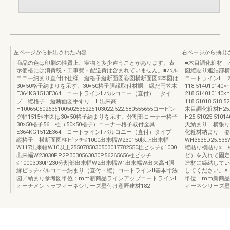
左ページから抽出された内容
右ページから抽出
商品の色は印刷の性質上、実物と多少違うことがあります。表
■木目調化粧材 
示価格には消費税・工事費・配送費は含まれていません。■バル
図縦貼り連結部横貼り
コニー納まり直付け仕様 縦格子縦断面図姿図横断面図※本図は
コートラインⅡ
30×50格子納まりを示す。30×50格子胴縁取付材胴 縁だ円笠木
118.5140101
E364KG1513E364 コートラインⅡバルコニー（直付） タイ
218.51401014
プ 縦格子 縦断面図手すり H出来高
118.51018.518
H100650502635100502535225103022.522.580555655コーピン
木目調化粧材H25.5
グ幅1515※本図は30×50格子納まりを示す。分割部コーナー格子
H25.51025.
30×50格子56 柱（50×50格子）コーナー格子取付金具
天納まり 横張り 
E364KG1512E364 コートラインⅡバルコニー（直付）タイプ
化粧材納まり 姿
縦格子 横断面図柱ピッチ≦1000出来幅W230150以上出来幅
WH3535D25.535W
W117出来幅W10以上2550785030503017782550柱ピッチ≦1000
縦貼り横貼り※ 
出来幅W23030PP2P3030563030P56265656柱ピッチ
ど）を入れて固定
≦10003030P230分割部出来幅W2出来幅W1出来幅W出来高H胴
造材に締結してい
縁ピッチバルコニー納まり（直付・縦）コートラインⅡ基本寸法
してください。※
図／納まり参考図単位：mm新商品ラインアップコートラインⅡ
単位：mm新商品
オーナメントラフィーネシリーズ壁付け意匠建材182
ィーネシリーズ壁