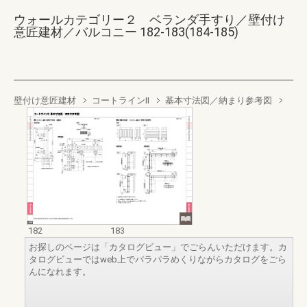
ウォールカテゴリー２ ベランダ手すり／壁付け
意匠建材／バルコニー 182-183(184-185)
壁付け意匠建材
コートラインII
基本寸法図／納まり参考図
182
183
お探しのページは「カタログビュー」でごらんいただけます。カ
タログビューではweb上でパラパラめくりながらカタログをごら
んになれます。