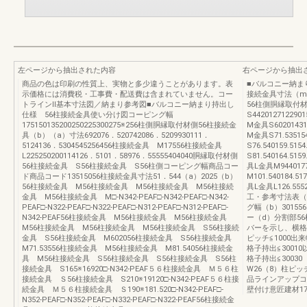
左ページから抽出された内容
右ページから抽出
商品の色は印刷の性質上、実物と多少違うことがあります。表
■バルコニー納ま
示価格には消費税・工事費・配送費は含まれていません。コー
接続金具寸法（m
トラインⅡ基本寸法図／納まり参考図■バルコニー納まり持出し
56柱側胴縁取付材
仕様 56柱接続金具使い分け図コーピング幅
S442012712290
175150135200250225300275※256柱側胴縁取付材側56柱接続金
M金具S60201431
具（b）（a）寸法692076．520742086．5209930111．
M金具S71.53515
5124136．5304545256456柱接続金具 M17556柱接続金具
S76.540159.51
L225250200114126．5101．58976．55555404040胴縁取付材側
S81.540164.51
56柱接続金具 S56柱接続金具 S56柱側コーピング幅商品コー
具L金具M944017
ド商品コード13515056柱接続金具寸法51．544（a）2025（b）
M101.540184.5
56柱接続金具 M56柱接続金具 M56柱接続金具 M56柱接続
具L金具L126.55
金具 M56柱接続金具 M□-N342-PEAF□-N342-PEAF□-N342-
工・参考寸法表（
PEAF□-N322-PEAF□-N322-PEAF□-N312-PEAF□-N312-PEAF□-
グ幅（b）3015
N342-PEAF56柱接続金具 M56柱接続金具 M56柱接続金具
ー（d）分割部5
M56柱接続金具 M56柱接続金具 M56柱接続金具 S56柱接続
バーを示し、横格子
金具 S56柱接続金具 M602056柱接続金具 S56柱接続金具
ピッチ≦1000出
M71.53556柱接続金具 M56柱接続金具 M81.54056柱接続金
格子持出≦30010以
具 M56柱接続金具 S56柱接続金具 S56柱接続金具 S56柱
格子持出≦30030（
接続金具 S165※16920□-N342-PEAF５６柱接続金具 Ｍ５６柱
W26（8）柱ピッチ≦
接続金具 Ｓ56柱接続金具 S210※19120□-N342-PEAF５６柱接
品ラインアップコ
続金具 Ｍ５６柱接続金具 Ｓ190※181.520□-N342-PEAF□-
壁付け意匠建材17
N352-PEAF□-N352-PEAF□-N332-PEAF□-N322-PEAF56柱接続金