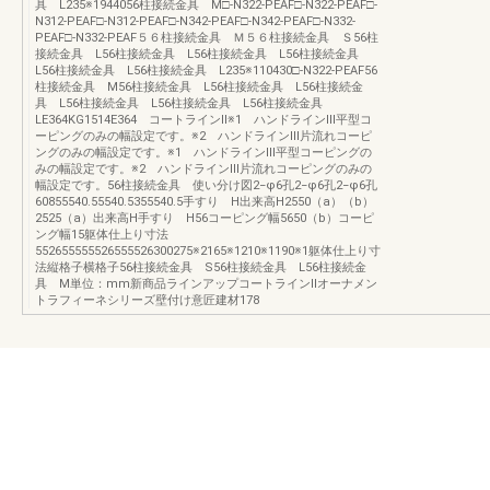
具 L235※1944056柱接続金具 M□-N322-PEAF□-N322-PEAF□-
N312-PEAF□-N312-PEAF□-N342-PEAF□-N342-PEAF□-N332-
PEAF□-N332-PEAF５６柱接続金具 Ｍ５６柱接続金具 Ｓ56柱
接続金具 L56柱接続金具 L56柱接続金具 L56柱接続金具
L56柱接続金具 L56柱接続金具 L235※110430□-N322-PEAF56
柱接続金具 M56柱接続金具 L56柱接続金具 L56柱接続金
具 L56柱接続金具 L56柱接続金具 L56柱接続金具
LE364KG1514E364 コートラインⅡ※1 ハンドラインⅢ平型コ
ーピングのみの幅設定です。※2 ハンドラインⅢ片流れコーピ
ングのみの幅設定です。※1 ハンドラインⅢ平型コーピングの
みの幅設定です。※2 ハンドラインⅢ片流れコーピングのみの
幅設定です。56柱接続金具 使い分け図2−φ6孔2−φ6孔2−φ6孔
60855540.55540.5355540.5手すり H出来高H2550（a）（b）
2525（a）出来高H手すり H56コーピング幅5650（b）コーピ
ング幅15躯体仕上り寸法
552655555526555526300275※2165※1210※1190※1躯体仕上り寸
法縦格子横格子56柱接続金具 S56柱接続金具 L56柱接続金
具 M単位：mm新商品ラインアップコートラインⅡオーナメン
トラフィーネシリーズ壁付け意匠建材178