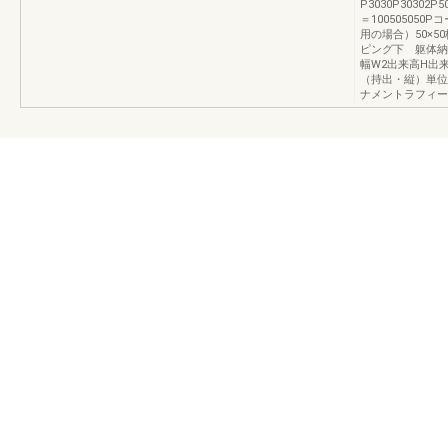
P3030P30302P50
＝10050505
用の場合）50×5
ピング下 躯体納
幅W2出来高H出
（持出・縦）単位
ナメントラフィー