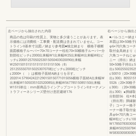
左ページから抽出された内容
右ページから抽出
商品の色は印刷の性質上、実物と多少違うことがあります。表
■バルコニー納ま
示価格には消費税・工事費・配送費は含まれていません。コー
本図は30×50
トラインⅡ基本寸法図／納まり参考図■独立納まり 横格子横断
φ6×70六角コー
面図横格子ルーバー70×70コーナー柱柱70×50横格子ルーバー分
取付金具納まり（
割部柱ピッチ≦2000出来幅W1出来幅W25出来幅W出来幅W柱ピ
六角コーチねじφ6×
ッチ≦20001257050253015050403020090出来幅
ニー（持出）納ま
W25015015151515151515151506（8）
50×50格子持出≦5
2512555507015025307070柱ピッチ≦2000柱ピッチ
出≦50025502352
≦2000※（ ）は横格子面材A納まりを示す。
≦50010（20
202014.5790424221290150150771015056横格子面材A出来幅W
出≦300）8055
出来幅W1505035102520085出来幅W56778515085150出来幅
5526（20×3
W1515単位：mm新商品ラインアップコートラインⅡオーナメン
≦300）（20×
トラフィーネシリーズ壁付け意匠建材176
出≦300）●胴縁
分割部56 柱※
（持出用）胴縁躯体
子）コーナー格子（
ーナー格子取付金
具φ6×70六角コ
幅W柱ピッチ≦100
W178507830305
来幅W50255078
W58303058303