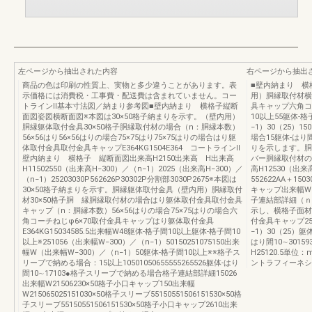
左ページから抽出された内容
右ページから抽出
商品の色は印刷の性質上、実物と多少違うことがあります。表
■壁内納まり 横
示価格には消費税・工事費・配送費は含まれていません。コー
用）胴縁取付材横
トラインⅡ基本寸法図／納まり参考図■壁内納まり 横格子縦断
具キャップ六角コー
面図姿図横断面図※本図は30×50格子納まりを示す。（壁内用）
10以上55躯体-格
胴縁躯体取付金具30×50格子胴縁取付材の場合（n：胴縁本数）
−1）30（25）15
56×56はり56×56はりの場合75×75はり75×75はりの場合はり躯
場合15躯体-はり
体取付金具取付金具キャップE364KG1504E364 コートラインⅡ
りを示します。胴
壁内納まり 横格子 縦断面図出来高H2150出来高 H出来高
バー胴縁取付材の場
H11502550（出来高H−300）／（n−1）2025（出来高H−300）／
高H12530（出来
（n−1）25203030P562626P30302P分割部3030P2675※本図は
552622AA＋150
30×50格子納まりを示す。胴縁躯体取付金具（壁内用）胴縁取付
キャップ出来幅W26
材30×50格子胴 縁胴縁取付材の場合はり躯体取付金具取付金具
子連結部詳細（ｎ
キャップ（n：胴縁本数）56×56はりの場合75×75はりの場合六
示し、横格子面材
角コーチねじφ6×70取付金具キャップはり躯体取付金具
付金具キャップ255
E364KG15034585.5出来幅W48躯体-格子間10以上躯体-格子間10
−1）30（25）躯
以上※251056（出来幅W−300）／（n−1）50150251075150出来
はり間10∼30159
幅W（出来幅W−300）／（n−1）50躯体-格子間10以上※※格子ス
H25120.5単
リーブで納める場合：15以上10501050655555265526躯体-はり
ントラフィーネシ
間10∼17103●格子スリーブで納める場合格子連結部詳細15026
出来幅W21506230×50格子小口キャップ150出来幅
W215065025151030×50格子スリーブ55150551506151530×50格
子スリーブ55150551506151530×50格子小口キャップ2610出来