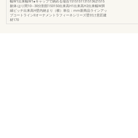
幅W1出来幅W1●キャップで納める場合1515151131513621515
躯体-はり間10∼30分割部150150出来高H1出来高H2出来幅W胴
縁ピッチ出来高H壁内納まり（横）単位：mm新商品ラインアッ
プコートラインⅡオーナメントラフィーネシリーズ壁付け意匠建
材170