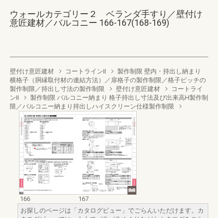
ウォールカテゴリー２ ベランダ手すり／壁付け
意匠建材／バルコニー 166-167(168-169)
壁付け意匠建材
コートラインII
製作制限 壁内・持出し納まり
横格子（胴縁取付材の連結方法）／扉格子の製作制限／格子ピッチの
製作制限／持出し寸法の製作制限
壁付け意匠建材
コートライ
ンII
製作制限 バルコニー納まり 格子持出し寸法及び出来高H製作制
限／バルコニー納まり持出しハイスクリーン仕様製作制限
166
167
お探しのページは「カタログビュー」でごらんいただけます。カ