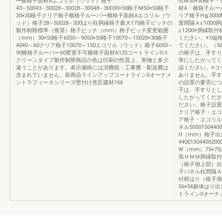
ー横格子面材Aエコリル（ウッド）格子
出M30×50格子・5
43∼50043∼30028∼30028∼30048∼30030×50格子M50×50格子
材A・横格子ルーバ
20×30格子クリア格子横格子ルーバー横格子面材Aエコリル（ウ
リア格子H≦300
ッド）格子28∼50028∼300はり柱胴縁格子最大175格子ピッチの
置間隔Ａ≦100
製作制限標準（推奨）格子ピッチ（mm）格子ピッチ変更範囲
≦1200※胴縁
（mm）30×50格子6050～9050×50格子10070～15020×30格子
ください。※1縦
4040～60クリア格子10070～150エコリル（ウッド）格子6050～
てください。（5
90横格子ルーバー60変更不可横格子面材A125コートラインⅡス
の格子は、手すり
クリーンタイプ製作制限商品の色は印刷の性質上、実物と多少
準にしたがってく
違うことがあります。表示価格には消費税・工事費・配送費は
認ください。※コ
含まれていません。新商品ラインアップコートラインⅡオーナメ
ありません。手す
ントラフィーネシリーズ壁付け意匠建材166
の設置の要否につ
子は、手すりとし
したがってくださ
ださい。格子設置
クリア格子・エコ
ア格子・エコリル
ネル500015044
H（mm）格子出
4400150440
W（mm）75×7
高ＨＭＭ胴縁取付材
（格子側上部）出来
子パネル柱間隔Ａ
付材はり（格子側
56×56躯体は
トラインⅡオーナ