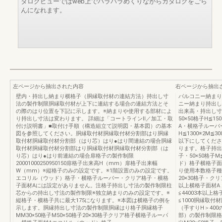
タログビューではweb上でパラパラめくりながらカタログをごら
んになれます。
左ページから抽出された内容
右ページから抽出
壁内・持出し納まり横格子（胴縁取付材の連結方法）持出し寸
バルコニー納まり
法の製作制限胴縁取付材が上下に連結する場合の連結方法とそ
ニー納まり持出し
の際のはり位置を下記に示します。※納まりや使用する部材によ
出来高・持出し寸
り持出し寸法は変わります。 詳細は「コートラインII／加工・取
50×50格子H≦1
付け説明書」■取付け手順（構造組立て説明図・基本図）の基本
A・横格子ルーバ
図を参照してください。胴縁取付材胴縁取付材分割部はり胴縁
H≦1300※2M≦
取付材胴縁取付材分割部（はり芯）はり●はり間連結の場合胴縁
以下にしてくださ
取付材胴縁取付材分割部はり胴縁取付材胴縁取付材分割部（は
ります。格子持出
り芯）はり●はり前連結の場合扉格子の製作制限
子・50×50格子
20001000250950150扉格子出来高H（mm）扉格子出来幅
ド）格子横格子面
W（mm）※縦格子のみの設定です。※1階設置のみの設定です。
り使用本数格子種類
エコリル（ウッド）格子・横格子ルーバー・クリア格子・横格
20×30格子・ク
子面材Aには設定がありません。注格子持出し寸法の製作制限柱
以上横格子面材A・
芯からの持出し寸法の製作制限※独立納まりのみの設定です。※
≦44003本以上
縦格子・横格子共に最大175になります。※本図は横格子の例を
≦1000胴縁取付
示します。胴縁持出し寸法の製作制限胴縁はり格子胴縁格子
（手すりH＞400
MM30×50格子M50×50格子20×30格子クリア格子横格子ルーバ
部）の製作制限格