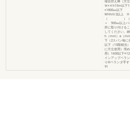
場合控え棒（方立
Ｗ×Ｈh15m以下
×1800㎜以下
WHhH/2以上 H
（ ）（ ）
＝ 900㎜以上
所に取り付けるこ
してください。納
h（mm）a（mm
下（2スパン毎に使
以下（15階相当）
に方立使用）埋め込
用）1600以下※12
インアップベラン
りⅢベランダ手す
91