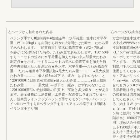
左ページから抽出された内容
右ページから抽出
ベランダ手すりⅡ技術資料■性能基準［水平荷重］笠木に水平荷
方立中段笠木笠木支
重（W1＝25kgf）を内側から静かに5分間かけた時の、たわみ量
木支柱WWWWaa
であらわします。［鉛直荷重］笠木に鉛直荷重（W2＝75kgf）
寸法制限範囲■格子
を静かに5分間かけた時の、たわみ量であらわします。150150手
F.L.150mm
すりユニットの笠木に水平荷重を加えた時の中央部最大たわみ
ル・ポリカーボネ
測定点★を示す。手すりユニットの笠木に鉛直荷重を加えた時
下とする。（W1
の中央部最大たわみ測定点★を示す。水平荷重──たわみ鉛直荷
制限パネルは現場
重──たわみ項目水平荷重試験●最大たわみ量‥‥‥‥‥‥‥‥‥●最大残留
使用してください
たわみ量‥‥‥‥‥‥‥ 最大値3㎜以下で、緩み、はずれのないこと
ル・アルポリック
120ℓ1000ℓ項目鉛直荷重試験●最大たわみ量‥‥‥‥‥‥‥‥‥●最大残留
4mm∼6mmの強
たわみ量‥‥‥‥‥‥‥ 最大値3㎜以下で、緩み、はずれのないこと
合わせガラス■ボ
120ℓ1000ℓ商品の色は印刷の性質上、実物と多少違うことがあり
る接着剤は必ず当
ます。表示価格には消費税・工事費・配送費は含まれていませ
の接着剤は強度保
ん。新商品ラインアップベランダ手すりモダンパネルハンドラ
してください。※
インⅢバー手すりⅢベランダ手すりⅡエアイン小窓手すり用面材
る。納まりW（m
ベランダ手すり90
a（mm）直付け仕
ン毎に使用）270
階相当）1500以
用）埋め込み仕様1
以下1200以下ボル
立支持・壁支持が
持・壁支持が連続