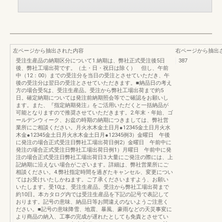
左ページから抽出された内容
右ページから抽出
受注生産品の納期区分について1.納期は、弊社正式受注後5日
387
後、弊社工場出荷です。（土・日・祝日は除く） 但し、午前
中（12：00）までの受注分を当日の受注とさせていただき、午
後の受注分は翌日の受注とさせていただきます。■納品日の考え
方の場合受5は、受注生産品。受注から弊社工場出荷まで約5
日。確定納期については発注前納期照会等でご確認をお願いし
ます。また、『指定納期発注』をご活用いただくと一括納品が
可能となりますので推奨させていただきます。2.年末・年始、ゴ
ールデンウィーク、お盆の時期の納期につきましては、弊社営
業所にご相談ください。月火水木金土日月●12345金土日月火水
木金●12345金土日月火水木金土日月●12345例3）金曜日 午後
に発注の場合正式受注日弊社工場出荷日例2）金曜日 午前中に
発注の場合正式受注日弊社工場出荷日例1）月曜日 午前中に発
注の場合正式受注日弊社工場出荷日3.大量にご発注の際には、上
記納期に沿えない場合がございます。詳細は、弊社営業所にご
相談ください。4.弊社指定時間を過ぎたキャンセル、変更につい
てはお受けいたしかねます。ご了承くださいますよう、お願い
いたします。受10は、受注生産品。受注から弊社工場出荷まで
約10日。本カタログ内では受注生産品を下記の記号で表記して
おります。記号の意味、納品日等お間違えのないようご注意く
ださい。■記号の意味降雪、地震、暴風、豪雨などの天災事変に
より商品の納入、工事の完成が遅れたとしても免責とさせてい