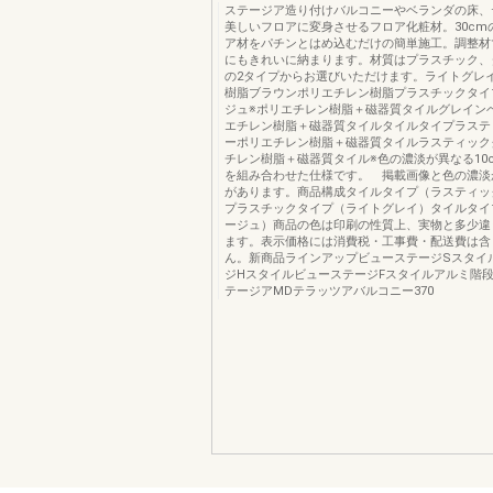
ステージア造り付けバルコニーやベランダの床、
美しいフロアに変身させるフロア化粧材。30cm
ア材をパチンとはめ込むだけの簡単施工。調整材
にもきれいに納まります。材質はプラスチック、
の2タイプからお選びいただけます。ライトグレ
樹脂ブラウンポリエチレン樹脂プラスチックタイ
ジュ※ポリエチレン樹脂＋磁器質タイルグレイン
エチレン樹脂＋磁器質タイルタイルタイプラステ
ーポリエチレン樹脂＋磁器質タイルラスティック
チレン樹脂＋磁器質タイル※色の濃淡が異なる10
を組み合わせた仕様です。 掲載画像と色の濃淡
があります。商品構成タイルタイプ（ラスティッ
プラスチックタイプ（ライトグレイ）タイルタイ
ージュ）商品の色は印刷の性質上、実物と多少違
ます。表示価格には消費税・工事費・配送費は含
ん。新商品ラインアップビューステージSスタイ
ジHスタイルビューステージFスタイルアルミ階
テージアMDテラッツアバルコニー370