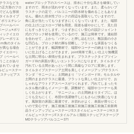
テラスなどを
waterブロック下のスペースは、排水に十分な高さを確保してい
の正方形のフロ
ますので、雨水が流れやすくなっています。また、柔らかいプ
でどんな形状
ラスチックの足で、バルコニーの防水材を傷めることもありま
タイルタイプ
せん。優れた排水性ブロックの四辺を面取りしていますので、
イポリエチレン
角に足が当たってもつまずきにくくなっています。また、端部
プペールベー
の仕上げにはスロープ材を用意。段差を緩やかにして、見た目
ベージュ※ポリ
にもすっきりとします。つまずきにくい安心の設計ジョイント
ィックイエロ
式のブロック材を使用しているので、施工は簡単です。連結部
グレーポリエ
を合わせて、上から「パチン」と押し込むだけ。敷設面の小さ
cm角のタイル
な凹凸も、ブロック材の脚を切断し、フラットな床面をつくる
が異なる場合
ことができます。幅調整材で、端部やコーナーの納まりをきれ
クイエロー）
いに仕上げることができます。joint簡単で美しい仕上り無機質
プ（ペールベ
な土間に明るい表情が生まれます。プラスチックタイプツイン
うことがあり
ガードⅢの床面が美しいエントランスになります。タイルタイプ
まれていませ
汚れている土間があっという間に高級なフロアに変身します。
ルビューステー
タイルタイプステージア土間を美しくイメージアップ!テラスベ
段ステッピアス
ランダ「サニージュ」土間納まり「ツインガードⅢ」モルタルや
土間のままのテラスに最適。フラットな美しい仕上がりで、お
しゃれなアウトドアスペースがつくれます。汚れてしまったモ
ルタル敷の床もイメージ一新。調整材で、端部やコーナーも美
しく仕上がります。「サニージュ」の土間納まりタイプに。ほ
こりも立ちにくく、布団や洗濯物干しにもさらに快適になりま
す。風除室の床面に最適です。水切れがよく、表面が滑りにく
いので安心です。施工後施工後施工前施工後施工前施工前新商
品ラインアップビューステージSスタイルビューステージHスタ
イルビューステージFスタイルアルミ階段ステッピアステージア
MDテラッツアバルコニー371