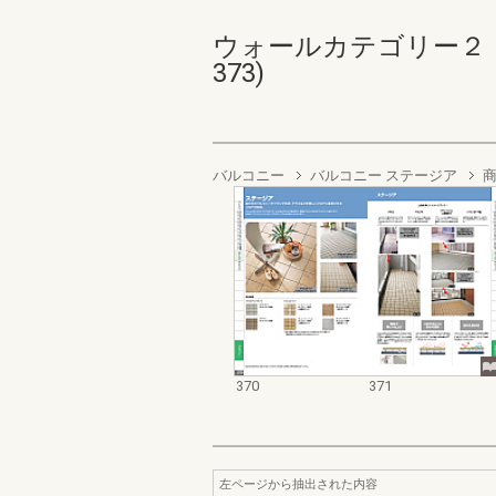
ウォールカテゴリー２ ベ
373)
バルコニー
バルコニー ステージア
370
371
左ページから抽出された内容