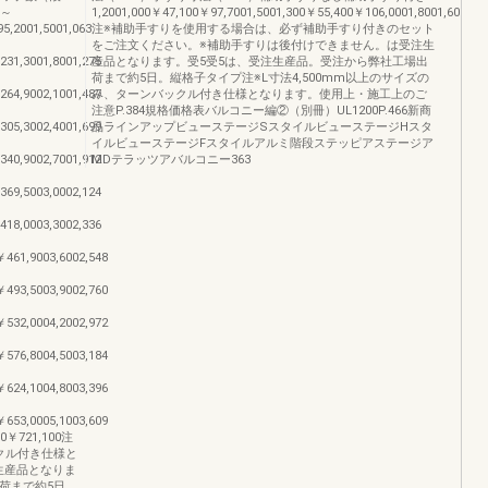
1～
1,2001,000￥47,100￥97,7001,5001,300￥55,400￥106,0001,8001,600￥6
,2001,5001,063
注※補助手すりを使用する場合は、必ず補助手すり付きのセット
をご注文ください。※補助手すりは後付けできません。は受注生
31,3001,8001,275
産品となります。受5受5は、受注生産品。受注から弊社工場出
荷まで約5日。縦格子タイプ注※L寸法4,500mm以上のサイズの
64,9002,1001,487
み、ターンバックル付き仕様となります。使用上・施工上のご
注意P.384規格価格表バルコニー編②（別冊）UL1200P.466新商
05,3002,4001,699
品ラインアップビューステージSスタイルビューステージHスタ
イルビューステージFスタイルアルミ階段ステッピアステージア
40,9002,7001,912
MDテラッツアバルコニー363
69,5003,0002,124
18,0003,3002,336
461,9003,6002,548
493,5003,9002,760
532,0004,2002,972
576,8004,5003,184
624,1004,8003,396
653,0005,1003,609
00￥721,100注
ックル付き仕様と
生産品となりま
荷まで約5日。