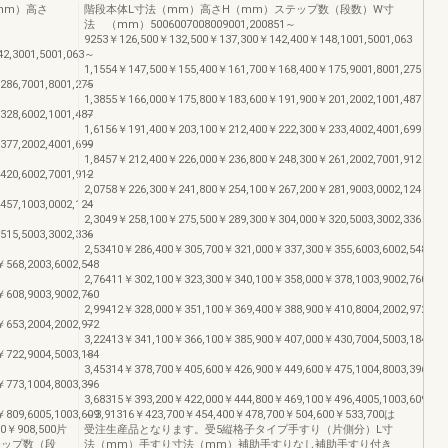
mm）高さ
階段本体L寸法（mm）高さH（mm）ステップ数（段数）W寸
法 （mm）5006007008009001,200851～
9253￥126,500￥132,500￥137,300￥142,400￥148,1001,5001,063
,3001,5001,063
～
1,1554￥147,500￥155,400￥161,700￥168,400￥175,9001,8001,275
86,7001,8001,275
～
1,3855￥166,000￥175,800￥183,600￥191,900￥201,2002,1001,487
28,6002,1001,487
～
1,6156￥191,400￥203,100￥212,400￥222,300￥233,4002,4001,699
77,2002,4001,699
～
1,8457￥212,400￥226,000￥236,800￥248,300￥261,2002,7001,912
20,6002,7001,912
～
2,0758￥226,300￥241,800￥254,100￥267,200￥281,9003,0002,124
57,1003,0002,124
～
2,3049￥258,100￥275,500￥289,300￥304,000￥320,5003,3002,336
15,5003,3002,336
～
2,53410￥286,400￥305,700￥321,000￥337,300￥355,6003,6002,548
568,2003,6002,548
～
2,76411￥302,100￥323,300￥340,100￥358,000￥378,1003,9002,760
608,9003,9002,760
～
2,99412￥328,000￥351,100￥369,400￥388,900￥410,8004,2002,972
653,2004,2002,972
～
3,22413￥341,100￥366,100￥385,900￥407,000￥430,7004,5003,184
722,9004,5003,184
～
3,45314￥378,700￥405,600￥426,900￥449,600￥475,1004,8003,396
773,1004,8003,396
～
3,68315￥393,200￥422,000￥444,800￥469,100￥496,4005,1003,609
809,6005,1003,609
～3,91316￥423,700￥454,400￥478,700￥504,600￥533,700は
00￥908,500片
受注生産品となります。受5縦格子タイプ手すり（片側分）L寸
テップ数（段
法（mm）手すり寸法（mm）補助手すりなし補助手すり付き