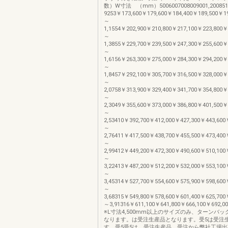
数）W寸法 （mm）5006007008009001,20085
9253￥173,600￥179,600￥184,400￥189,500￥195
～
1,1554￥202,900￥210,800￥217,100￥223,800￥2
～
1,3855￥229,700￥239,500￥247,300￥255,600￥2
～
1,6156￥263,300￥275,000￥284,300￥294,200￥3
～
1,8457￥292,100￥305,700￥316,500￥328,000￥3
～
2,0758￥313,900￥329,400￥341,700￥354,800￥3
～
2,3049￥355,600￥373,000￥386,800￥401,500￥4
～
2,53410￥392,700￥412,000￥427,300￥443,600￥
～
2,76411￥417,500￥438,700￥455,500￥473,400￥
～
2,99412￥449,200￥472,300￥490,600￥510,100￥
～
3,22413￥487,200￥512,200￥532,000￥553,100￥
～
3,45314￥527,700￥554,600￥575,900￥598,600￥
～
3,68315￥549,800￥578,600￥601,400￥625,700￥
～3,91316￥611,100￥641,800￥666,100￥692,0
※L寸法4,500mm以上のサイズのみ、ターンバ
なります。は受注生産品となります。受5は受注
す。受5受5は、受注生産品。受注から弊社工場出