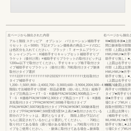
左ページから抽出された内容
右ページから抽出
アルミ階段 ステッピア オプション バリエーション補助手す
W■階段本体■上
りセット（L＝5000）下記オプション価格表の商品コードの□に
間口躯体取付部階
は色区分を入れてください。 ブラック：T オータムブラウン：
付部（上図は左降
G シャイングレー：K補助手すりキャップセット補助手すりブ
HWLHWLH■
ラケット（後付け用）※補助手すりブラケットの取付けピッチは
助手すり無し）■
1200㎜以下で取付けてください。手すりキャップ格子取付けタ
（上図は右手すり
イプ補助手すりブラケット（後付け用）70柱取付けタイプ躯体
付部（上図は左降
取付けタイプ選択
HWLHWLH■
111122311111111111111012323211111111111111支柱取付け
助手すり無し）■
タイプ補助手すり
（上図は右手すり
1,200∼1,5001,800∼2,4002,700∼3,3003,600∼3,9004,2004,500∼4,8005,100
付部（上図は左降
階段L寸法補助手すり部材・部品必要数（拾い出し方法）縦格子
両手すり付階段片
タイプ注商品コードT・G・K価格PFA□W502¥2,900商品コード
タイプ■両手すり
T・G・K価格PFA□W100¥12,300タイプ商品コードT・G・K価格
体■片手すり（補
支柱取付けタイプPFA□W901¥7,500格子取付けタイプ
場CタイプWLH
PFA□W902¥7,50070柱取付けタイプPFA□W903¥7,500躯体取付
段取付部間口下部
けタイプPFA□W904¥7,500受5受5受5※上表の■色付けされている
（上図は左降り）
部分のブラケットは、選択となります。 階段上部が下記のど
（補助手すり付、
ちらに固定されているかにより選択してください。 ・70柱に
WLHWLHLH
取り付けてある場合（踊り場がある場合等）→70柱取り付けタ
助手すり無し■上
イプをご使用ください。 ・躯体に取付けてある場合→躯体取
り場CタイプWL