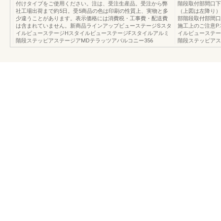
付けタイプをご使用ください。注は、受注生産品。受注から弊
階段取付部間口下
社工場出荷まで約5日。受5商品の色は印刷の性質上、実物と多
（上図は左降り）
少違うことがあります。表示価格には消費税・工事費・配送費
部階段取付部間口
は含まれていません。新商品ラインアップビューステージSスタ
施工上のご注意P
イルビューステージHスタイルビューステージFスタイルアルミ
イルビューステー
階段ステッピアステージアMDテラッツアバルコニー356
階段ステッピアス