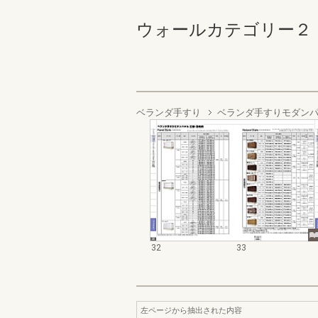
ウォールカテゴリー２ ベ
ベランダ手すり
ベランダ手すりモダン
32
33
左ページから抽出された内容