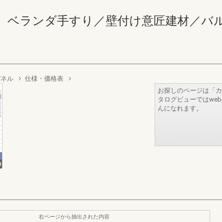
ランダ手すり／壁付け意匠建材／バルコニー 3
パネル
仕様・価格表
お探しのページは「カ
タログビューではwe
んになれます。
右ページから抽出された内容