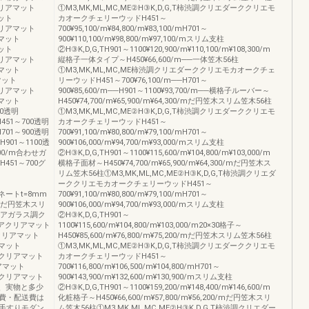
ークリアマット
①M3,MK,ML,MC,ME②H③K,D,G,T柿渋調クリエダーククリエモ
マット
カオークチェリーウッドH451～
調クリアマット
700¥95,100/m¥84,800/m¥83,100/mH701～
アマット
900¥110,100/m¥98,800/m¥97,100/mスリム支柱
マット
②H③K,D,G,TH901～1100¥120,900/m¥110,100/m¥108,300/m
調クリアマット
縦格子一体タイプ～H450¥66,600/m──一体笠木56柱
アマット
①M3,MK,ML,MC,ME柿渋調クリエダーククリエモカオークチェ
アマット
リーウッドH451～700¥76,100/m──H701～
調クリアマット
900¥85,600/m──H901～1100¥93,700/m──横格子ルーバー～
アマット
H450¥74,700/m¥65,900/m¥64,300/mだ円笠木スリム笠木56柱
50透明
①M3,MK,ML,MC,ME②H③K,D,G,T柿渋調クリエダーククリエモ
mH451～700透明
カオークチェリーウッドH451～
mH701～900透明
700¥91,100/m¥80,800/m¥79,100/mH701～
/mH901～1100透
900¥106,000/m¥94,700/m¥93,000/mスリム支柱
,300/m合わせガ
②H③K,D,G,TH901～1100¥115,600/m¥104,800/m¥103,000/m
mH451～700グ
横格子面材～H450¥74,700/m¥65,900/m¥64,300/mだ円笠木ス
リム笠木56柱①M3,MK,ML,MC,ME②H③K,D,G,T柿渋調クリエダ
ーククリエモカオークチェリーウッドH451～
ボネートt=8mm
700¥91,100/m¥80,800/m¥79,100/mH701～
0/mだ円笠木スリ
900¥106,000/m¥94,700/m¥93,000/mスリム支柱
クリアガラス調ク
②H③K,D,G,TH901～
0クリアクリアマット
1100¥115,600/m¥104,800/m¥103,000/m20×30格子～
調クリアマット
H450¥85,600/m¥76,800/m¥75,200/mだ円笠木スリム笠木56柱
リアマット
①M3,MK,ML,MC,ME②H③K,D,G,T柿渋調クリエダーククリエモ
ス調クリアマット
カオークチェリーウッドH451～
リアマット
700¥116,800/m¥106,500/m¥104,800/mH701～
ス調クリアマット
900¥143,900/m¥132,600/m¥130,900/mスリム支柱
質上、実物と多少
②H③K,D,G,TH901～1100¥159,200/m¥148,400/m¥146,600/m
費・配送費は
化粧格子～H450¥66,600/m¥57,800/m¥56,200/mだ円笠木スリ
手すりモダン
ム笠木56柱①M3,MK,ML,MC,ME②H③K,D,G,T柿渋調クリエダー