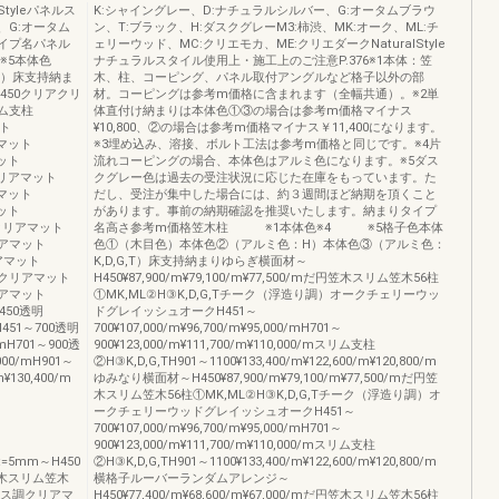
tyleパネルス
K:シャイングレー、D:ナチュラルシルバー、G:オータムブラウ
、G:オータム
ン、T:ブラック、H:ダスクグレーM3:柿渋、MK:オーク、ML:チ
タイプ名パネル
ェリーウッド、MC:クリエモカ、ME:クリエダークNaturalStyle
※5本体色
ナチュラルスタイル使用上・施工上のご注意P.376※1本体：笠
T）床支持納ま
木、柱、コーピング、パネル取付アングルなど格子以外の部
450クリアクリ
材。コーピングは参考m価格に含まれます（全幅共通）。※2単
リム支柱
体直付け納まりは本体色①③の場合は参考m価格マイナス
ット
¥10,800、②の場合は参考m価格マイナス￥11,400になります。
アマット
※3埋め込み、溶接、ボルト工法は参考m価格と同じです。※4片
マット
流れコーピングの場合、本体色はアルミ色になります。※5ダス
調クリアマット
クグレー色は過去の受注状況に応じた在庫をもっています。た
アマット
だし、受注が集中した場合には、約３週間ほど納期を頂くこと
マット
があります。事前の納期確認を推奨いたします。納まりタイプ
調クリアマット
名高さ参考m価格笠木柱 ※1本体色※4 ※5格子色本体
クリアマット
色①（木目色）本体色②（アルミ色：H）本体色③（アルミ色：
リアマット
K,D,G,T）床支持納まりゆらぎ横面材～
ス調クリアマット
H450¥87,900/m¥79,100/m¥77,500/mだ円笠木スリム笠木56柱
クリアマット
①MK,ML②H③K,D,G,Tチーク（浮造り調）オークチェリーウッ
H450透明
ドグレイッシュオークH451～
mH451～700透明
700¥107,000/m¥96,700/m¥95,000/mH701～
0/mH701～900透
900¥123,000/m¥111,700/m¥110,000/mスリム支柱
,000/mH901～
②H③K,D,G,TH901～1100¥133,400/m¥122,600/m¥120,800/m
¥130,400/m
ゆみなり横面材～H450¥87,900/m¥79,100/m¥77,500/mだ円笠
木スリム笠木56柱①MK,ML②H③K,D,G,Tチーク（浮造り調）オ
ークチェリーウッドグレイッシュオークH451～
700¥107,000/m¥96,700/m¥95,000/mH701～
900¥123,000/m¥111,700/m¥110,000/mスリム支柱
t=5mm～H450
②H③K,D,G,TH901～1100¥133,400/m¥122,600/m¥120,800/m
円笠木スリム笠木
横格子ルーバーランダムアレンジ～
ガラス調クリアマ
H450¥77,400/m¥68,600/m¥67,000/mだ円笠木スリム笠木56柱