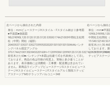
左ページから抽出された内容
右ページから抽出
単位：mmビューステージHスタイル・Fスタイル納まり参考図
単位：mm■平面
■平面図■側面図
1090LD9090L120.
90LD9090L120.5120.5120.5120.5350G174A21003中間柱主柱間
中間柱主柱間柱（
柱（中間）間柱（端部）
19.540.52140.5G
20403537.53537.53527339592020201501501501504646パンチ
前笠木けた35.4
ングパネル固定アングル
しております。新
37G174A2100135D845520160H=112099306120990120.5120.5327423530723159848
ューステージHス
前笠木けた60■パンチング※本図は柱建て式を代表例として示し
テッピアステージ
ております。商品の色は印刷の性質上、実物と多少違うことが
あります。表示価格には消費税・工事費・配送費は含まれてい
ません。新商品ラインアップビューステージSスタイルビュース
テージHスタイルビューステージFスタイルアルミ階段ステッピ
アステージアMDテラッツアバルコニー348