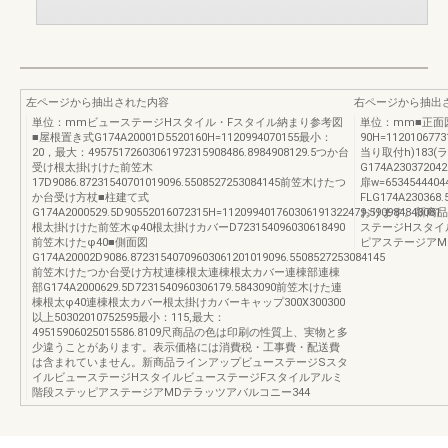
左ページから抽出された内容
右ページから抽出
単位：mmビューステージHスタイル・Fスタイル納まり参考図
単位：mm■正面
■屋根置き式G174A20001D5520160H=1120994070155最小：
90H=1120106773
20，最大：49575172603061972315908486.8984908129.5つか台
当り取付h)183(
受け根太掛けけた前笠木
G174A230372042
17D9086.87231540701019096.5508527253084145前笠木けたつ
扉w=653454440
か台受け方杖■柱建て式
FLG174A230
G174A2000529.5D90552016072315H=112099401760306191322479.590984843081
おります。新商品
根太掛けけた前笠木φ40根太掛けカバーD723154096030618490
ステージHスタイ
前笠木けたφ40■側面図
ピアステージアM
G174A20002D9086.87231540709603061201019096.5508527253084145
前笠木けたつか台受け方杖連棟根太連棟根太カバー連棟部連棟
部G174A2000629.5D7231540960306179.5843090前笠木けた連
棟根太φ40連棟根太カバー根太掛けカバーキャップ300X300300
以上50302010752595最小：115,最大：
49515906025015586.8109尺商品の色は印刷の性質上、実物と多
少違うことがあります。表示価格には消費税・工事費・配送費
は含まれていません。新商品ラインアップビューステージSスタ
イルビューステージHスタイルビューステージFスタイルアルミ
階段ステッピアステージアMDテラッツアバルコニー344