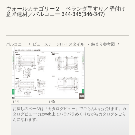
ウォールカテゴリー２ ベランダ手すり／壁付け
意匠建材／バルコニー 344-345(346-347)
バルコニー
ビューステージH・Fスタイル
納まり参考図
344
345
お探しのページは「カタログビュー」でごらんいただけます。カ
タログビューではweb上でパラパラめくりながらカタログをごら
んになれます。