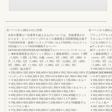
左ページから抽出された内容
右ページから抽出
全長や重量が一定基準を超えるものについては、別途運賃がか
ブラックTアルミ
かります。ビューステージHスタイル屋根置き式関東間縦太格子
ラルシルバーDブ
TGKDBW本体・面材パンチングTGKパネルTGKBWパネルマット
リエモカMCクリ
GKD縦スリットTGKDW横格子ルーバー
●デッキボード
GKDMLMCMEGKDMLMCME横格子ルーバーハイパーティショ
材デッキボードグ
ン ■単体屋根置き式[スリット床]セット価格表間口（mm）1.0間
ット価格表間口（mm
（1,820）1.5間（2,730）出幅（mm）2尺（585）3尺（885）4
（mm）2尺（585
尺（1,185）5尺（1,485）6尺（1,785）9尺（2,685）2尺（585）
（1,785）9尺（2
3尺（885）4尺（1,185）5尺（1,485）6尺（1,785）9尺
（1,485）6尺（1
（2,685）縦太格子
￥184,500￥213,5
￥235,000￥282,500￥308,400￥363,800￥395,700￥600,100￥293,000￥355,300￥3
パンチングー￥381,2
パンチングー￥450,200￥551,700￥619,400￥661,900￥944,700
ー￥471,600￥57
ー￥563,000￥671,000￥756,700￥805,600￥1,138,400パネルー
￥296,500￥359,
￥365,500￥431,400￥500,800￥531,200￥768,000ー
￥363,900￥434
￥455,300￥527,700￥615,100￥651,900￥938,700パネルマット
ー￥323,800￥394
ー￥392,800￥466,400￥546,400￥588,900￥856,100ー
￥398,800￥477
￥490,200￥570,300￥668,300￥717,200￥1,034,400縦スリット
￥562,400￥622,3
ー￥631,400￥694,300￥788,500￥852,100￥1,177,800ー
￥695,000￥762,
￥786,400￥855,800￥968,000￥1,038,000￥1,413,700横格子ル
バーアルミ色ー
ーバーアルミ色ー
￥641,300￥731,9
￥710,300￥803,900￥940,000￥1,033,900￥1,425,700ー
￥785,400￥883,