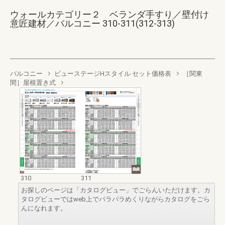
ウォールカテゴリー２ ベランダ手すり／壁付け
意匠建材／バルコニー 310-311(312-313)
バルコニー
ビューステージHスタイル セット価格表
［関東
間］屋根置き式
310
311
お探しのページは「カタログビュー」でごらんいただけます。カ
タログビューではweb上でパラパラめくりながらカタログをごら
んになれます。