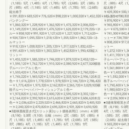
（1,185）5尺（1,485）6尺（1,785）9尺（2,685）2尺（585）3
尺（885）4尺（1,
尺（885）4尺（1,185）5尺（1,485）6尺（1,785）9尺（2,685）
縦太格子
縦太格子
￥439,300￥500,1
￥591,820￥683,520￥776,520￥898,220￥1,000,020￥1,452,320￥655,220￥730,820
パンチングー
パンチングー
￥876,900￥1,009
￥1,060,320￥1,228,920￥1,362,920￥1,475,320￥2,006,020ー
￥965,800￥1,102
￥1,149,220￥1,355,420￥1,476,520￥1,626,020￥2,179,220パネ
ルー￥675,500￥77
ルー￥858,920￥991,920￥1,127,620￥1,227,920￥1,712,620ー
￥741,300￥842,
￥924,720￥1,095,320￥1,218,120￥1,355,520￥1,862,720パネ
ットー￥734,700￥8
ルマットー
￥808,200￥917,
￥918,120￥1,058,820￥1,205,120￥1,317,520￥1,832,620ー
ットー
￥991,620￥1,169,920￥1,303,320￥1,452,820￥1,990,420縦ス
￥1,272,100￥1,3
リットー
￥1,411,700￥1,5
￥1,455,520￥1,585,520￥1,746,020￥1,879,520￥2,453,120ー
子ルーバーアルミ
￥1,595,120￥1,762,720￥1,910,320￥2,080,920￥2,677,020横格
￥1,410,000￥1,5
子ルーバーアルミ色ー
￥1,561,800￥1,6
￥1,593,420￥1,754,120￥1,956,520￥2,120,320￥2,760,020ー
色ー￥1,432,800￥1
￥1,745,220￥1,943,520￥2,133,020￥2,333,920￥2,996,120木目
ー￥1,592,000￥1,
色ー￥1,616,220￥1,778,520￥1,978,920￥2,144,720￥2,786,420
格子ルーバーハイ
ー￥1,775,420￥1,975,320￥2,162,820￥2,365,720￥3,029,920横
￥1,790,400￥1,9
格子ルーバーハイパーティションアルミ色ー
￥1,980,600￥2,1
￥1,973,820￥2,165,120￥2,400,720￥2,595,520￥3,332,120ー
色ー￥1,853,200￥2
￥2,164,020￥2,392,920￥2,615,620￥2,847,520￥3,606,620木目
ー￥2,056,900￥2,
色ー￥2,036,620￥2,229,520￥2,466,820￥2,665,820￥3,405,920
■3連棟屋根置き式
ー￥2,240,320￥2,470,820￥2,695,220￥2,931,320￥3,693,920
間（8,190）5.
■3連棟屋根置き式[スリット床]セット価格表間口（mm）4.5間
4尺（1,185）5尺
（8,190）5.0間（9,100）出幅（mm）2尺（585）3尺（885）4
（585）3尺（885
尺（1,185）5尺（1,485）6尺（1,785）9尺（2,685）2尺（585）
（2,685）縦太格
3尺（885）4尺（1,185）5尺（1,485）6尺（1,785）9尺
￥565,200￥641,3
（2,685）縦太格子
パンチングー