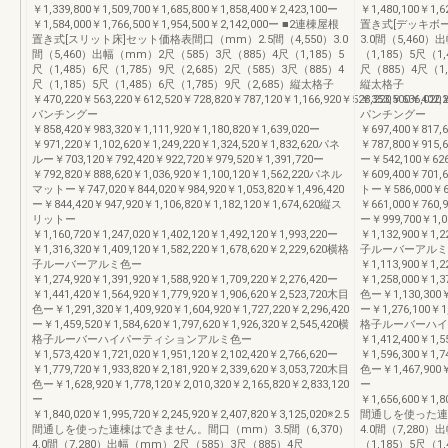
￥1,339,800￥1,509,700￥1,685,800￥1,858,400￥2,423,100ー
￥1,480,100￥1,
￥1,584,000￥1,766,500￥1,954,500￥2,142,000ー ■2連棟屋根
置き式[デッキボー
置き式[スリット床]セット価格表間口（mm）2.5間（4,550）3.0
3.0間（5,460
間（5,460）出幅（mm）2尺（585）3尺（885）4尺（1,185）5
（1,185）5尺（1
尺（1,485）6尺（1,785）9尺（2,685）2尺（585）3尺（885）4
尺（885）4尺（1,
尺（1,185）5尺（1,485）6尺（1,785）9尺（2,685）縦太格子
縦太格子
￥470,220￥563,220￥612,520￥728,820￥787,120￥1,166,920￥528,220￥636,020￥
￥353,500￥402,2
パンチングー
パンチングー
￥858,420￥983,320￥1,111,920￥1,180,820￥1,639,020ー
￥697,400￥817,6
￥971,220￥1,102,620￥1,249,220￥1,324,520￥1,832,620パネ
￥787,800￥915,
ルー￥703,120￥792,420￥922,720￥979,520￥1,391,720ー
ー￥542,100￥626
￥792,820￥888,620￥1,036,920￥1,100,120￥1,562,220パネル
￥609,400￥701,
マットー￥747,020￥844,020￥984,920￥1,053,820￥1,496,420
トー￥586,000￥67
ー￥844,420￥947,920￥1,106,820￥1,182,120￥1,674,620縦ス
￥661,000￥760,
リットー
ー￥999,700￥1,08
￥1,160,720￥1,247,020￥1,402,120￥1,492,120￥1,993,220ー
￥1,132,900￥1,2
￥1,316,320￥1,409,120￥1,582,220￥1,678,620￥2,229,620横格
子ルーバーアルミ
子ルーバーアルミ色ー
￥1,113,900￥1,2
￥1,274,920￥1,391,920￥1,588,920￥1,709,220￥2,276,420ー
￥1,258,000￥1,3
￥1,441,420￥1,564,920￥1,779,920￥1,906,620￥2,523,720木目
色ー￥1,130,300￥1
色ー￥1,291,320￥1,409,920￥1,604,920￥1,727,220￥2,296,420
ー￥1,276,100￥1,
ー￥1,459,520￥1,584,620￥1,797,620￥1,926,320￥2,545,420横
格子ルーバーハイ
格子ルーバーハイパーティションアルミ色ー
￥1,412,400￥1,5
￥1,573,420￥1,721,020￥1,951,120￥2,102,420￥2,766,620ー
￥1,596,300￥1,7
￥1,779,720￥1,933,820￥2,181,920￥2,339,620￥3,053,720木目
色ー￥1,467,900￥1
色ー￥1,628,920￥1,778,120￥2,010,320￥2,165,820￥2,833,120
ー
ー
￥1,656,600￥1,8
￥1,840,020￥1,995,720￥2,245,920￥2,407,820￥3,125,020※2.5
間通しを使った連棟
間通しを使った連棟はできません。間口（mm）3.5間（6,370）
4.0間（7,280
4.0間（7,280）出幅（mm）2尺（585）3尺（885）4尺
（1,185）5尺（1