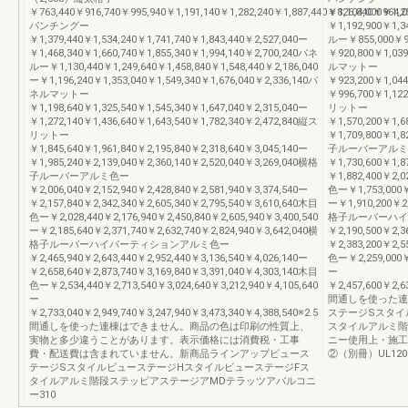
￥763,440￥916,740￥995,940￥1,191,140￥1,282,240￥1,887,440￥826,840￥964,04
￥1,104,000￥1,2
パンチングー
￥1,192,900￥1,3
￥1,379,440￥1,534,240￥1,741,740￥1,843,440￥2,527,040ー
ルー￥855,000￥96
￥1,468,340￥1,660,740￥1,855,340￥1,994,140￥2,700,240パネ
￥920,800￥1,039
ルー￥1,130,440￥1,249,640￥1,458,840￥1,548,440￥2,186,040
ルマットー
ー￥1,196,240￥1,353,040￥1,549,340￥1,676,040￥2,336,140パ
￥923,200￥1,044
ネルマットー
￥996,700￥1,122
￥1,198,640￥1,325,540￥1,545,340￥1,647,040￥2,315,040ー
リットー
￥1,272,140￥1,436,640￥1,643,540￥1,782,340￥2,472,840縦ス
￥1,570,200￥1,6
リットー
￥1,709,800￥1,8
￥1,845,640￥1,961,840￥2,195,840￥2,318,640￥3,045,140ー
子ルーバーアルミ
￥1,985,240￥2,139,040￥2,360,140￥2,520,040￥3,269,040横格
￥1,730,600￥1,8
子ルーバーアルミ色ー
￥1,882,400￥2,0
￥2,006,040￥2,152,940￥2,428,840￥2,581,940￥3,374,540ー
色ー￥1,753,000￥1
￥2,157,840￥2,342,340￥2,605,340￥2,795,540￥3,610,640木目
ー￥1,910,200￥2,
色ー￥2,028,440￥2,176,940￥2,450,840￥2,605,940￥3,400,540
格子ルーバーハイ
ー￥2,185,640￥2,371,740￥2,632,740￥2,824,940￥3,642,040横
￥2,190,500￥2,3
格子ルーバーハイパーティションアルミ色ー
￥2,383,200￥2,5
￥2,465,940￥2,643,440￥2,952,440￥3,136,540￥4,026,140ー
色ー￥2,259,000￥2
￥2,658,640￥2,873,740￥3,169,840￥3,391,040￥4,303,140木目
ー
色ー￥2,534,440￥2,713,540￥3,024,640￥3,212,940￥4,105,640
￥2,457,600￥2,6
ー
間通しを使った連
￥2,733,040￥2,949,740￥3,247,940￥3,473,340￥4,388,540※2.5
ステージSスタイ
間通しを使った連棟はできません。商品の色は印刷の性質上、
スタイルアルミ階
実物と多少違うことがあります。表示価格には消費税・工事
ニー使用上・施工上
費・配送費は含まれていません。新商品ラインアップビュース
②（別冊）UL1200
テージSスタイルビューステージHスタイルビューステージFス
タイルアルミ階段ステッピアステージアMDテラッツアバルコニ
ー310