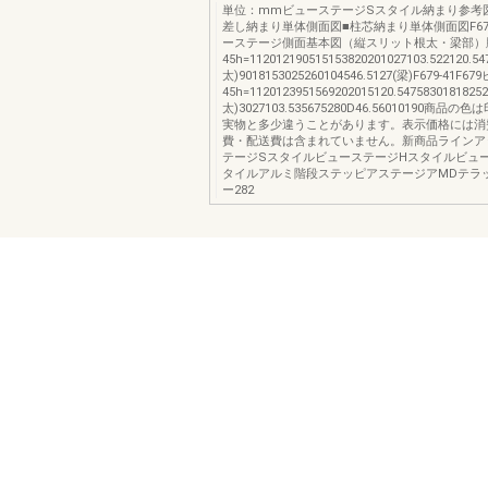
単位：mmビューステージSスタイル納まり参考
差し納まり単体側面図■柱芯納まり単体側面図F679-
ーステージ側面基本図（縦スリット根太・梁部）
45h=112012190515153820201027103.522120.5
太)9018153025260104546.5127(梁)F679-41
45h=1120123951569202015120.5475830181825
太)3027103.535675280D46.56010190商品
実物と多少違うことがあります。表示価格には消
費・配送費は含まれていません。新商品ラインア
テージSスタイルビューステージHスタイルビュ
タイルアルミ階段ステッピアステージアMDテラ
ー282