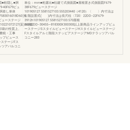
図■桁隠し■胴
単位：mm■桁露出■柱建て式側面図■屋根置き式側面図F679-
40F679ビュ
38F679ビューステージ
胴差し単体
101905127.5581527103.555203440（4120）〈 〉内寸法は
47583016018D60(根
１階設置式( )内寸法は長尺柱〈720〉22DD−22F679-
F679ビューステージ
3912h101905127.5581527103.570屋根
210221072127(梁)60(根
35322DD−30455∼818300X300300以上新商品ラインアップビュ
の色は印刷の性質上、
ーステージSスタイルビューステージHスタイルビューステージ
費税・工事
Fスタイルアルミ階段ステッピアステージアMDテラッツアバル
ップビュース
コニー283
ーステージFス
ッツアバルコニ