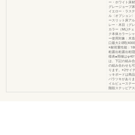
ー・ホワイト床材
グレージョーブ床
イエロー・ラステ
ル〈オプション〉
ースリット床アル
レー・木目（グレ
カラー（ML)チ
ク本体カラーシャ
ー使用対象：木造
口最大2.0間(4
※耐荷重性能：180
桁露出桁露出桁隠
様表●雨樋はφ4
は、下記の組み合
の組み合わせも
ります。※2サイ
ッキボードは商品
バラツキがありま
イルビューステー
階段ステッピアス