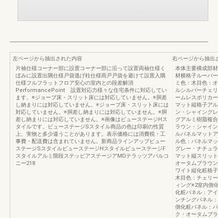
左ページから抽出された内容
右ページから抽出
片袖仕様コーナー部に設置コーナー部に沿って設置両袖仕様く
本体主要構成部材
ぼみに設置出隅仕様戸袋逃げ柱仕様雨戸戸袋を避けて設置入隅
材横格子ルーバー
仕様フルフラットフロア安心の室内との段差解消
ミ色：木目色：オ
PerformancePoint 設置対応力様々な住宅条件に対応してい
ルシルバーチェリ
ます。※ジョーブ床・スリット床には対応していません。※胴差
ームレスポリカー
し納まりには対応していません。※ジョーブ床・スリット床には
マット縦格子アル
対応していません。※胴差し納まりには対応していません。※胴
ン・シャイングレ
差し納まりには対応していません。※画像はビューステージHス
グアルミ樹脂複合
タイルです。ビューステージSスタイル商品の色は印刷の性質
ラウン・シャイン
上、実物と多少違うことがあります。表示価格には消費税・工
ルパネルマットア
事費・配送費は含まれていません。新商品ラインアップビュー
ル色：パネルマッ
ステージSスタイルビューステージHスタイルビューステージF
グレー・ナチュラ
スタイルアルミ階段ステッピアステージアMDテラッツアバルコ
マット縦スリット
ニー218
オータムブラウン
ワイト縦化粧格子
木目色：チェリー
ィング※2室内側
化粧パネル：アイ
ンチングパネル：
側化粧パネル：パ
ク・オータムブラ