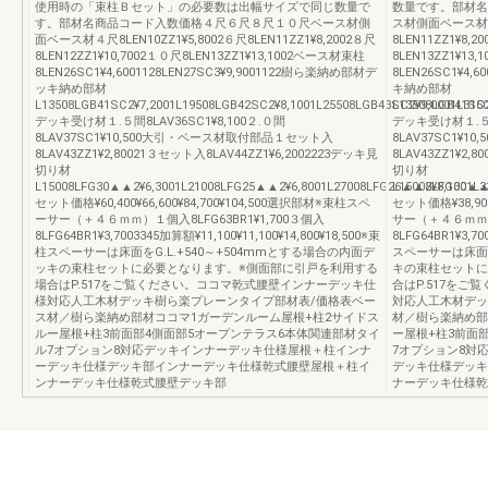
使用時の「束柱Ｂセット」の必要数は出幅サイズで同じ数量で
数量です。部材名
す。部材名商品コード入数価格４尺６尺８尺１０尺ベース材側
ス材側面ベース材４尺
面ベース材４尺8LEN10ZZ1¥5,8002６尺8LEN11ZZ1¥8,2002８尺
8LEN11ZZ1¥8,2
8LEN12ZZ1¥10,7002１０尺8LEN13ZZ1¥13,1002ベース材束柱
8LEN13ZZ1¥13
8LEN26SC1¥4,6001128LEN27SC3¥9,9001122樹ら楽納め部材デ
8LEN26SC1¥4,
ッキ納め部材
キ納め部材
L13508LGB41SC2¥7,2001L19508LGB42SC2¥8,1001L25508LGB43SC2¥9,0001L315
L13508LGB41SC2
デッキ受け材１.５間8LAV36SC1¥8,100２.０間
デッキ受け材１.５間8
8LAV37SC1¥10,500大引・ベース材取付部品１セット入
8LAV37SC1¥
8LAV43ZZ1¥2,80021３セット入8LAV44ZZ1¥6,2002223デッキ見
8LAV43ZZ1¥2,
切り材
切り材
L15008LFG30▲▲2¥6,3001L21008LFG25▲▲2¥6,8001L27008LFG26▲▲2¥8,1001L3
L15008LFG30▲▲
セット価格¥60,400¥66,600¥84,700¥104,500選択部材※束柱スペ
セット価格¥38,900
ーサー（＋４６ｍｍ）１個入8LFG63BR1¥1,700３個入
サー（＋４６ｍｍ）１
8LFG64BR1¥3,7003345加算額¥11,100¥11,100¥14,800¥18,500※束
8LFG64BR1¥3,70
柱スペーサーは床面をG.L.+540～+504mmとする場合の内面デ
スペーサーは床面を
ッキの束柱セットに必要となります。※側面部に引戸を利用する
キの束柱セットに
場合はP.517をご覧ください。ココマ乾式腰壁インナーデッキ仕
合はP.517を
様対応人工木材デッキ樹ら楽プレーンタイプ部材表/価格表ベー
対応人工木材デッ
ス材／樹ら楽納め部材ココマ1ガーデンルーム屋根+柱2サイドス
材／樹ら楽納め部
ルー屋根+柱3前面部4側面部5オープンテラス6本体関連部材タイ
ー屋根+柱3前面
ル7オプション8対応デッキインナーデッキ仕様屋根＋柱インナ
7オプション8対
ーデッキ仕様デッキ部インナーデッキ仕様乾式腰壁屋根＋柱イ
デッキ仕様デッキ
ンナーデッキ仕様乾式腰壁デッキ部
ナーデッキ仕様乾