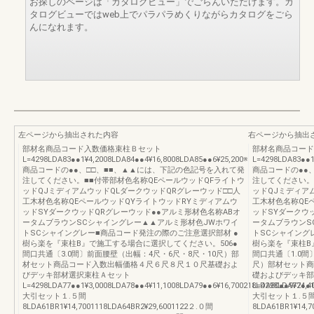
お探しのページは「カタログビュー」でごらんいただけます。カ
タログビューではweb上でパラパラめくりながらカタログをごら
んになれます。
左ページから抽出された内容
右ページから抽出
部材名商品コード入数価格束柱Ｂセット
部材名商品コード
L=4298LDA83●●1¥4,2008LDA84●●4¥16,8008LDA85●●6¥25,200※
L=4298LDA83●●1
商品コードの●●、□□、■■、▲▲には、下記の色記号を入れて発
商品コードの●●
注してください。■■付帯部材色名称QEペールウッドQFライトウ
注してください。
ッドQJミディアムウッドQLダークウッドQRグレーウッド□□人
ッドQJミディア
工木材色名称QEペールウッドQYライトウッドRYミディアムウ
工木材色名称QE
ッドSYダークウッドQRグレーウッド●●アルミ形材色名称ABオ
ッドSYダークウ
ータムブラウンSCシャイングレー▲▲アルミ形材色JWホワイ
ータムブラウンS
トSCシャイングレー■商品コード発注の際のご注意選択部材 ●
トSCシャイング
樹ら楽を『束柱B』で施工する場合に選択してください。506●
樹ら楽を『束柱B
間口共通〔3.0間〕前面腰壁（出幅：4尺・6尺・8尺・10尺）部
間口共通〔1.0間
材セット商品コード入数出幅価格４尺６尺８尺１０尺基礎およ
尺）部材セット商
びデッキ部材選択束柱Ａセット
礎およびデッキ部
L=4298LDA77●●1¥3,0008LDA78●●4¥11,1008LDA79●●6¥16,700218LDA80●●9¥24,4
L=4298LDA77●●1
大引セット１.５間
大引セット１.５
8LDA61BR1¥14,7001118LDA64BR2¥29,6001122２.０間
8LDA61BR1¥14,