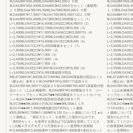
8LDA62BR1¥26,0008LDA65BR2¥43,200２.５間
8LDA62BR1¥26,
8LDA63BR1¥26,4008LDA66BR2¥43,500大引セット（連棟用）
8LDA63BR1¥26
１.５間8LDA67BR1¥9,9008LDA70BR2¥20,000２.０間
１.５間8LDA67BR1
8LDA68BR1¥17,9001118LDA71BR2¥35,5001122２.５間
8LDA68BR1¥17,
8LDA69BR1¥26,4008LDA72BR2¥52,500床板セット（1）
8LDA69BR1¥26
L=1,8008LDA01□□2¥16,6008LDA02□□3¥24,90010（2）
L=1,8008LDA01□
L=2,1008LDA03□□2¥22,7008LDA04□□3¥33,900（3）
L=2,1008LDA03□
L=2,4008LDA05□□1¥11,90018LDA06□□2¥22,800715（4）
L=2,4008LDA05□
L=2,7008LDA07□□1¥12,3008LDA08□□2¥23,800（5）
L=2,7008LDA07□
L=2,9008LDA09□□1¥14,4008LDA10□□2¥28,400（6）
L=2,9008LDA09□
L=3,6008LDA11□□1¥15,20030幕板Ｂセット（1）
L=3,6008LDA1
L=1,8508LDA28□□2¥16,9001（2）
L=1,8508LDA28
L=2,1508LDA29□□2¥17,000（3）
L=2,1508LDA29
L=2,4508LDA30□□2¥17,4001（4）
L=2,4508LDA30
L=2,7508LDA31□□2¥17,900（5）
L=2,7508LDA31
L=2,9508LDA32□□1¥9,00018LDA33□□2¥18,300（6）
L=2,9508LDA32□
L=3,6508LDA34□□1¥16,9002幕板取付部品
L=3,6508LDA3
B8LAT20BR1¥1,80028LAT21BR4¥4,3002345床板取付部品セット
B8LAT20BR1¥1
（横止め）基本６０8LDA89BR1¥10,3001111追加４０
ト（横止め）基本６０
8LDA57BR1¥6,9001112追加２０8LDA58BR1¥3,40011床板取付部
8LDA57BR1¥6
品セット（上止め補修用）8LDA60BR1¥3,400幕板Ｂ９０゜コー
ト（上止め補修用）
ナーキャップセット8LDA75■■1¥420幕板Ｂジョイントカバｰセ
ャップセット8LD
ット8LDA76■■1¥990EX面部材目地塞ぎ材Ｂ７尺
8LDA76■■1¥9
8LDC39■■5¥6,6006９尺8LDC40■■5¥8,5006１１尺
９尺8LDC40■■5¥
8LDC41■■5¥11,90026梱包数22273555セット価格
11141624セット価格
¥355,800¥457,700¥611,800¥814,100【セット価格について】●セ
ト価格について】
ット価格は、「束柱Ａセット」を使用した場合のものです。
場合のものです。
「束柱Bセット」を使用する場合は下記金額を加算してくださ
加算してください
い｡出幅４尺６尺８尺１０尺束柱Ｂセット使用時の加算額
の加算額¥8,500加
¥13,400加算¥13,400加算¥17,000加算¥21,900加算※束柱Ｂセット
セット使用時の「