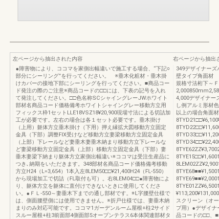
左ページから抽出された内容
右ページから抽出
●障害物により、ココマを家側出幅違いで施工する場合、“下記○
349デザイナー
部分にシーリング”を行ってください。 ※垂木化粧材・垂木掛
壁タイプ角面材 
けカバーの接地下部にシーリングを行ってください。■商品コー
規格寸法桁下～Ｆ.
ド発注の際のご注意※商品コードの□□には、下表の記号を入れ
2,000850mm2,
て発注してください。□□色名称SCシャイングレーJWホワイト
4,000デザイナ
部材名商品コード価格備考ホワイトシャイングレー移動方立用
し例アルミ形材色ラ
フィックス枠1セットLLE18VSZ18¥20,900現場寸法による切詰加
以上の場合角面材30
工が必要です。左右の場合は各１セット必要です。垂木掛け
8TYD21□□¥6,10
（上用）躯体方立垂木掛け（下用）押え縁拡大図移動方立固定
8TYD22□□¥11,
金具（下部）調整FIX受けなど移動方立妻梁移動方立固定金具
8TYD33□□¥11,2
（上部）下レールなど妻垂木妻垂木納まり移動方立下レールな
8TYD34□□¥22
ど妻梁移動方立固定金具（上部）移動方立固定金具（下部）妻
8TYE62ZZ¥3,
垂木妻梁下納まり躯体方立家側出幅違い※ココマは受注生産品に
8TYE15□□¥1,
つき､納期をいただきます。348部材名商品コード価格備考移動
8LEM02ZZ¥2,
方立H24（L=3,654）1本入左8LEM50□□¥21,400H24（FL-550）
8TYE68■■¥1,
から現場加工で切詰（FL取付も可）。右8LEM04□□●障害物によ
8TYE69■■¥2,
り、躯体方立を躯体に直付けできないときに使用してくださ
8TYE01ZZ¥6
い。●ＦＬ-550～妻垂木下までの通し部材です。※L字腰壁仕様で
¥113,200¥131
は、側面腰壁側には使用できません。※折戸仕様では、妻垂木納
スクリーン（オー
まりのみ対応可能です。ココマ1ガーデンルーム屋根+柱2サイド
プ用）●デザイナ
スルー屋根+柱3前面部4側面部5オープンテラス6本体関連部材タ
品コードの□□、