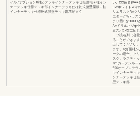
イル7オプション8対応デッキインナーデッキ仕様屋根＋柱イン
い。□□色名称■
ナーデッキ仕様デッキ部インナーデッキ仕様乾式腰壁屋根＋柱
JWホワイトWQ
インナーデッキ仕様乾式腰壁デッキ部移動方立
リエラスクRAク
エダークWRラス
まり図H≦2000H
A※ドリルネジφ4
置スパン数に応じ
ップ接着剤（容量
ることができます
出してください。
ます。※角面材が
ークの場合、クリ
スク。ラスティッ
マ1ガーデンルー
部5オープンテラ
キインナーデッキ
ンナーデッキ仕様
壁デッキ部