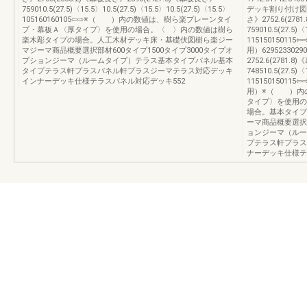
759010.5(27.5)〈15.5〉10.5(27.5)〈15.5〉10.5(27.5)〈15.5〉
デッキ割り付け図6295
105160160105⇦⇨※（ ）内の数値は、樹ら楽プレーンタイ
さ》2752.6(278
プ・幕板Ａ〈厚タイプ〉を使用の場合。〈 〉内の数値は樹ら
759010.5(27.5)〈
楽木彫タイプの場合。人工木材デッキ床・基礎伏図樹ら楽ジー
1151501501
マジーマ商品概要選択部材600タイプ1500タイプ3000タイプオ
用）6295233029
プションジーマ（ルームタイプ）テラス基本タイプパネル基本
2752.6(2781.
タイプテラス軒プラスパネル軒プラスジーマテラス対応デッキ
748510.5(27.5)〈
インナーデッキ仕様テラスパネル対応デッキ552
1151501501
用）※（ ）内
タイプ〉を使用の
場合。基本タイプ
ーマ商品概要選択部
ョンジーマ（ルー
プテラス軒プラス
ナーデッキ仕様テ