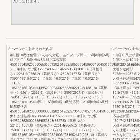
んになれます。
左ページから抽出された内容
右ページから抽出
※出幅10尺は積雪600のみで対応。基本タイプ間口1.5間×出幅6尺
※出幅10尺は積雪
対応間口1.5間×出幅8尺対応基礎伏図
2.0間×出幅10
45016654502006606606801282.51282.586586545090545045016654501207.516651
4501287.51287.5
デッキ割り付け図1725240025654652212.6(1881.8)《幕板長
大引き連結部
さ》2261.4(2665.2)《幕板長さ》2393(2427.5)《幕板長さ》
3475⇦⇨1287.5128
7590449510.5(27.5)〈15.5〉10.5(27.5)〈15.5〉10.5(27.5)
大引き連結部3475
〈15.5〉
5395233029003
105165165105⇦⇨44952900233025653602212.6(1881.8)《幕板
《幕板長さ》2893(2
長さ》2261.4(2665.2)《幕板長さ》2893(2927.5)《幕板長さ》
10.5(27.5)〈15.5
748510.5(27.5)〈15.5〉10.5(27.5)〈15.5〉10.5(27.5)〈15.5〉
105160⇦⇨53952
105165165105⇦⇨間口1.5間×出幅10尺対応間口2.0間×出幅6尺対
2755(2665.2)
応基礎伏図
758010.5(27.5)〈
45016654502008008008001282.51282.57354501057.54504504501057.57358001207
10516016010
大引き連結部3475865⇦⇨1287.51287.5デッキ割り付け図
応基礎伏図
44952935360025654553593(3627.5)《幕板長さ》
4501742.51742.5
2212.6(1881.8)《幕板長さ》2261.4(2665.2)《幕板長さ》
大引き連結部438
758010.5(27.5)〈15.5〉10.5(27.5)〈15.5〉10.5(27.5)〈15.5〉
方を使用）1742.
105165165105⇦⇨53951725240034754652619(2781.8)《幕板長
一方を使用）大引
さ》2755(2665.2)《幕板長さ》2393(2427.5)《幕板長さ》
1742.51742.5450