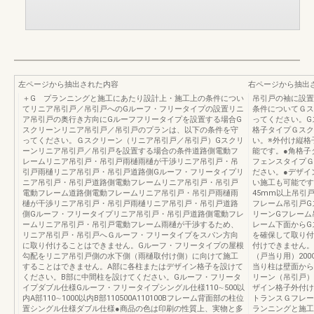
左ページから抽出された内容
右ページから抽出
＋G プランニングと施工にあたり設計上・施工上の条件につい
吊引戸の袖に設置
てリニア吊引戸／吊引戸へのGルーフ・フリータイプの設置リニ
条件についてＧス
ア吊引戸の奥行き方向にGルーフフリータイプを設置する場合G
ってください。G
スクリーンリニア吊引戸／吊引戸のプランは、以下の条件を守
格子タイプＧスク
ってください。Ｇスクリーン（リニア吊引戸／吊引戸）Gスクリ
い。※外付け縦格
ーンリニア吊引戸／吊引戸を設置する場合の条件道路側電動フ
能です。●角格子
レームリニア吊引戸・吊引戸雨樋雨樋が干渉リニア吊引戸・吊
フェンスタイプＧ
引戸雨樋リニア吊引戸・吊引戸道路側Gルーフ・フリータイプリ
ださい。●デザイ
ニア吊引戸・吊引戸道路側電動フレームリニア吊引戸・吊引戸
い施工も可能です
電動フレーム道路側電動フレームリニア吊引戸・吊引戸雨樋雨
45mm以上吊引
樋が干渉リニア吊引戸・吊引戸雨樋リニア吊引戸・吊引戸道路
フレーム吊引戸G
側Gルーフ・フリータイプリニア吊引戸・吊引戸道路側電動フレ
リーンGフレーム
ームリニア吊引戸・吊引戸電動フレーム雨樋が干渉するため、
レーム下面からG
リニア吊引戸・吊引戸へＧルーフ・フリータイプをスパン方向
を確保して取り付
に取り付けることはできません。Gルーフ・フリータイプの屋根
付けできません。
勾配をリニア吊引戸側の水下側（雨樋取付け側）に向けて施工
（戸当り用）20
することはできません。A部に各柱またはデザイン格子を設けて
当り柱は壁面から
ください。B部に中間柱を設けてください。Gルーフ・フリータ
リーン（吊引戸）
イプダブル仕様Gルーフ・フリータイプシングル仕様110∼500以
ザイン格子外付け
内A部110∼1000以内B部110500A110100Bフレーム背面部の柱位
トランスＧフレー
置シングル仕様ダブル仕様●商品の色は印刷の性質上、実物と多
ランニングと施工1