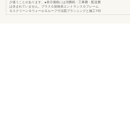
少違うことがあります。●表示価格には消費税・工事費・配送費
は含まれていません。プラスＧ規格表エントランスＧフレーム
ＧスクリーンＧウォールＧルーフ寸法図プランニングと施工192