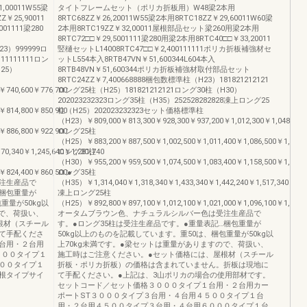
00011W55梁
タイトフレームセット（ポリカ折板用）W48梁2本用
Z￥25,90011
8RTC68ZZ￥26,20011W55梁2本用8RTC18ZZ￥29,60011W60梁
01111梁280
2本用8RTC19ZZ￥32,00011屋根部品セット梁260用梁2本用
8RTC72□□￥29,5001111梁280用梁2本用8RTC40□□￥33,20011
23）999999ロ
竪樋セットL14008RTC47□□￥2,400111111ポリカ折板補強材セ
11111111ロン
ットL554本入8RTB47VN￥51,600344L604本入
H25）
8RTB48VN￥51,600344ポリカ折板補強材取付部品セット
8RTC24ZZ￥7,400668888梱包数標準柱（H23）181821212121
￥740,600￥776,700
ロング25柱（H25）181821212121ロング30柱（H30）
202023232323ロング35柱（H35）252528282828凍上ロング25
￥814,800￥850,900
柱（H25）202023232323セット価格標準柱
（H23）￥809,000￥813,300￥928,300￥937,200￥1,012,300￥1,048,400
￥886,800￥922,900
ロング25柱
（H25）￥883,200￥887,500￥1,002,500￥1,011,400￥1,086,500￥1,122,
0,340￥1,245,640￥1,281,740
ロング30柱
（H30）￥955,200￥959,500￥1,074,500￥1,083,400￥1,158,500￥1,194,
￥824,400￥860,500●
ロング35柱
注生産品で
（H35）￥1,314,040￥1,318,340￥1,433,340￥1,442,240￥1,517,340￥1,5
…梱包重量が
凍上ロング25柱
重量が50kg以
（H25）￥892,800￥897,100￥1,012,100￥1,021,000￥1,096,100￥1,132,
ので、荷扱い、
オータムブラウン色、ナチュラルシルバー色は受注生産品で
根材（スチール
す。●ロング35柱は受注生産品です。●重量表記…梱包重量が
て手配くださ
50kg以上のものを記載しています。重50は、梱包重量が50kg以
台用・２台用
上70kg未満です。●梁セットは重量がありますので、荷扱い、
５００タイプ１
施工時はご注意ください。●セット価格には、屋根材（スチール
００タイプ１
折板・ポリカ折板）の価格は含まれていません。折板は現地に
根タイプサイ
て手配ください。●上記は、3山ポリカの場合の使用部材です。
セットコード／セット価格３０００タイプ１台用・２台用カー
ポートST３０００タイプ３台用・４台用４５００タイプ１台
用・２台用４５００タイプ３台用・４台用６０００タイプ１台