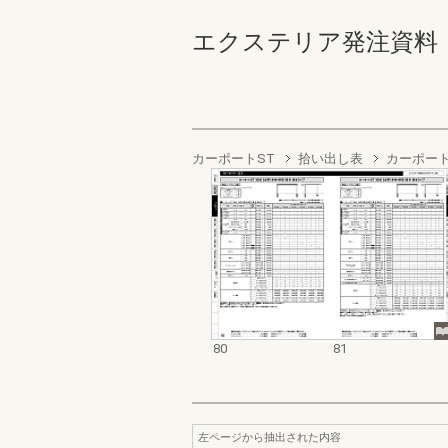
エクステリア発注資料 カ
カーポートST
拾い出し表
カーポートS
80
81
左ページから抽出された内容