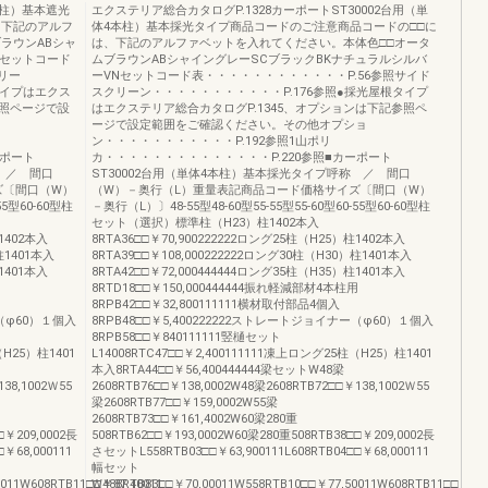
本柱）基本遮光
エクステリア総合カタログP.1328カーポートST30002台用（単
、下記のアルフ
体4本柱）基本採光タイプ商品コードのご注意商品コードの□□に
ラウンABシャ
は、下記のアルファベットを入れてください。本体色□□オータ
Nセットコード
ムブラウンABシャイングレーSCブラックBKナチュラルシルバ
リー
ーVNセットコード表・・・・・・・・・・・・P.56参照サイド
タイプはエクス
スクリーン・・・・・・・・・・・P.176参照●採光屋根タイプ
参照ページで設
はエクステリア総合カタログP.1345、オプションは下記参照ペ
ージで設定範囲をご確認ください。その他オプショ
ン・・・・・・・・・・・P.192参照1山ポリ
ーポート
カ・・・・・・・・・・・・・・P.220参照■カーポート
称 ／ 間口
ST30002台用（単体4本柱）基本採光タイプ呼称 ／ 間口
ズ〔間口（W）
（W）－奥行（L）重量表記商品コード価格サイズ〔間口（W）
55型60-60型柱
－奥行（L）〕48-55型48-60型55-55型55-60型60-55型60-60型柱
セット（選択）標準柱（H23）柱1402本入
1402本入
8RTA36□□￥70,900222222ロング25柱（H25）柱1402本入
柱1401本入
8RTA39□□￥108,000222222ロング30柱（H30）柱1401本入
1401本入
8RTA42□□￥72,000444444ロング35柱（H35）柱1401本入
用
8RTD18□□￥150,000444444振れ軽減部材4本柱用
8RPB42□□￥32,800111111横材取付部品4個入
ー（φ60）１個入
8RPB48□□￥5,400222222ストレートジョイナー（φ60）１個入
8RPB58□□￥840111111竪樋セット
（H25）柱1401
L14008RTC47□□￥2,400111111凍上ロング25柱（H25）柱1401
本入8RTA44□□￥56,400444444梁セットW48梁
138,1002Ｗ55
2608RTB76□□￥138,0002W48梁2608RTB72□□￥138,1002Ｗ55
梁2608RTB77□□￥159,0002W55梁
2608RTB73□□￥161,4002W60梁280重
□￥209,0002長
508RTB62□□￥193,0002W60梁280重508RTB38□□￥209,0002長
￥68,000111
さセットL558RTB03□□￥63,900111L608RTB04□□￥68,000111
幅セット
011W608RTB11□□￥87,40011
W488RTB83□□￥70,00011W558RTB10□□￥77,50011W608RTB11□□￥87,