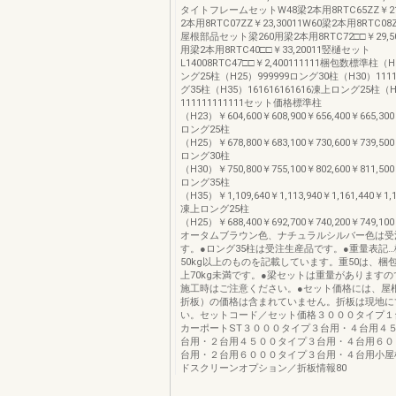
タイトフレームセットW48梁2本用8RTC65ZZ￥21,
2本用8RTC07ZZ￥23,30011W60梁2本用8RTC08Z
屋根部品セット梁260用梁2本用8RTC72□□￥29,50
用梁2本用8RTC40□□￥33,20011竪樋セット
L14008RTC47□□￥2,400111111梱包数標準柱（H
ング25柱（H25）999999ロング30柱（H30）1111
グ35柱（H35）161616161616凍上ロング25柱（
111111111111セット価格標準柱
（H23）￥604,600￥608,900￥656,400￥665,300
ロング25柱
（H25）￥678,800￥683,100￥730,600￥739,500
ロング30柱
（H30）￥750,800￥755,100￥802,600￥811,500
ロング35柱
（H35）￥1,109,640￥1,113,940￥1,161,440￥1,17
凍上ロング25柱
（H25）￥688,400￥692,700￥740,200￥749,100
オータムブラウン色、ナチュラルシルバー色は受
す。●ロング35柱は受注生産品です。●重量表記
50kg以上のものを記載しています。重50は、梱包
上70kg未満です。●梁セットは重量があります
施工時はご注意ください。●セット価格には、屋
折板）の価格は含まれていません。折板は現地に
い。セットコード／セット価格３０００タイプ１
カーポートST３０００タイプ３台用・４台用４
台用・２台用４５００タイプ３台用・４台用６０
台用・２台用６０００タイプ３台用・４台用小屋
ドスクリーンオプション／折板情報80