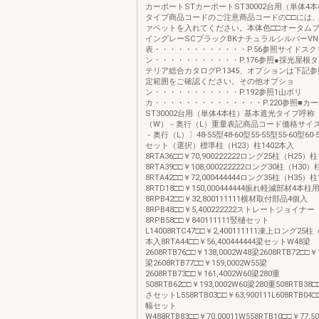
カーポートSTカーポートST30002台用（単体4
タイプ商品コードのご注意商品コードの□□には
ァベットを入れてください。本体色□□オータムブ
イングレーSCブラックBKナチュラルシルバーV
表・・・・・・・・・・・・P.56参照サイドスク
ン・・・・・・・・・・・P.176参照●採光屋根
テリア総合カタログP.1345、オプションは下記
定範囲をご確認ください。その他オプショ
ン・・・・・・・・・・・P.192参照1山ポリ
カ・・・・・・・・・・・・・・P.220参照■カ
ST30002台用（単体4本柱）基本遮光タイプ呼
（W）－奥行（L）重量表記商品コード価格サイ
－奥行（L）〕48-55型48-60型55-55型55-60型60-
セット（選択）標準柱（H23）柱1402本入
8RTA36□□￥70,900222222ロング25柱（H25）柱
8RTA39□□￥108,000222222ロング30柱（H30）
8RTA42□□￥72,000444444ロング35柱（H35）柱
8RTD18□□￥150,000444444振れ軽減部材4本柱
8RPB42□□￥32,800111111横材取付部品4個入
8RPB48□□￥5,400222222ストレートジョイナ
8RPB58□□￥840111111竪樋セット
L14008RTC47□□￥2,400111111凍上ロング25柱
本入8RTA44□□￥56,400444444梁セットW48梁
2608RTB76□□￥138,0002W48梁2608RTB72□□￥
梁2608RTB77□□￥159,0002W55梁
2608RTB73□□￥161,4002W60梁280重
508RTB62□□￥193,0002W60梁280重508RTB38□
さセットL558RTB03□□￥63,900111L608RTB04□□
幅セット
W488RTB83□□￥70,00011W558RTB10□□￥77,50