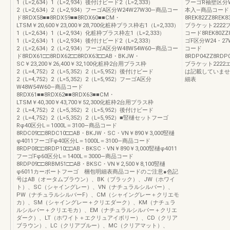
1（L=2,634）1（L=2,934）後付けビード2（L=2,333）
フーゴR袖壁区分W2
2（L=2,634）2（L=2,934）フーゴA区分W24W27W30―商品コー
本入―商品コード
ド8RDX58■■8RDX59■■8RDX60■■CM・
8REK82ZZ8REK8
LTSM￥20,600￥23,000￥28,700化粧枠プラス枠右1（L=2,333）
ブラケット2222
1（L=2,634）1（L=2,934）化粧枠プラス枠左1（L=2,333）
コード8REK80ZZ
1（L=2,634）1（L=2,934）後付けビード2（L=2,333）
ゴF区分W24・27
2（L=2,634）2（L=2,934）フーゴA区分W48W54W60―商品コー
コード
ド8RDX61□□8RDX62□□8RDX63□□AB・BKJW・
8RDP04ZZ8RDP0
SC￥23,200￥26,400￥32,100化粧枠2台用プラス枠
ブラケット2222
2（L=4,752）2（L=5,352）2（L=5,952）後付けビード
は記載していませ
2（L=4,752）2（L=5,352）2（L=5,952）フーゴA区分
細表
W48W54W60―商品コード
8RDX61■■8RDX62■■8RDX63■■CM・
LTSM￥40,300￥43,700￥52,300化粧枠2台用プラス枠
2（L=4,752）2（L=5,352）2（L=5,952）後付けビード
2（L=4,752）2（L=5,352）2（L=5,952）■竪樋セットフーゴ
Rφ40区分L＝1000L＝3100―商品コード
8RDC09□□8RDC10□□AB・BKJW・SC・VN￥890￥3,000竪樋
φ4011フーゴFφ40区分L＝1000L＝3100―商品コード
8RDP08□□8RDP10□□AB・BKSC・VN￥890￥3,000竪樋φ4011
フーゴFφ60区分L＝1400L＝3000―商品コード
8RDP09□□8RBM51□□AB・BKSC・VN￥2,500￥8,100竪樋
φ6011カーポートフーゴ 梱包明細表商品コードのご注意●色記
号はAB（オータムブラウン）、BK（ブラック）、JW（ホワイ
ト）、SC（シャイングレー）、VN（ナチュラルシルバー）、
PW（ナチュラルシルバーF）、CM（シャイングレー＋クリエモ
カ）、SM（シャイングレー＋クリエダーク）、KM（ナチュラ
ルシルバー＋クリエモカ）、EM（ナチュラルシルバー＋クリエ
ダーク）、LT（ホワイト＋エクリュアイボリー）、CD（クリア
ブラウン）、LC（クリアブルー）、MC（クリアマット）、