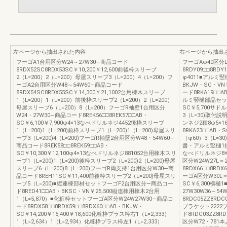
左ページから抽出された内容
右ページから抽出
フーゴA1台用区分W24～27W30―商品コード
フーゴAφ40区分L
8RDX52SC8RDX53SC￥10,200￥12,600前後枠スリーブ
8RDY09□□8RD
2（L=200）2（L=200）母屋スリーブ3（L=200）4（L=200）フ
φ4011■アルミ竪
ーゴA2台用区分W48～54W60―商品コード
BKJW・SC・VN￥
8RDX54SC8RDX55SC￥14,300￥21,1002台用棟木スリーブ
ード8RKA19□□AB
1（L=200）1（L=200）前後枠スリーブ2（L=200）2（L=200）
ルミ竪樋部品セット
母屋スリーブ6（L=200）8（L=200）フーゴR袖壁1台用区分
SC￥5,700サド
W24・27W30―商品コード8REK56□□8REK57□□AB・
3（L=30)取付
SC￥6,100￥7,900φ4×13なべドリルネジ4452後枠スリーブ
ンネジ2種8φ5×
1（L=200)1（L=200)前枠スリーブ1（L=200)1（L=200)母屋スリ
8RKA23□□AB・
ーブ3（L=200)4（L=200)フーゴR袖壁2台用区分W48・54W60―
（φ60）3（L=
商品コード8REK58□□8REK59□□AB・
書・アルミ竪樋1接
SC￥10,300￥12,100φ4×13なべドリルネジ881052台用棟木スリ
なべドリルネジ8
ーブ1（L=200)1（L=200)後枠スリーブ2（L=200)2（L=200)母屋
区分W24W27L＝
スリーブ6（L=200)8（L=200)フーゴR両支持1台用区分W30―商
8RDX66□□8RDX
品コード8REH11SC￥11,400前後枠スリーブ2（L=200)母屋スリ
ーゴA区分W30L＝
ーブ5（L=200)■縦連棟部材セットフーゴF2台用区分―商品コー
SC￥6,300横
ド8RED41□□AB・BKSC・VN￥25,500縦連棟用棟木2台用
27W30W36～5
1（L=5,870）■化粧枠セットフーゴA区分W24W27W30―商品コ
8RDC05ZZ8RDC0
ード8RDX58□□8RDX59□□8RDX60□□AB・BKJW・
ブラケット2222
SC￥14,200￥15,400￥18,600化粧枠プラス枠右1（L=2,333）
ド8RDC03ZZ8R
1（L=2,634）1（L=2,934）化粧枠プラス枠左1（L=2,333）
区分W72・781本