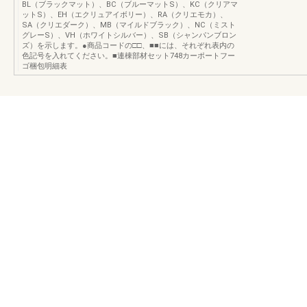
BL（ブラックマット）、BC（ブルーマットS）、KC（クリアマ
ットS）、EH（エクリュアイボリー）、RA（クリエモカ）、
SA（クリエダーク）、MB（マイルドブラック）、NC（ミスト
グレーS）、VH（ホワイトシルバー）、SB（シャンパンブロン
ズ）を示します。●商品コードの□□、■■には、それぞれ表内の
色記号を入れてください。■連棟部材セット748カーポートフー
ゴ梱包明細表