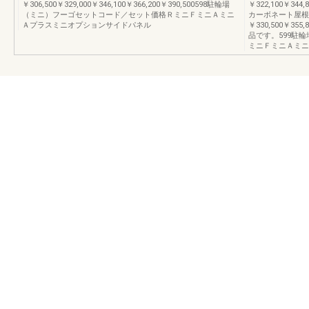
￥306,500￥329,000￥346,100￥366,200￥390,500598駐輪場
￥322,100￥344
（ミニ）フーゴセットコード／セット価格ＲミニＦミニＡミニ
カーボネート屋根
Ａプラスミニオプションサイドパネル
￥330,500￥355
品です。599駐
ミニＦミニＡミニ