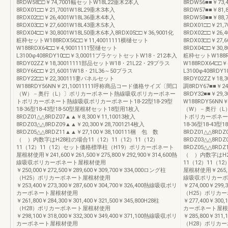
8RDW58□□￥74,7001幅セットW18L22垂木2本入
8RDW56■■￥73,
8RDX01□□￥21,7001W18L29垂木3本入
8RDW57■■￥81,
8RDX02□□￥26,4001W18L36垂木4本入
8RDW58■■￥88
8RDX03□□￥27,6001W18L43垂木5本入
8RDX01□□￥21,
8RDX04□□￥30,8001W18L50垂木6本入8RDX05□□￥36,9001化
8RDX02□□￥26,
粧枠セットW188RDX56□□￥11,40011111横樋セット
8RDX03□□￥27,
W188RDX64□□￥4,90011111竪樋セット
8RDX04□□￥30,
L3100φ408RDY10□□￥3,00011ブラケットセットW18・212本入
粧枠セットW188RD
8RDY02ZZ￥18,30011111部品セットW18・21L22・29プラス
W188RDX64□□
8RDY66□□￥21,60011W18・21L36～50プラス
L3100φ408RD
8RDY22□□￥22,300111妻パネルセット
8RDY02ZZ￥18
W188RDY56NN￥21,10011111呼称商品コード価格サイズ〔間口
調8RDY67■■￥2
（W）－奥行（L）〕ポリカーボネート熱線吸収ポリカーボネー
8RDY32■■￥29
トポリカーボネート熱線吸収ポリカーボネート18-22型18-29型
W188RDY56N
18-36型18-43型18-50型屋根材セット18型用1枚入
（W）－奥行（L
8RDZ01△△8RDZ07▲▲￥8,300￥11,10013枚入
トポリカーボネート
8RDZ03△△8RDZ09▲▲￥20,300￥28,7001214枚入
18-36型18-43
8RDZ05△△8RDZ11▲▲￥27,100￥38,100111梱 包 数
8RDZ01△△8RDZ
（ ）内数字はH28柱の場合11（12）11（12）11（12）
8RDZ03△△8RDZ
11（12）11（12）セット価格標準柱（H19）ポリカーボネート
8RDZ05△△8RD
屋根材使用￥241,600￥261,500￥275,800￥292,900￥314,600熱
（ ）内数字はH28
線吸収ポリカーボネート屋根材使用
11（12）11（
￥250,000￥272,500￥289,600￥309,700￥334,000ロング柱
屋根材使用￥265,60
（H25）ポリカーボネート屋根材使用
線吸収ポリカーボ
￥253,400￥273,300￥287,600￥304,700￥326,400熱線吸収ポリ
￥274,000￥299,
カーボネート屋根材使用
（H25）ポリカ
￥261,800￥284,300￥301,400￥321,500￥345,800H28柱
￥277,400￥300
（H28）ポリカーボネート屋根材使用
カーボネート屋根
￥298,100￥318,000￥332,300￥349,400￥371,100熱線吸収ポリ
￥285,800￥311,
カーボネート屋根材使用
（H28）ポリカ