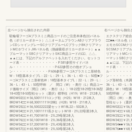
左ページから抽出された内容
右ページから抽出
駐輪場フーゴAプラスミニ商品コードのご注意本体色□□パネル
エクステリア総合
色（ポリカーボネート）△△オータムブラウンABクリアブラウ
□□■■パネル色
ンCDシャイングレーSCクリアブルーLCブラックBKクリアマッ
エモカSCCMク
トMCホワイトJWパネル色（熱線吸収ポリカーボネート）▲▲
SCSMクリアブ
ブルーマットSBCクリアマットSKC商品コードの□□、△△、
リアマットMCパ
▲▲には、下記のアルファベットを入れてください。セットコ
ーマットSBCク
ード表・・・・・・・・・・・・P.581参照サイドパネ
▲▲には、下記の
ル・・・・・・・・・・・・・P.622参照その他オプショ
ード表・・・・・
ン・・・・・・・・・・・P.606参照フーゴAプラスミニ形材色
ル・・・・・・・
W：18型基本タイプL：22・L：29・L：36・L：43・L：50型■フ
ン・・・・・・・
ーゴAプラスミニ形材色W：18型基本タイプL：22・L：29・L：
ング形材色（木調色
36・L：43・L：50型呼称 ／ 間口（W）－奥行（L）商品コー
36・L：43・L
ド価格サイズ〔間口（W）－奥行（L）〕18-22型18-29型18-36型
調色）W：18型基
18-43型18-50型柱セット（選択）標準柱（H19）W18・212本入
50型呼称 ／ 
8RDW02□□￥56,50011111ロング柱（H25）W18・212本入
〔間口（W）－奥行（L
8RDW14□□￥68,30011111H28柱（H28）W18・211本入
型柱セット（選択）
8RDW25□□￥56,50022222梁セットW18L22～502本入
8RDW02□□￥56
8RDW34□□￥21,10011111長さセットW18・21L22母屋2本入
8RDW14□□￥68,
8RDW54□□￥41,7001W18・21L29母屋2本入
8RDW25□□￥56
8RDW76□□￥50,1001W18・21L36母屋2本入
8RDW34□□￥21
8RDW56□□￥57,2001W18・21L43母屋2本入
8RDW54■■￥56,
8RDW57□□￥65,9001W18・21L50母屋2本入
8RDW76■■￥68,