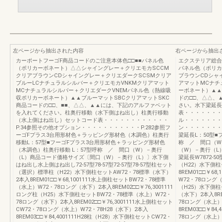
左ページから抽出された内容
右ページから抽出
カーポートフーゴF商品コードのご注意本体色□□■■パネル色
エクステリア総合カ
（ポリカーボネート）△△シャイングレー＋クリエモカSCCM
パネル色（ポリカ
クリアブラウンCDシャイングレー＋クリエダークSCSMクリア
ブラウンCDシャ
ブルーLCナチュラルシルバー＋クリエモカVNKMクリアマット
アマットMCナチ
MCナチュラルシルバー＋クリエダークVNEMパネル色（熱線吸
ーボネート）▲▲
収ポリカーボネート）▲▲ブルーマットSBCクリアマットSKC
ドの□□、△△、
商品コードの□□、■■、△△、▲▲には、下記のアルファベット
さい。水下梁延長
を入れてください。柱奥行移動（水下側はね出し）柱奥行移動
表・・・・・・・
（水上側はね出し）セットコード表・・・・・・・・・・・・
ル・・・・・・・
P.34参照その他オプション・・・・・・・・・・・P.282参照フ
ン・・・・・・・
ーゴFプラス3台用形材色＋ラッピング形材色（木調色）柱奥行
梁延長L：50型■
移動L：57型■フーゴFプラス3台用形材色＋ラッピング形材色
称 ／ 間口（W
（木調色）柱奥行移動 L：57型呼称 ／ 間口（W）－奥行
（W）－奥行（L
（L）商品コード価格サイズ〔間口（W）－奥行（L）〕水下側
梁延長W7872-5
はね出し水上側はね出し72-57型78-57型72-57型78-57型柱セット
（H22）水下側柱
（選択）標準柱（H22）水下側柱セットAW72・78標準（水下）
8REM01□□￥6
2本入8REM01□□￥68,1001111水上側柱セットBW72・78標準
W72・78ロング（
（水上）W72・78ロング（水下）2本入8REM02□□￥76,3001111
（H25）水下側柱
ロング柱（H25）水下側柱セットBW72・78標準（水上）W72・
（水下）2本入8RE
78ロング（水下）2本入8REM02□□￥76,3001111水上側柱セット
78ロング（水上）
CW72・78ロング（水上）W72・78H28（水下）2本入
8REM03□□￥84
8REM03□□￥84,4001111H28柱（H28）水下側柱セットCW72・
78ロング（水上）