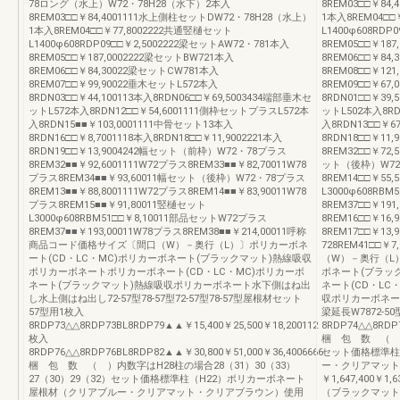
78ロング（水上）W72・78H28（水下）2本入
8REM03□□￥8
8REM03□□￥84,4001111水上側柱セットDW72・78H28（水上）
1本入8REM04□
1本入8REM04□□￥77,8002222共通竪樋セット
L1400φ608RD
L1400φ608RDP09□□￥2,5002222梁セットAW72・781本入
8REM05□□￥18
8REM05□□￥187,0002222梁セットBW721本入
8REM06□□￥84
8REM06□□￥84,30022梁セットCW781本入
8REM08□□￥12
8REM07□□￥99,90022垂木セットL572本入
8REM09□□￥67
8RDN03□□￥44,100113本入8RDN06□□￥69,5003434端部垂木セ
8RDN01□□￥39,
ットL572本入8RDN12□□￥54,6001111側枠セットプラスL572本
ットL502本入8RD
入8RDN15■■￥103,0001111中骨セット13本入
入8RDN13□□￥6
8RDN16□□￥8,7001118本入8RDN18□□￥11,9002221本入
8RDN18□□￥1
8RDN19□□￥13,9004242幅セット（前枠）W72・78プラス
8REM32□□￥72,
8REM32■■￥92,6001111W72プラス8REM33■■￥82,70011W78
ット（後枠）W72・
プラス8REM34■■￥93,60011幅セット（後枠）W72・78プラス
8REM14□□￥55
8REM13■■￥88,8001111W72プラス8REM14■■￥83,90011W78
L3000φ608RB
プラス8REM15■■￥91,80011竪樋セット
8REM37□□￥19
L3000φ608RBM51□□￥8,10011部品セットW72プラス
8REM16□□￥16
8REM37■■￥193,00011W78プラス8REM38■■￥214,00011呼称
8REM17□□￥1
商品コード価格サイズ〔間口（W）－奥行（L）〕ポリカーボネ
728REM41□□
ート(CD・LC・MC)ポリカーボネート(ブラックマット)熱線吸収
（W）－奥行（L
ポリカーボネートポリカーボネート(CD・LC・MC)ポリカーボ
ボネート(ブラッ
ネート(ブラックマット)熱線吸収ポリカーボネート水下側はね出
ネート(CD・LC
し水上側はね出し72-57型78-57型72-57型78-57型屋根材セット
収ポリカーボネー
57型用1枚入
梁延長W7872-5
8RDP73△△8RDP73BL8RDP79▲▲￥15,400￥25,500￥18,200112
8RDP74△△8RDP7
枚入
梱 包 数 （ ）
8RDP76△△8RDP76BL8RDP82▲▲￥30,800￥51,000￥36,4006666
セット価格標準柱
梱 包 数 （ ）内数字はH28柱の場合28（31）30（33）
ー・クリアマット
27（30）29（32）セット価格標準柱（H22）ポリカーボネート
￥1,647,400￥1
屋根材（クリアブルー・クリアマット・クリアブラウン）使用
（ブラックマット）使用