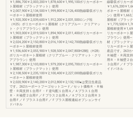
￥1,886,700￥2,003,200￥1,878,600￥1,995,100ポリカーボネー
線吸収ポリカーボ
ト屋根材（ブラックマット）使用
￥1,676,200￥1
￥2,007,900￥2,134,500￥1,999,800￥2,126,400熱線吸収ポリカ
ボネート屋根材（
ーボネート屋根材使用
ン）使用￥1,663,
￥1,920,300￥2,039,600￥1,912,200￥2,031,500ロング柱
屋根材（ブラック
（H25）ポリカーボネート屋根材（クリアブルー・クリアマッ
￥1,770,500￥
ト・クリアブラウン）使用
屋根材使用￥1,692,
￥1,903,000￥2,019,500￥1,894,900￥2,011,400ポリカーボネー
リカーボネート屋
ト屋根材（ブラックマット）使用
ブラウン）使用―￥1
￥2,024,200￥2,150,800￥2,016,100￥2,142,700熱線吸収ポリカ
材（ブラックマット）
ーボネート屋根材使用
リカーボネート屋根材
￥1,936,600￥2,055,900￥1,928,500￥2,047,800H28柱（H28）
産品です。263
ポリカーボネート屋根材（クリアブルー・クリアマット・クリ
Ｒ袖壁・Ｒ両支持
アブラウン）使用
用Ｒ・Ｒ袖壁２台
￥1,987,300￥2,103,800￥1,979,200￥2,095,700ポリカーボネー
３台用Ｆ／Ｆプラ
ト屋根材（ブラックマット）使用
イドパネル
￥2,108,500￥2,235,100￥2,100,400￥2,227,000熱線吸収ポリカ
ーボネート屋根材使用
￥2,020,900￥2,140,200￥2,012,800￥2,132,100●は受注生産品
です。262カーポートフーゴセットコード／セット価格Ｒ・Ｒ袖
壁・Ｒ両支持１台用Ｆ・Ｆ逆勾配１台用Ａ／Ａプラス１台用
Ｒ・Ｒ袖壁２台用Ｆ／Ｆプラス２台用Ａ／Ａプラス２台用Ｒ３
台用Ｆ／Ｆプラス３台用Ｆ／Ｆプラス屋根連結オプションサイ
ドパネル